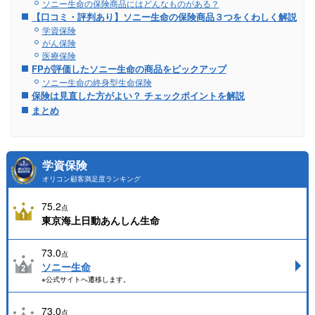
ソニー生命の保険商品にはどんなものがある？
【口コミ・評判あり】ソニー生命の保険商品３つをくわしく解説
学資保険
がん保険
医療保険
FPが評価したソニー生命の商品をピックアップ
ソニー生命の終身型生命保険
保険は見直した方がよい？ チェックポイントを解説
まとめ
学資保険
オリコン顧客満足度ランキング
75.2
点
東京海上日動あんしん生命
73.0
点
ソニー生命
※公式サイトへ遷移します。
73.0
点