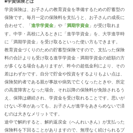
■学資保険とは
学資保険は、お子さんの教育資金を準備するための貯蓄型の
保険です。毎月一定の保険料を支払うと、お子さんの成長に
合わせて、「
進学学資金
」や「
満期学資金
」が受け取れま
す。中学・高校に入るときに「進学学資金」を、大学進学時
に「満期学資金」を受け取るといった使い方もできます。
教育資金づくりのための貯蓄型保険ですので、支払った保険
料の合計よりも受け取る進学学資金・満期学資金の総額の方
が多くなる場合もありますが、昨今の超低金利により、その
差はわずかです。自分で貯金や投資をするよりもよい点は、
保険契約者である親が事故や病気で亡くなったときや、所定
の高度障害となった場合、それ以降の保険料が免除されるう
え、保障は継続され、学資金を受け取れることです。思いが
けない不幸があっても、お子さんが進学をあきらめないで済
むのは大きなメリットです。
途中で解約すると、解約返戻金（へんれいきん）が支払った
保険料を下回ることがありますので、無理なく続けられるプ