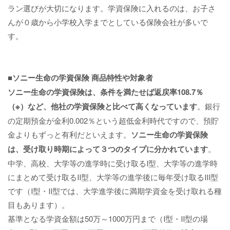
ラン選びが大切になります。学資保険に入れるのは、お子さ
んが０歳から小学校入学までとしている保険会社が多いで
す。
■ソニー生命の学資保険 商品特性や対象者
ソニー生命の学資保険は、条件を満たせば返戻率108.7％
（※）など、他社の学資保険と比べて高くなっています
。銀行
の定期預金が金利0.002％という超低金利時代ですので、預貯
金よりもずっと有利だといえます。
ソニー生命の学資保険
は、受け取り時期によって３つのタイプに分かれています
。
中学、高校、大学等の進学時に受け取るⅠ型、大学等の進学時
にまとめて受け取るⅡ型、大学等の進学後に毎年受け取るⅢ型
です（Ⅰ型・Ⅱ型では、大学進学後に満期学資金を受け取れる種
目もあります）。
基準となる学資金額は50万～1000万円まで（Ⅰ型・Ⅱ型の場