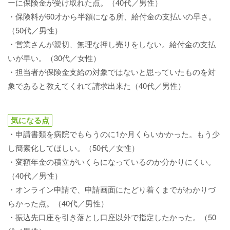
ーに保険金が受け取れた点。（40代／男性）
・保険料が60才から半額になる所、給付金の支払いの早さ。
（50代／男性）
・営業さんが親切、無理な押し売りをしない。給付金の支払
いが早い。（30代／女性）
・担当者が保険金支給の対象ではないと思っていたものを対
象であると教えてくれて請求出来た（40代／男性）
気になる点
・申請書類を病院でもらうのに1か月くらいかかった。もう少
し簡素化してほしい。（50代／女性）
・変額年金の積立がいくらになっているのか分かりにくい。
（40代／男性）
・オンライン申請で、申請画面にたどり着くまでがわかりづ
らかった点。（40代／男性）
・振込先口座を引き落とし口座以外で指定したかった。（50