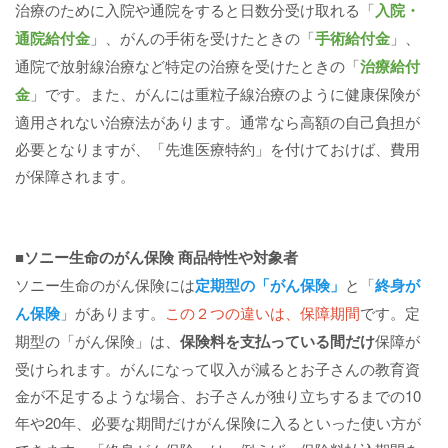
治療のために入院や通院をすると日数分受け取れる「
入院・
通院給付金
」、がんの手術を受けたときの「
手術給付金
」、
通院で放射線治療など特定の治療を受けたときの「
治療給付
金
」です。また、がんには重粒子線治療のように健康保険が
適用されない治療法があります。通常なら高額の自己負担が
必要となりますが、「先進医療特約」を付けておけば、費用
が保障されます。
■ソニー生命のがん保険 商品特性や対象者
ソニー生命のがん保険には
定期型の「がん保険」
と「
終身が
ん保険
」があります。
この２つの違いは、保障期間
です。定
期型の「がん保険」は、
保険料を支払っている間だけ
保障が
受けられます。がんになって収入が減るとお子さんの教育資
金が不足するような場合、お子さんが独り立ちするまでの10
年や20年、必要な期間だけがん保険に入るといった使い方が