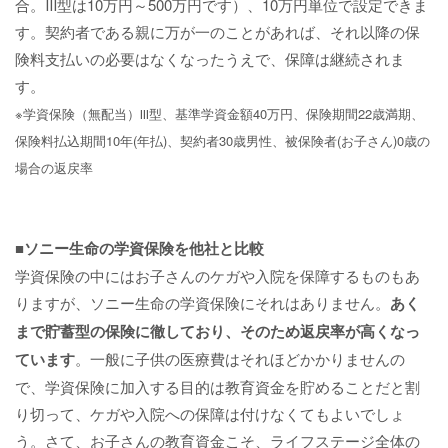
合。Ⅲ型は10万円～500万円です）、10万円単位で設定できま
す。契約者である親に万が一のことがあれば、それ以降の保
険料支払いの必要はなくなったうえで、保障は継続されま
す。
※学資保険（無配当）Ⅲ型、基準学資金額40万円、保険期間22歳満期、
保険料払込期間10年(年払)、契約者30歳男性、被保険者(お子さん)0歳の
場合の返戻率
■ソニー生命の学資保険を他社と比較
学資保険の中にはお子さんのケガや入院を保障するものもあ
りますが、ソニー生命の学資保険にそれはありません。
あく
まで貯蓄型の保険に徹しており、そのため返戻率が高くなっ
ています
。一般に子供の医療費はそれほどかかりませんの
で、学資保険に加入する目的は教育資金を貯めることだと割
り切って、ケガや入院への保障は付けなくてもよいでしょ
う。さて、お子さんの教育資金こそ、ライフステージ全体の