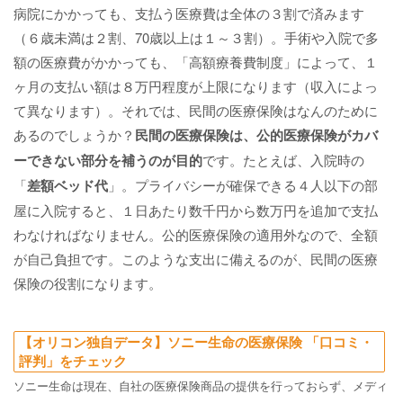
病院にかかっても、支払う医療費は全体の３割で済みます
（６歳未満は２割、70歳以上は１～３割）。手術や入院で多
額の医療費がかかっても、「高額療養費制度」によって、１
ヶ月の支払い額は８万円程度が上限になります（収入によっ
て異なります）。それでは、民間の医療保険はなんのために
あるのでしょうか？
民間の医療保険は、公的医療保険がカバ
ーできない部分を補うのが目的
です。たとえば、入院時の
「
差額ベッド代
」。プライバシーが確保できる４人以下の部
屋に入院すると、１日あたり数千円から数万円を追加で支払
わなければなりません。公的医療保険の適用外なので、全額
が自己負担です。このような支出に備えるのが、民間の医療
保険の役割になります。
【オリコン独自データ】ソニー生命の医療保険 「口コミ・
評判」をチェック
ソニー生命は現在、自社の医療保険商品の提供を行っておらず、メディ