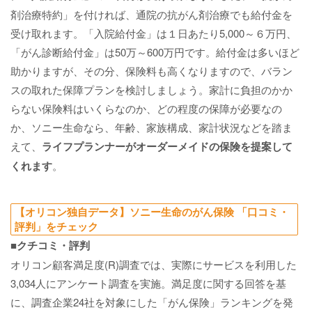
剤治療特約」を付ければ、通院の抗がん剤治療でも給付金を
受け取れます。「入院給付金」は１日あたり5,000～６万円、
「がん診断給付金」は50万～600万円です。給付金は多いほど
助かりますが、その分、保険料も高くなりますので、バラン
スの取れた保障プランを検討しましょう。家計に負担のかか
らない保険料はいくらなのか、どの程度の保障が必要なの
か、ソニー生命なら、年齢、家族構成、家計状況などを踏ま
えて、
ライフプランナーがオーダーメイドの保険を提案して
くれます
。
【オリコン独自データ】ソニー生命のがん保険 「口コミ・
評判」をチェック
■クチコミ・評判
オリコン顧客満足度(R)調査では、実際にサービスを利用した
3,034人にアンケート調査を実施。満足度に関する回答を基
に、調査企業24社を対象にした「がん保険」ランキングを発