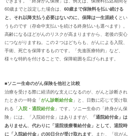
できます。「終身がん保険」は、例えば、保険料払込期間を
60歳までと設定した場合は、
60歳まで保険料を払い続ける
と、それ以降支払う必要はないのに、保障は一生涯続く
とい
うものです（存命中支払いを続ける終身払いも選べます）。
高齢になるほどがんのリスクが高まりますから、老後の安心
につながりますね。この２つはどちらも、がんによる入院、
手術、死亡を保障するものです。「先進医療特約」など、
様々な特約を付けることで、保障範囲を広げられます。
■ソニー生命のがん保険を他社と比較
治療を受ける際に経済的な支えになるのが、がんと診断され
たときの一時金「
がん診断給付金
」と、日数に応じて受け取
れる「
入院・通院給付金
」です。ソニー生命の「終身がん保
険」には、「入院給付金」はありますが、
「通院給付金」は
ありません
。
代わりに「退院後療養給付金」として、退院時
に「入院給付金」の30日分が受け取れます
。また、「抗がん