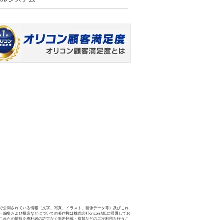
で公開されている情報（文字、写真、イラスト、画像データ等）及びこれ
・編集および構造などについての著作権は株式会社oricon MEに帰属してお
これらの情報を権利者の許可なく無断転載・複製などの二次利用を行うこ