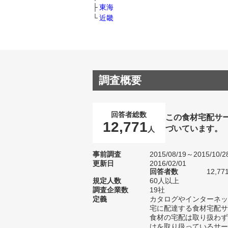
東海
近畿
調査概要
回答者総数
この食材宅配サ
12,771
づいています。
人
事前調査
2015/08/19～2015/10/2
更新日
2016/02/01
回答者数
12,77
規定人数
60人以上
調査企業数
19社
定義
カタログやインターネッ
宅に配達する食材宅配サ
食材の宅配は取り扱わず
けを取り扱っているサー