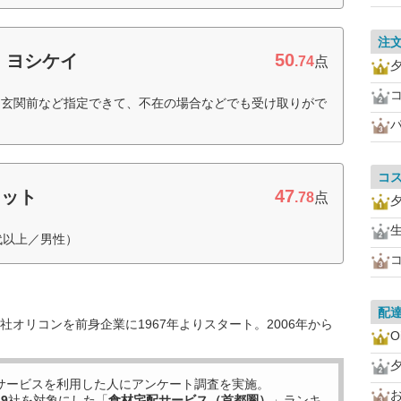
注
50
 ヨシケイ
.74
点
、玄関前など指定できて、不在の場合などでも受け取りがで
）
コ
47
セット
.78
点
代以上／男性）
配
オリコンを前身企業に1967年よりスタート。2006年から
O
サービスを利用した
人にアンケート調査を実施。
お
19
社を対象にした「
食材宅配サービス（首都圏）
」ランキ