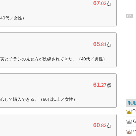
67
.02
点
PR
40代／女性）
65
.81
点
実とチラシの見せ方が洗練されてきた。（40代／男性）
61
.27
点
心して購入できる。（60代以上／女性）
利
O
60
.82
点