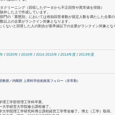
タクリーニング（回収したデータから不正回答や異常値を排除）
除外した上で作成しています。
部門の「業態別」においては有効回答者数が規定人数を満たした企業の
数以上の企業がランクイン対象となります。
薦めたくないと回答した人の割合が基準値以下の企業がランクイン対象とな
1年
/
2020年
/
2016年
/
2014-2015年
/
2014年度
/
2013年度
部教授／内閣府 上席科学技術政策フェロー（非常勤）
大学理工学部管理工学科卒業。
ター大学経営大学院修士課程修了。
大学大学院理工学研究科博士課程経営工学専攻修了。博士（工学）取得。