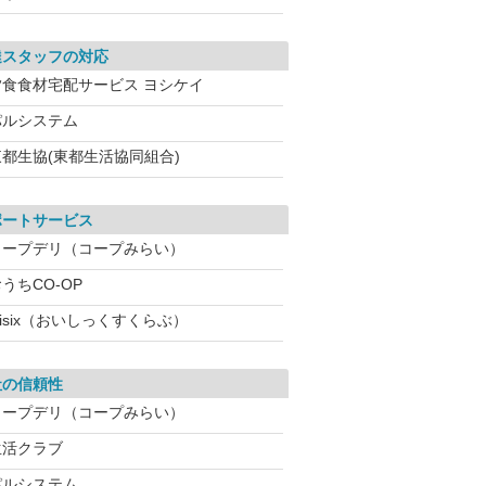
達スタッフの対応
夕食食材宅配サービス ヨシケイ
パルシステム
東都生協(東都生活協同組合)
ポートサービス
コープデリ（コープみらい）
うちCO-OP
isix（おいしっくすくらぶ）
社の信頼性
コープデリ（コープみらい）
生活クラブ
パルシステム