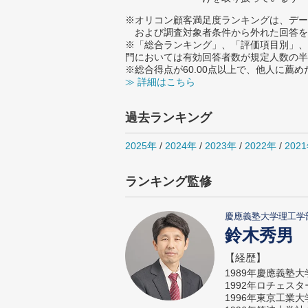
※オリコン顧客満足度ランキングは、デー
および調査対象者条件から外れた回答を
※「総合ランキング」、「評価項目別」、
門においては有効回答者数が規定人数の半
※総合得点が60.00点以上で、他人に
≫ 詳細はこちら
過去ランキング
2025年
/
2024年
/
2023年
/
2022年
/
202
ランキング監修
慶應義塾大学理工学
鈴木秀男
【経歴】
1989年慶應義塾
1992年ロチェス
1996年東京工業