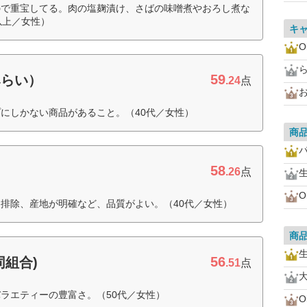
ので重宝してる。肉の塩麹漬け、さばの味噌煮やおろし煮な
以上／女性）
キ
O
59
みらい）
.24
点
お
にしかない商品があること。（40代／女性）
商
58
.26
点
O
排除、産地が明確など、品質がよい。（40代／女性）
商
56
同組合)
.51
点
ラエティーの豊富さ。（50代／女性）
O