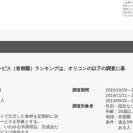
とは固く
当サイト
作成した
出された
いた上で
ービス（首都圏）ランキングは、オリコンの以下の調査に基
8
調査期間
2015/10/29～2
2014/11/11～2
1人
2013/09/25～2
調査対象者
性別：指定な
年齢：20歳以
トで注文した食材を定期的に自
地域：首都圏
ービスを対象とする。
条件：過去3
、いわゆる半調理品、完成品だ
ある人
ビスは除外する。