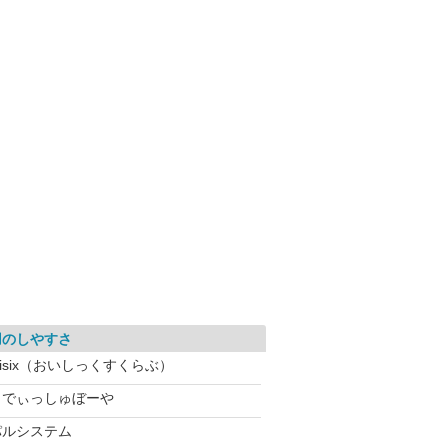
用のしやすさ
isix（おいしっくすくらぶ）
らでぃっしゅぼーや
パルシステム