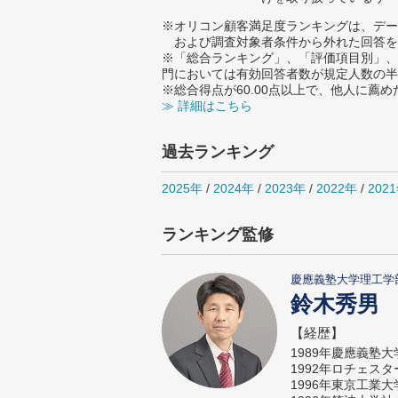
※オリコン顧客満足度ランキングは、デー
および調査対象者条件から外れた回答を
※「総合ランキング」、「評価項目別」、
門においては有効回答者数が規定人数の半
※総合得点が60.00点以上で、他人に
≫ 詳細はこちら
過去ランキング
2025年
/
2024年
/
2023年
/
2022年
/
202
ランキング監修
慶應義塾大学理工学
鈴木秀男
【経歴】
1989年慶應義塾
1992年ロチェス
1996年東京工業