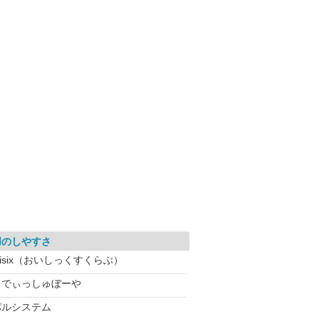
用のしやすさ
isix（おいしっくすくらぶ）
らでぃっしゅぼーや
パルシステム