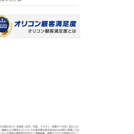
で公開されている情報（文字、写真、イラスト、画像データ等）及びこれ
・編集および構造などについての著作権は株式会社oricon MEに帰属してお
これらの情報を権利者の許可なく無断転載・複製などの二次利用を行うこ