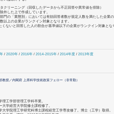
タクリーニング（回収したデータから不正回答や異常値を排除）
除外した上で作成しています。
部門の「業態別」においては有効回答者数が規定人数を満たした企業の
数以上の企業がランクイン対象となります。
薦めたくないと回答した人の割合が基準値以下の企業がランクイン対象とな
1年
/
2020年
/
2016年
/
2014-2015年
/
2014年度
/
2013年度
部教授／内閣府 上席科学技術政策フェロー（非常勤）
大学理工学部管理工学科卒業。
ター大学経営大学院修士課程修了。
大学大学院理工学研究科博士課程経営工学専攻修了。博士（工学）取得。