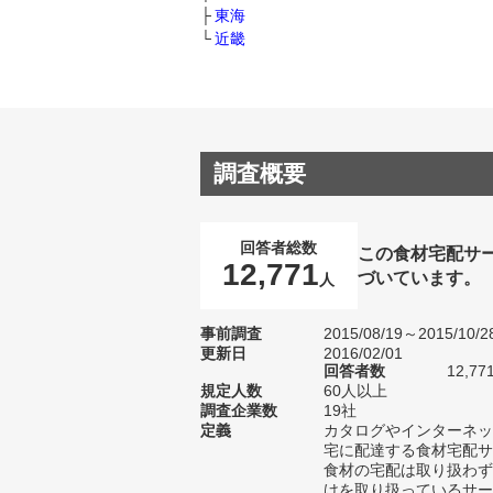
東海
近畿
調査概要
回答者総数
この食材宅配サ
12,771
づいています。
人
事前調査
2015/08/19～2015/10/2
更新日
2016/02/01
回答者数
12,77
規定人数
60人以上
調査企業数
19社
定義
カタログやインターネッ
宅に配達する食材宅配サ
食材の宅配は取り扱わず
けを取り扱っているサー