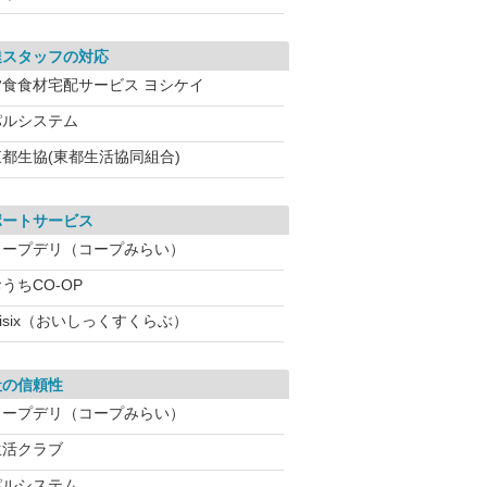
達スタッフの対応
夕食食材宅配サービス ヨシケイ
パルシステム
東都生協(東都生活協同組合)
ポートサービス
コープデリ（コープみらい）
うちCO-OP
isix（おいしっくすくらぶ）
社の信頼性
コープデリ（コープみらい）
生活クラブ
パルシステム