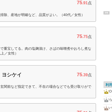
75
.91
点
PR
排除、産地が明確など、品質がよい。（40代／女性）
75
.75
点
ので重宝してる。肉の塩麹漬け、さばの味噌煮やおろし煮な
以上／女性）
75
 ヨシケイ
.39
点
利
、玄関前など指定できて、不在の場合などでも受け取りがで
）
O