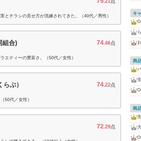
75
.21
点
キ
実とチラシの見せ方が洗練されてきた。（40代／男性）
O
74
同組合)
お
.46
点
ラエティーの豊富さ。（50代／女性）
商
74
すくらぶ）
.22
点
O
（50代／女性）
商
72
.29
点
O