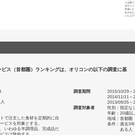
とは固く
当サイト
作成した
出された
いた上で
ービス（首都圏）ランキングは、オリコンの以下の調査に基
8
調査期間
2015/10/29～2
2014/11/11～2
1人
2013/09/25～2
調査対象者
性別：指定な
年齢：20歳以
トで注文した食材を定期的に自
地域：首都圏
ービスを対象とする。
条件：過去3
、いわゆる半調理品、完成品だ
ある人
ビスは除外する。