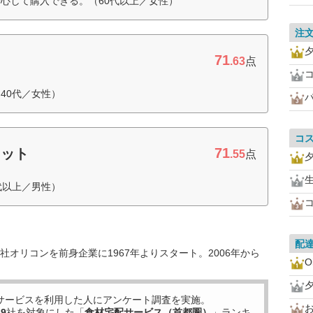
心して購入できる。（60代以上／女性）
注
71
.63
点
40代／女性）
コ
71
セット
.55
点
代以上／男性）
配
オリコンを前身企業に1967年よりスタート。2006年から
O
サービスを利用した
人にアンケート調査を実施。
お
19
社を対象にした「
食材宅配サービス（首都圏）
」ランキ