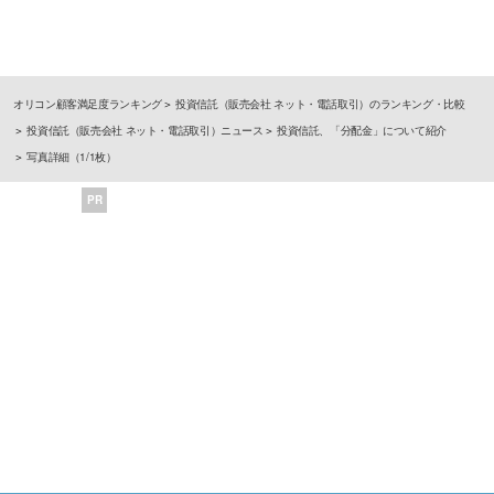
オリコン顧客満足度ランキング
投資信託（販売会社 ネット・電話取引）のランキング・比較
投資信託（販売会社 ネット・電話取引）ニュース
投資信託、「分配金」について紹介
写真詳細（1/1枚）
PR