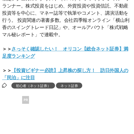
ランナー。株式投資をはじめ、外貨投資や投資信託、不動産
投資等を中心に、マネー誌等で執筆やコメント、講演活動を
行う。 投資関連の著書多数。会社四季報オンライン「横山利
香のスイングトレード日記」や、オールアバウト「株式戦略
マル秘レポート」で連載中。
＞＞
さっそく確認したい！ オリコン【総合ネット証券】満
足度ランキング
＞＞
【投資ビギナー必読】上昇株の探し方！ 訪日外国人の
「民泊」に注目
初心者（ネット証券）
ネット証券
PR