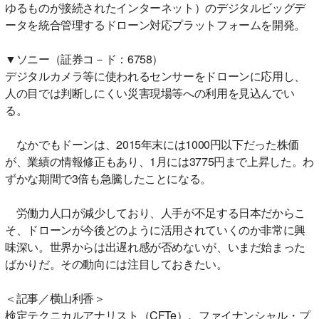
ゆるものが接続されたインターネット）のデジタルビッグデ
ータを統合管理するドローン対応プラットフォームを開発。
▼ソニー（証券コ－ド：6758）
デジタルカメラ等に使われるセンサーをドローンに応用し、
人の目では判断しにくい災害現場等への利用を見込んでい
る。
なかでもドーンは、2015年末には1000円以下だった株価
が、業績の情報修正もあり、1月には3775円まで上昇した。わ
ずかな期間で3倍も急騰したことになる。
労働力人口が減少しており、人手が不足する日本だからこ
そ、ドローンが今後どのように活用されていくのか非常に興
味深い。世界からは出遅れ感が否めないが、いまだ始まった
ばかりだ。その動向には注目しておきたい。
＜記事／横山利香＞
検定テクニカルアナリスト（CFTe）。ファイナンシャル・プ