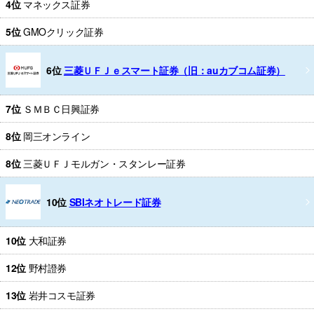
4位
マネックス証券
5位
GMOクリック証券
6位
三菱ＵＦＪｅスマート証券（旧：auカブコム証券）
7位
ＳＭＢＣ日興証券
8位
岡三オンライン
8位
三菱ＵＦＪモルガン・スタンレー証券
10位
SBIネオトレード証券
10位
大和証券
12位
野村證券
13位
岩井コスモ証券