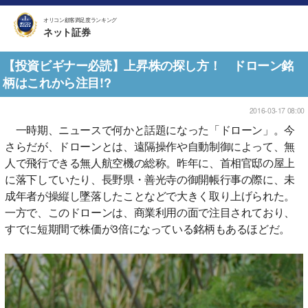
オリコン顧客満足度ランキング
ネット証券
【投資ビギナー必読】上昇株の探し方！ ドローン銘
柄はこれから注目!?
2016-03-17 08:00
一時期、ニュースで何かと話題になった「ドローン」。今
さらだが、ドローンとは、遠隔操作や自動制御によって、無
人で飛行できる無人航空機の総称。昨年に、首相官邸の屋上
に落下していたり、長野県・善光寺の御開帳行事の際に、未
成年者が操縦し墜落したことなどで大きく取り上げられた。
一方で、このドローンは、商業利用の面で注目されており、
すでに短期間で株価が3倍になっている銘柄もあるほどだ。