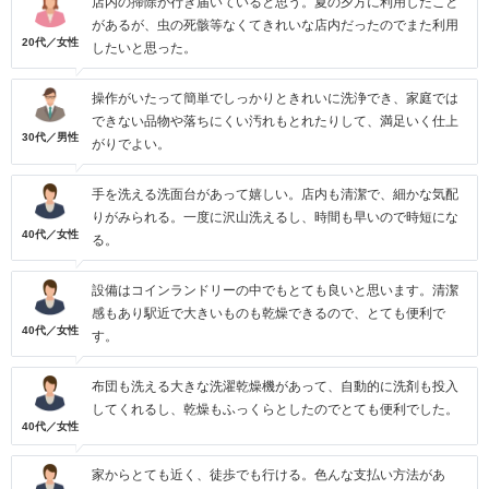
店内の掃除が行き届いていると思う。夏の夕方に利用したこと
があるが、虫の死骸等なくてきれいな店内だったのでまた利用
20代／女性
したいと思った。
操作がいたって簡単でしっかりときれいに洗浄でき、家庭では
できない品物や落ちにくい汚れもとれたりして、満足いく仕上
30代／男性
がりでよい。
手を洗える洗面台があって嬉しい。店内も清潔で、細かな気配
りがみられる。一度に沢山洗えるし、時間も早いので時短にな
40代／女性
る。
設備はコインランドリーの中でもとても良いと思います。清潔
感もあり駅近で大きいものも乾燥できるので、とても便利で
40代／女性
す。
布団も洗える大きな洗濯乾燥機があって、自動的に洗剤も投入
してくれるし、乾燥もふっくらとしたのでとても便利でした。
40代／女性
家からとても近く、徒歩でも行ける。色んな支払い方法があ