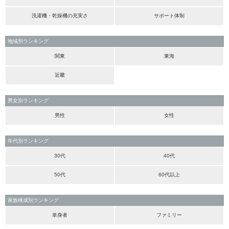
洗濯機・乾燥機の充実さ
サポート体制
地域別ランキング
関東
東海
近畿
男女別ランキング
男性
女性
年代別ランキング
30代
40代
50代
60代以上
家族構成別ランキング
単身者
ファミリー