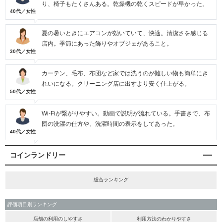
り、椅子もたくさんある。乾燥機の乾くスピードが早かった。
40代／女性
夏の暑いときにエアコンが効いていて、快適。清潔さを感じる
店内。季節にあった飾りやオブジェがあること。
30代／女性
カーテン、毛布、布団など家では洗うのが難しい物も簡単にき
れいになる。クリーニング店に出すより安く仕上がる。
50代／女性
Wi-Fiが繋がりやすい。動画で説明が流れている。手書きで、布
団の洗濯の仕方や、洗濯時間の表示をしてあった。
40代／女性
コインランドリー
総合ランキング
評価項目別ランキング
店舗の利用のしやすさ
利用方法のわかりやすさ