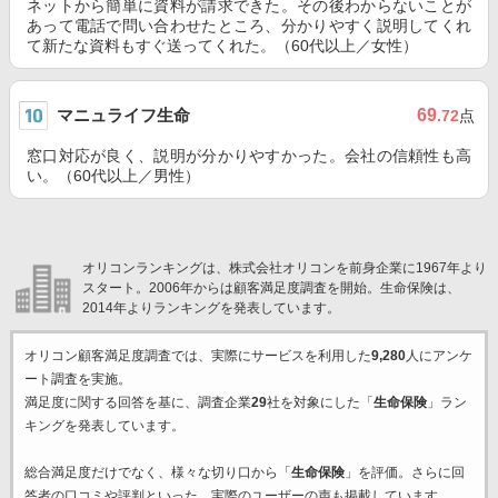
ネットから簡単に資料が請求できた。その後わからないことが
あって電話で問い合わせたところ、分かりやすく説明してくれ
て新たな資料もすぐ送ってくれた。（60代以上／女性）
マニュライフ生命
69
.72
点
窓口対応が良く、説明が分かりやすかった。会社の信頼性も高
い。（60代以上／男性）
オリコンランキングは、株式会社オリコンを前身企業に1967年より
スタート。2006年からは顧客満足度調査を開始。生命保険は、
2014年よりランキングを発表しています。
オリコン顧客満足度調査では、実際にサービスを利用した
9,280
人にアンケ
ート調査を実施。
満足度に関する回答を基に、調査企業
29
社を対象にした「
生命保険
」ラン
キングを発表しています。
総合満足度だけでなく、様々な切り口から「
生命保険
」を評価。さらに回
答者の口コミや評判といった、実際のユーザーの声も掲載しています。