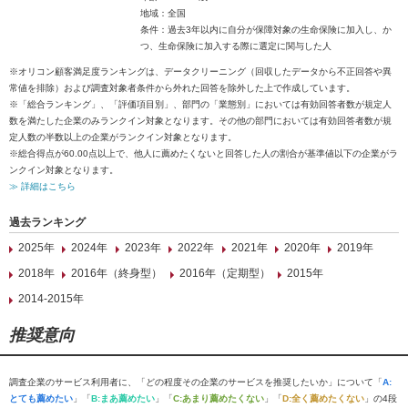
地域：全国
条件：過去3年以内に自分が保障対象の生命保険に加入し、か
つ、生命保険に加入する際に選定に関与した人
※オリコン顧客満足度ランキングは、データクリーニング（回収したデータから不正回答や異
常値を排除）および調査対象者条件から外れた回答を除外した上で作成しています。
※「総合ランキング」、「評価項目別」、部門の「業態別」においては有効回答者数が規定人
数を満たした企業のみランクイン対象となります。その他の部門においては有効回答者数が規
定人数の半数以上の企業がランクイン対象となります。
※総合得点が60.00点以上で、他人に薦めたくないと回答した人の割合が基準値以下の企業がラ
ンクイン対象となります。
≫ 詳細はこちら
過去ランキング
2025年
2024年
2023年
2022年
2021年
2020年
2019年
2018年
2016年（終身型）
2016年（定期型）
2015年
2014-2015年
推奨意向
調査企業のサービス利用者に、「どの程度その企業のサービスを推奨したいか」について「
A:
とても薦めたい
」「
B:まあ薦めたい
」「
C:あまり薦めたくない
」「
D:全く薦めたくない
」の4段