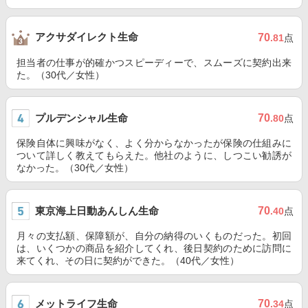
アクサダイレクト生命
70
.81
点
担当者の仕事が的確かつスピーディーで、スムーズに契約出来
た。（30代／女性）
プルデンシャル生命
70
.80
点
保険自体に興味がなく、よく分からなかったが保険の仕組みに
ついて詳しく教えてもらえた。他社のように、しつこい勧誘が
なかった。（30代／女性）
東京海上日動あんしん生命
70
.40
点
月々の支払額、保障額が、自分の納得のいくものだった。初回
は、いくつかの商品を紹介してくれ、後日契約のために訪問に
来てくれ、その日に契約ができた。（40代／女性）
メットライフ生命
70
.34
点