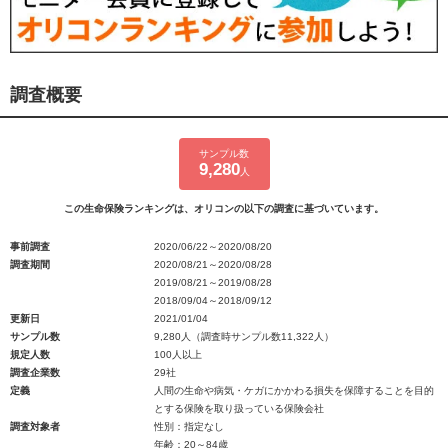
調査概要
サンプル数
9,280
人
この生命保険ランキングは、オリコンの以下の調査に基づいています。
事前調査
2020/06/22～2020/08/20
調査期間
2020/08/21～2020/08/28
2019/08/21～2019/08/28
2018/09/04～2018/09/12
更新日
2021/01/04
サンプル数
9,280人（調査時サンプル数11,322人）
規定人数
100人以上
調査企業数
29社
定義
人間の生命や病気・ケガにかかわる損失を保障することを目的
とする保険を取り扱っている保険会社
調査対象者
性別：指定なし
年齢：20～84歳