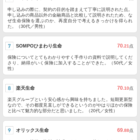
申し込みの際に、契約の目的を踏まえて丁寧に説明された点。
申し込みの商品以外の金融商品と比較して説明されたため、な
ぜ生命保険を選ぶのか、再度自分で考えるきっかけを得られ
た。（30代／男性）
SOMPOひまわり生命
70
.21
点
保険についてとてもわかりやすく手作りの資料で説明してくだ
さり、納得がいく保険に加入することができた。（50代／女
性）
楽天生命
70
.10
点
楽天グループという安心感から興味を持ちました。短期更新型
なので、その都度見直しができるというのがやはりほかの保険
と比べて魅力的な部分だと思いました。（20代／女性）
オリックス生命
69
.88
点