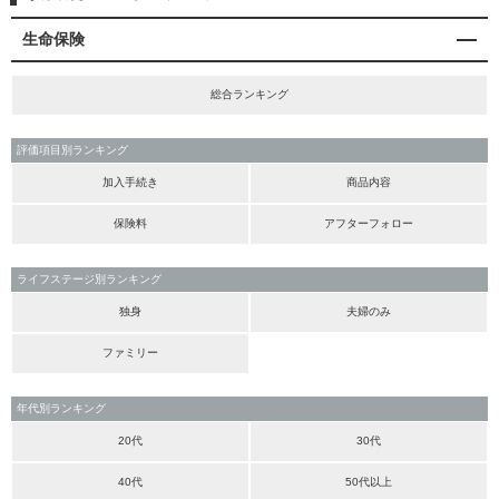
生命保険
総合ランキング
評価項目別ランキング
加入手続き
商品内容
保険料
アフターフォロー
ライフステージ別ランキング
独身
夫婦のみ
ファミリー
年代別ランキング
20代
30代
40代
50代以上