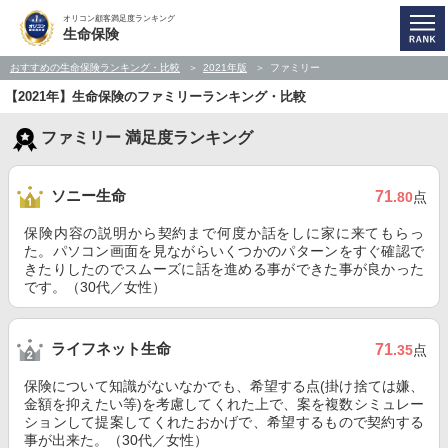
オリコン顧客満足度ランキング
生命保険
おすすめの生命保険ランキング・比較
2021年版
ファミリー
【2021年】生命保険のファミリーランキング・比較
ファミリー 満足度ランキング
ソニー生命
71
.80
点
保険内容の説明から契約まで何度か話をしに家に来てもらっ
た。パソコン画面を見ながらいくつかのパターンをすぐ確認で
きたりしたのでスムーズに話を進める事ができた事が良かった
です。（30代／女性）
ライフネット生命
71
.35
点
保険について知識がないなかでも、希望する点(掛け捨ては嫌、
金額を抑えたい等)を考慮してくれた上で、案を複数シミュレー
ションして提案してくれたおかげで、希望するもので契約する
事が出来た。（30代／女性）