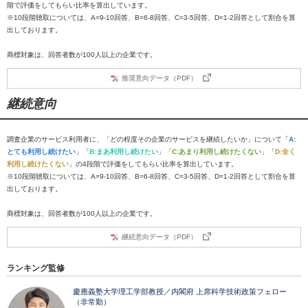
階で評価をしてもらい比率を算出しています。
※10段階聴取については、A=9-10回答、B=6-8回答、C=3-5回答、D=1-2回答として割合を算
出しております。
商標対象は、回答者数が100人以上の企業です。
推奨意向データ（PDF）
継続意向
調査企業のサービス利用者に、「どの程度その企業のサービスを継続したいか」について「
A:
とても利用し続けたい
」「
B:まあ利用し続けたい
」「
C:あまり利用し続けたくない
」「
D:全く
利用し続けたくない
」の4段階で評価をしてもらい比率を算出しています。
※10段階聴取については、A=9-10回答、B=6-8回答、C=3-5回答、D=1-2回答として割合を算
出しております。
商標対象は、回答者数が100人以上の企業です。
継続意向データ（PDF）
ランキング監修
慶應義塾大学理工学部教授／内閣府 上席科学技術政策フェロー
（非常勤）