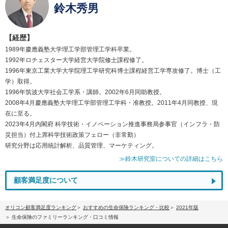
鈴木秀男
【経歴】
1989年慶應義塾大学理工学部管理工学科卒業。
1992年ロチェスター大学経営大学院修士課程修了。
1996年東京工業大学大学院理工学研究科博士課程経営工学専攻修了。博士（工
学）取得。
1996年筑波大学社会工学系・講師。2002年6月同助教授。
2008年4月慶應義塾大学理工学部管理工学科・准教授。2011年4月同教授、現
在に至る。
2023年4月内閣府 科学技術・イノベーション推進事務局参事官（インフラ・防
災担当）付上席科学技術政策フェロー（非常勤）
研究分野は応用統計解析、品質管理、マーケティング。
≫鈴木研究室についての詳細はこちら
顧客満足度について
オリコン顧客満足度ランキング
おすすめの生命保険ランキング・比較
2021年版
生命保険のファミリーランキング・口コミ情報