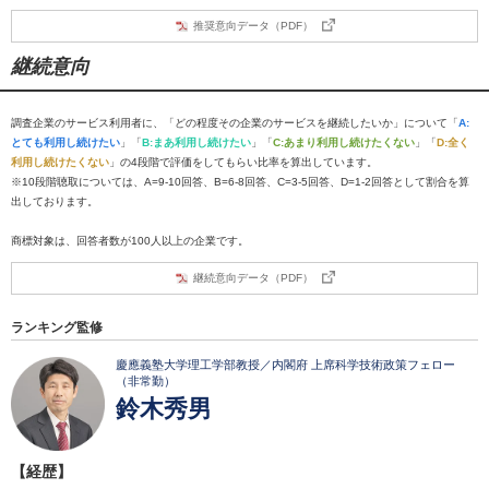
推奨意向データ（PDF）
継続意向
調査企業のサービス利用者に、「どの程度その企業のサービスを継続したいか」について「
A:
とても利用し続けたい
」「
B:まあ利用し続けたい
」「
C:あまり利用し続けたくない
」「
D:全く
利用し続けたくない
」の4段階で評価をしてもらい比率を算出しています。
※10段階聴取については、A=9-10回答、B=6-8回答、C=3-5回答、D=1-2回答として割合を算
出しております。
商標対象は、回答者数が100人以上の企業です。
継続意向データ（PDF）
ランキング監修
慶應義塾大学理工学部教授／内閣府 上席科学技術政策フェロー
（非常勤）
鈴木秀男
【経歴】