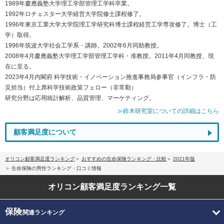
1989年慶應義塾大学理工学部管理工学科卒業。
1992年ロチェスター大学経営大学院修士課程修了。
1996年東京工業大学大学院理工学研究科博士課程経営工学専攻修了。博士（工
学）取得。
1996年筑波大学社会工学系・講師。2002年6月同助教授。
2008年4月慶應義塾大学理工学部管理工学科・准教授。2011年4月同教授、現
在に至る。
2023年4月内閣府 科学技術・イノベーション推進事務局参事官（インフラ・防
災担当）付上席科学技術政策フェロー（非常勤）
研究分野は応用統計解析、品質管理、マーケティング。
≫鈴木研究室についての詳細はこちら
顧客満足度について
オリコン顧客満足度ランキング
おすすめの生命保険ランキング・比較
2021年版
生命保険の男性ランキング・口コミ情報
オリコン顧客満足度
ランキング一覧
保険
関連ランキング