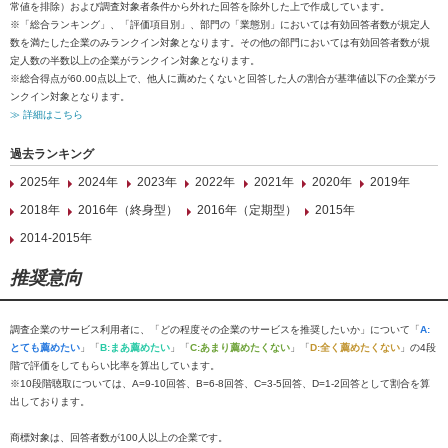
常値を排除）および調査対象者条件から外れた回答を除外した上で作成しています。
※「総合ランキング」、「評価項目別」、部門の「業態別」においては有効回答者数が規定人
数を満たした企業のみランクイン対象となります。その他の部門においては有効回答者数が規
定人数の半数以上の企業がランクイン対象となります。
※総合得点が60.00点以上で、他人に薦めたくないと回答した人の割合が基準値以下の企業がラ
ンクイン対象となります。
≫ 詳細はこちら
過去ランキング
2025年
2024年
2023年
2022年
2021年
2020年
2019年
2018年
2016年（終身型）
2016年（定期型）
2015年
2014-2015年
推奨意向
調査企業のサービス利用者に、「どの程度その企業のサービスを推奨したいか」について「
A:
とても薦めたい
」「
B:まあ薦めたい
」「
C:あまり薦めたくない
」「
D:全く薦めたくない
」の4段
階で評価をしてもらい比率を算出しています。
※10段階聴取については、A=9-10回答、B=6-8回答、C=3-5回答、D=1-2回答として割合を算
出しております。
商標対象は、回答者数が100人以上の企業です。