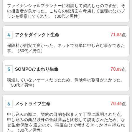
ファイナンシャルプランナーに相談して契約したのですが、そ
の担当者が良かった。こちらの経済面を考慮して無理のないプ
ランを提案してくれた。（30代／男性）
アクサダイレクト生命
71
.83
点
保険料が割安で良かった。ネットで簡単に申し込む事ができた
事。（30代／男性）
SOMPOひまわり生命
70
.89
点
喫煙していないケースだったため、保険料の割引がよかった。
（50代／男性）
メットライフ生命
70
.49
点
申し込みの際に、契約の目的を踏まえて丁寧に説明された点。
申し込みの商品以外の金融商品と比較して説明されたため、な
ぜ生命保険を選ぶのか、再度自分で考えるきっかけを得られ
た。（30代／男性）