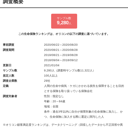
調査概要
サンプル数
9,280
人
この生命保険ランキングは、オリコンの以下の調査に基づいています。
事前調査
2020/06/22～2020/08/20
調査期間
2020/08/21～2020/08/28
2019/08/21～2019/08/28
2018/09/04～2018/09/12
更新日
2021/01/04
サンプル数
9,280人（調査時サンプル数11,322人）
規定人数
100人以上
調査企業数
29社
定義
人間の生命や病気・ケガにかかわる損失を保障することを目的
とする保険を取り扱っている保険会社
調査対象者
性別：指定なし
年齢：20～84歳
地域：全国
条件：過去3年以内に自分が保障対象の生命保険に加入し、か
つ、生命保険に加入する際に選定に関与した人
※オリコン顧客満足度ランキングは、データクリーニング（回収したデータから不正回答や異