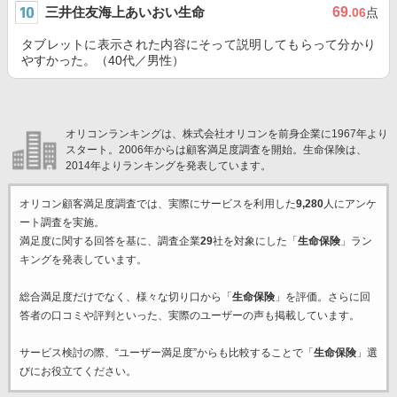
三井住友海上あいおい生命
69
.06
点
タブレットに表示された内容にそって説明してもらって分かり
やすかった。（40代／男性）
オリコンランキングは、株式会社オリコンを前身企業に1967年より
スタート。2006年からは顧客満足度調査を開始。生命保険は、
2014年よりランキングを発表しています。
オリコン顧客満足度調査では、実際にサービスを利用した
9,280
人にアンケ
ート調査を実施。
満足度に関する回答を基に、調査企業
29
社を対象にした「
生命保険
」ラン
キングを発表しています。
総合満足度だけでなく、様々な切り口から「
生命保険
」を評価。さらに回
答者の口コミや評判といった、実際のユーザーの声も掲載しています。
サービス検討の際、“ユーザー満足度”からも比較することで「
生命保険
」選
びにお役立てください。