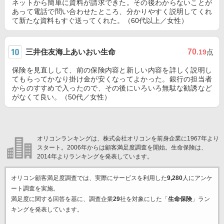
ネットから簡単に資料が請求できた。その後わからないことが
あって電話で問い合わせたところ、分かりやすく説明してくれ
て新たな資料もすぐ送ってくれた。（60代以上／女性）
三井住友海上あいおい生命
70
.19
点
保険を見直しして、前の保険内容と新しい内容を詳しく説明し
てもらってかなり掛け金が安くなってよかった。銀行の担当者
からのすすめで入ったので、その後にいろいろ無駄な勧誘など
がなくて良い。（50代／女性）
オリコンランキングは、株式会社オリコンを前身企業に1967年より
スタート。2006年からは顧客満足度調査を開始。生命保険は、
2014年よりランキングを発表しています。
オリコン顧客満足度調査では、実際にサービスを利用した
9,280
人にアンケ
ート調査を実施。
満足度に関する回答を基に、調査企業
29
社を対象にした「
生命保険
」ラン
キングを発表しています。