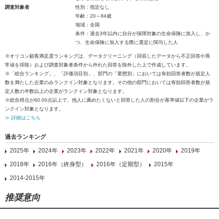
調査対象者
性別：指定なし
年齢：20～84歳
地域：全国
条件：過去3年以内に自分が保障対象の生命保険に加入し、か
つ、生命保険に加入する際に選定に関与した人
※オリコン顧客満足度ランキングは、データクリーニング（回収したデータから不正回答や異
常値を排除）および調査対象者条件から外れた回答を除外した上で作成しています。
※「総合ランキング」、「評価項目別」、部門の「業態別」においては有効回答者数が規定人
数を満たした企業のみランクイン対象となります。その他の部門においては有効回答者数が規
定人数の半数以上の企業がランクイン対象となります。
※総合得点が60.00点以上で、他人に薦めたくないと回答した人の割合が基準値以下の企業がラ
ンクイン対象となります。
≫ 詳細はこちら
過去ランキング
2025年
2024年
2023年
2022年
2021年
2020年
2019年
2018年
2016年（終身型）
2016年（定期型）
2015年
2014-2015年
推奨意向