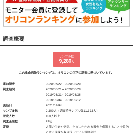
調査概要
サンプル数
9,280
人
この生命保険ランキングは、オリコンの以下の調査に基づいています。
事前調査
2020/06/22～2020/08/20
調査期間
2020/08/21～2020/08/28
2019/08/21～2019/08/28
2018/09/04～2018/09/12
更新日
2021/01/04
サンプル数
9,280人（調査時サンプル数11,322人）
規定人数
100人以上
調査企業数
29社
定義
人間の生命や病気・ケガにかかわる損失を保障することを目的
とする保険を取り扱っている保険会社