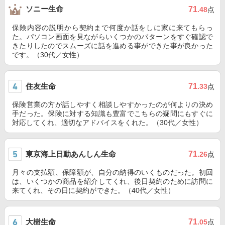
ソニー生命
71
.48
点
保険内容の説明から契約まで何度か話をしに家に来てもらっ
た。パソコン画面を見ながらいくつかのパターンをすぐ確認で
きたりしたのでスムーズに話を進める事ができた事が良かった
です。（30代／女性）
住友生命
71
.33
点
保険営業の方が話しやすく相談しやすかったのが何よりの決め
手だった。保険に対する知識も豊富でこちらの疑問にもすぐに
対応してくれ、適切なアドバイスをくれた。（30代／女性）
東京海上日動あんしん生命
71
.26
点
月々の支払額、保障額が、自分の納得のいくものだった。初回
は、いくつかの商品を紹介してくれ、後日契約のために訪問に
来てくれ、その日に契約ができた。（40代／女性）
大樹生命
71
.05
点