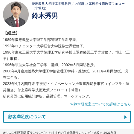
慶應義塾大学理工学部教授／内閣府 上席科学技術政策フェロー
（非常勤）
鈴木秀男
【経歴】
1989年慶應義塾大学理工学部管理工学科卒業。
1992年ロチェスター大学経営大学院修士課程修了。
1996年東京工業大学大学院理工学研究科博士課程経営工学専攻修了。博士（工
学）取得。
1996年筑波大学社会工学系・講師。2002年6月同助教授。
2008年4月慶應義塾大学理工学部管理工学科・准教授。2011年4月同教授、現
在に至る。
2023年4月内閣府 科学技術・イノベーション推進事務局参事官（インフラ・防
災担当）付上席科学技術政策フェロー（非常勤）
研究分野は応用統計解析、品質管理、マーケティング。
≫鈴木研究室についての詳細はこちら
顧客満足度について
オリコン顧客満足度ランキング
おすすめの生命保険ランキング・比較
2021年版