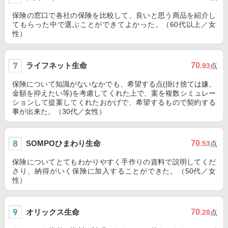
保険の窓口で各社の保険を比較して、良いと思う商品を紹介し
てもらった中で選ぶことができてよかった。（60代以上／女
性）
ライフネット生命
70
.93
点
保険について知識がないなかでも、希望する点(掛け捨ては嫌、
金額を抑えたい等)を考慮してくれた上で、案を複数シミュレー
ションして提案してくれたおかげで、希望するもので契約する
事が出来た。（30代／女性）
SOMPOひまわり生命
70
.53
点
保険についてとてもわかりやすく手作りの資料で説明してくだ
さり、納得がいく保険に加入することができた。（50代／女
性）
オリックス生命
70
.28
点