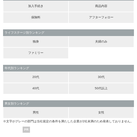
加入手続き
商品内容
保険料
アフターフォロー
ライフステージ別ランキング
独身
夫婦のみ
ファミリー
年代別ランキング
20代
30代
40代
50代以上
男女別ランキング
男性
女性
※文字がグレーの部門は当社規定の条件を満たした企業が2社未満のため発表しておりません。
PR