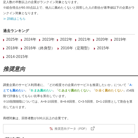
定人数の半数以上の企業がランクイン対象となります。
※総合得点が60.00点以上で、他人に薦めたくないと回答した人の割合が基準値以下の企業がラ
ンクイン対象となります。
≫ 詳細はこちら
過去ランキング
2025年
2024年
2023年
2022年
2021年
2020年
2019年
2018年
2016年（終身型）
2016年（定期型）
2015年
2014-2015年
推奨意向
調査企業のサービス利用者に、「どの程度その企業のサービスを推奨したいか」について「
A:
とても薦めたい
」「
B:まあ薦めたい
」「
C:あまり薦めたくない
」「
D:全く薦めたくない
」の4段
階で評価をしてもらい比率を算出しています。
※10段階聴取については、A=9-10回答、B=6-8回答、C=3-5回答、D=1-2回答として割合を算
出しております。
商標対象は、回答者数が100人以上の企業です。
推奨意向データ（PDF）