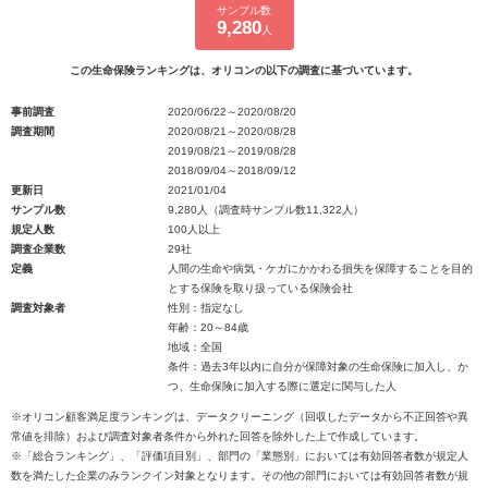
サンプル数
9,280
人
この生命保険ランキングは、オリコンの以下の調査に基づいています。
事前調査
2020/06/22～2020/08/20
調査期間
2020/08/21～2020/08/28
2019/08/21～2019/08/28
2018/09/04～2018/09/12
更新日
2021/01/04
サンプル数
9,280人（調査時サンプル数11,322人）
規定人数
100人以上
調査企業数
29社
定義
人間の生命や病気・ケガにかかわる損失を保障することを目的
とする保険を取り扱っている保険会社
調査対象者
性別：指定なし
年齢：20～84歳
地域：全国
条件：過去3年以内に自分が保障対象の生命保険に加入し、か
つ、生命保険に加入する際に選定に関与した人
※オリコン顧客満足度ランキングは、データクリーニング（回収したデータから不正回答や異
常値を排除）および調査対象者条件から外れた回答を除外した上で作成しています。
※「総合ランキング」、「評価項目別」、部門の「業態別」においては有効回答者数が規定人
数を満たした企業のみランクイン対象となります。その他の部門においては有効回答者数が規