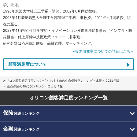
学）取得。
1996年筑波大学社会工学系・講師。2002年6月同助教授。
2008年4月慶應義塾大学理工学部管理工学科・准教授。2011年4月同教授、現
在に至る。
2023年4月内閣府 科学技術・イノベーション推進事務局参事官（インフラ・防
災担当）付上席科学技術政策フェロー（非常勤）
研究分野は応用統計解析、品質管理、マーケティング。
≫鈴木研究室についての詳細はこちら
顧客満足度について
オリコン顧客満足度ランキング
おすすめの生命保険ランキング・比較
2021年版
生命保険の40代ランキング・口コミ情報
オリコン顧客満足度
ランキング一覧
保険
関連ランキング
金融
関連ランキング