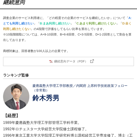
継続意向
調査企業のサービス利用者に、「どの程度その企業のサービスを継続したいか」について「
A:
とても利用し続けたい
」「
B:まあ利用し続けたい
」「
C:あまり利用し続けたくない
」「
D:全く
利用し続けたくない
」の4段階で評価をしてもらい比率を算出しています。
※10段階聴取については、A=9-10回答、B=6-8回答、C=3-5回答、D=1-2回答として割合を算
出しております。
商標対象は、回答者数が100人以上の企業です。
継続意向データ（PDF）
ランキング監修
慶應義塾大学理工学部教授／内閣府 上席科学技術政策フェロー
（非常勤）
鈴木秀男
【経歴】
1989年慶應義塾大学理工学部管理工学科卒業。
1992年ロチェスター大学経営大学院修士課程修了。
1996年東京工業大学大学院理工学研究科博士課程経営工学専攻修了。博士（工