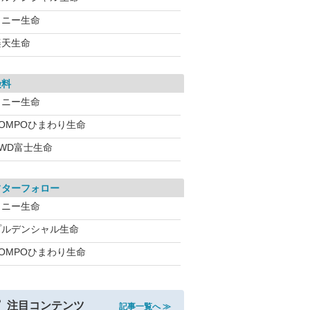
ソニー生命
楽天生命
険料
ソニー生命
SOMPOひまわり生命
FWD富士生命
フターフォロー
ソニー生命
プルデンシャル生命
SOMPOひまわり生命
注目コンテンツ
記事一覧へ ≫