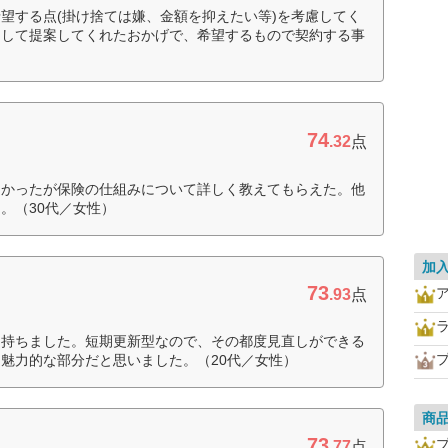
望する点(掛け捨ては嫌、金額を抑えたい等)を考慮してく
ンして提案してくれたおかげで、希望するもので契約する事
74
.32
点
なかったが保険の仕組みについて詳しく教えてもらえた。他
。（30代／女性）
加
73
.93
点
を持ちました。短期更新型なので、その都度見直しができる
魅力的な部分だと思いました。（20代／女性）
商
73
.77
点