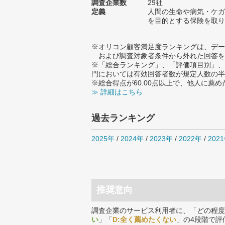
調査企業数
29社
定義
人間の生命や病気・ケガ
を目的とする保険を取り
※オリコン顧客満足度ランキングは、デー
および調査対象者条件から外れた回答を
※「総合ランキング」、「評価項目別」、
門においては有効回答者数が規定人数の半
※総合得点が60.00点以上で、他人に
≫ 詳細はこちら
過去ランキング
2025年
/
2024年
/
2023年
/
2022年
/
202
推奨意向
調査企業のサービス利用者に、「どの程度
い
」「
D:全く薦めたくない
」の4段階で評