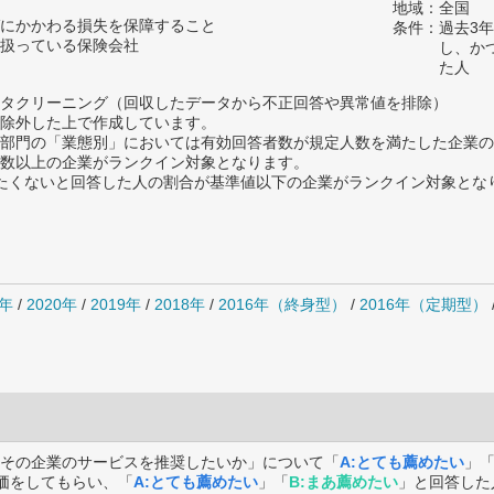
地域：全国
にかかわる損失を保障すること
条件：過去3
扱っている保険会社
し、か
た人
タクリーニング（回収したデータから不正回答や異常値を排除）
除外した上で作成しています。
部門の「業態別」においては有効回答者数が規定人数を満たした企業の
数以上の企業がランクイン対象となります。
薦めたくないと回答した人の割合が基準値以下の企業がランクイン対象とな
1年
/
2020年
/
2019年
/
2018年
/
2016年（終身型）
/
2016年（定期型）
その企業のサービスを推奨したいか」について「
A:とても薦めたい
」
価をしてもらい、「
A:とても薦めたい
」「
B:まあ薦めたい
」と回答した