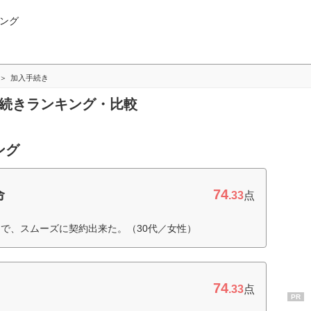
ング
加入手続き
手続きランキング・比較
ング
74
命
.33
点
で、スムーズに契約出来た。（30代／女性）
74
.33
点
PR