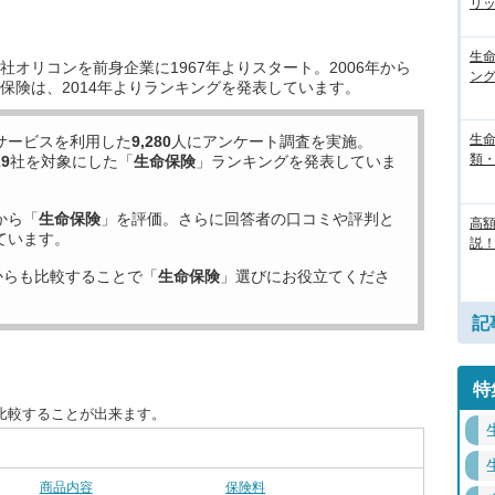
リ
生
オリコンを前身企業に1967年よりスタート。2006年から
ン
保険は、2014年よりランキングを発表しています。
生
サービスを利用した
9,280
人にアンケート調査を実施。
類
29
社を対象にした「
生命保険
」ランキングを発表していま
から「
生命保険
」を評価。さらに回答者の口コミや評判と
高
ています。
説！
からも比較することで「
生命保険
」選びにお役立てくださ
記
特
比較することが出来ます。
商品内容
保険料