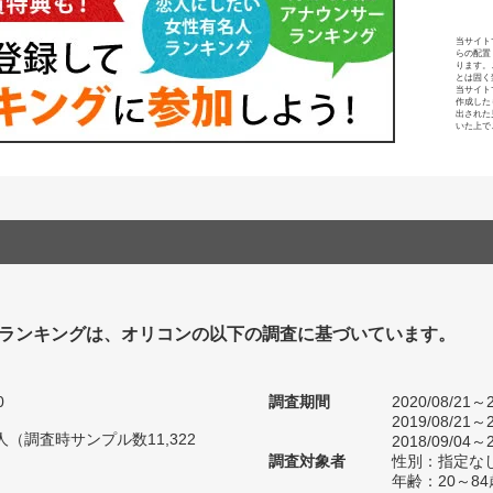
当サイト
らの配置
ります。
とは固く
当サイト
作成した
出された
いた上で
ランキングは、オリコンの以下の調査に基づいています。
0
調査期間
2020/08/21～2
2019/08/21～2
0人（調査時サンプル数11,322
2018/09/04～2
調査対象者
性別：指定な
年齢：20～84