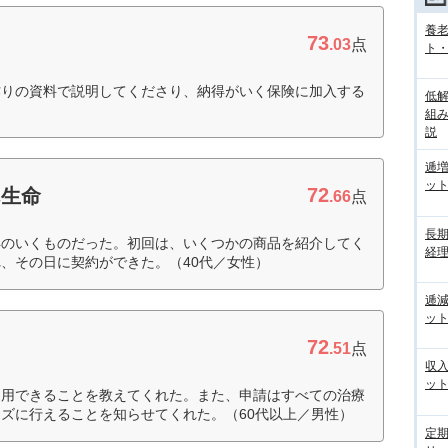
養
73
.03
点
ト
作りの資料で説明してくださり、納得がいく保険に加入する
低
組
説
逓
ッ
72
ん生命
.66
点
長
得のいくものだった。初回は、いくつかの商品を紹介してく
経
、その日に契約ができた。（40代／女性）
逓
ッ
72
.51
点
収
ッ
適用できることを教えてくれた。また、申請はすべての治療
ズに行えることを知らせてくれた。（60代以上／男性）
定