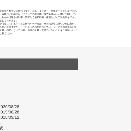
で公開されている情報（文字、写真、イラスト、画像データ等）及びこれ
・編集および構造などについての著作権は株式会社oricon MEに帰属してお
これらの情報を権利者の許可なく無断転載・複製などの二次利用を行うこ
禁じております。
で掲載しているすべての情報やデータは、当社の調査に基づいた結果から
ものとなりますが、サービスへの感想については、サービスの利用者が提
見解・感想となっており、当社の見解・意見ではないことをご理解いただ
ご覧ください。
020/08/28
019/08/28
018/09/12
し
歳