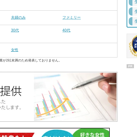
夫婦のみ
ファミリー
30代
40代
女性
業が2社未満のため発表しておりません。
PR