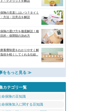
ット・デメリットを解説
命保険の見直しはいつ？タイミ
グ・方法・注意点を解説
命保険の選び方を徹底解説！種
・目的・保障額の決め方
額療養費制度をわかりやすく解
負担を軽くしてくれる仕組...
事をもっと見る ≫
集カテゴリ一覧
生命保険の豆知識
生命保険加入に関する豆知識