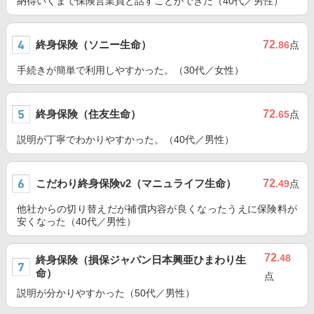
納得いくまで保険営業員と話すことができた（40代／男性）
終身保険（ソニー生命）
72
.86
点
手続きが簡単で利用しやすかった。（30代／女性）
終身保険（住友生命）
72
.65
点
説明が丁寧でわかりやすかった。（40代／男性）
こだわり終身保険v2（マニュライフ生命）
72
.49
点
他社からの切り替えだが補償内容が良くなったうえに保険料が
安くなった（40代／男性）
72
.48
終身保険（損保ジャパン日本興亜ひまわり生
命）
点
説明が分かりやすかった（50代／男性）