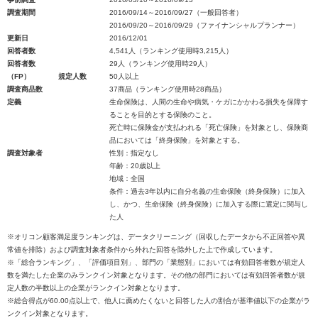
調査期間
2016/09/14～2016/09/27（一般回答者）
2016/09/20～2016/09/29（ファイナンシャルプランナー）
更新日
2016/12/01
回答者数
4,541人（ランキング使用時3,215人）
回答者数
29人（ランキング使用時29人）
（FP）
規定人数
50人以上
調査商品数
37商品（ランキング使用時28商品）
定義
生命保険は、人間の生命や病気・ケガにかかわる損失を保障す
ることを目的とする保険のこと。
死亡時に保険金が支払われる「死亡保険」を対象とし、保険商
品においては「終身保険」を対象とする。
調査対象者
性別：指定なし
年齢：20歳以上
地域：全国
条件：過去3年以内に自分名義の生命保険（終身保険）に加入
し、かつ、生命保険（終身保険）に加入する際に選定に関与し
た人
※オリコン顧客満足度ランキングは、データクリーニング（回収したデータから不正回答や異
常値を排除）および調査対象者条件から外れた回答を除外した上で作成しています。
※「総合ランキング」、「評価項目別」、部門の「業態別」においては有効回答者数が規定人
数を満たした企業のみランクイン対象となります。その他の部門においては有効回答者数が規
定人数の半数以上の企業がランクイン対象となります。
※総合得点が60.00点以上で、他人に薦めたくないと回答した人の割合が基準値以下の企業がラ
ンクイン対象となります。