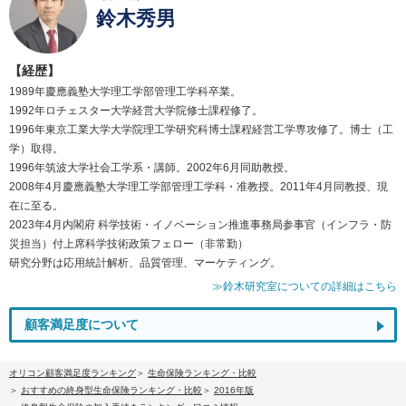
鈴木秀男
【経歴】
1989年慶應義塾大学理工学部管理工学科卒業。
1992年ロチェスター大学経営大学院修士課程修了。
1996年東京工業大学大学院理工学研究科博士課程経営工学専攻修了。博士（工
学）取得。
1996年筑波大学社会工学系・講師。2002年6月同助教授。
2008年4月慶應義塾大学理工学部管理工学科・准教授。2011年4月同教授、現
在に至る。
2023年4月内閣府 科学技術・イノベーション推進事務局参事官（インフラ・防
災担当）付上席科学技術政策フェロー（非常勤）
研究分野は応用統計解析、品質管理、マーケティング。
≫鈴木研究室についての詳細はこちら
顧客満足度について
オリコン顧客満足度ランキング
生命保険ランキング・比較
おすすめの終身型生命保険ランキング・比較
2016年版