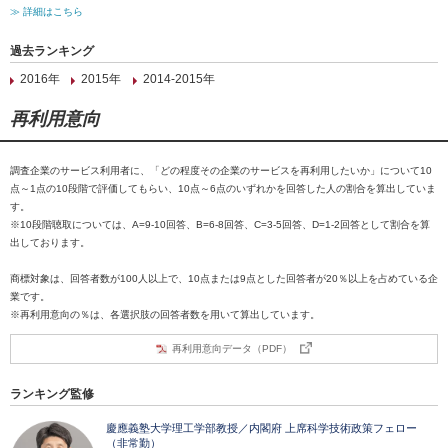
≫ 詳細はこちら
過去ランキング
2016年
2015年
2014-2015年
再利用意向
調査企業のサービス利用者に、「どの程度その企業のサービスを再利用したいか」について10
点～1点の10段階で評価してもらい、10点～6点のいずれかを回答した人の割合を算出していま
す。
※10段階聴取については、A=9-10回答、B=6-8回答、C=3-5回答、D=1-2回答として割合を算
出しております。
商標対象は、回答者数が100人以上で、10点または9点とした回答者が20％以上を占めている企
業です。
※再利用意向の％は、各選択肢の回答者数を用いて算出しています。
再利用意向データ（PDF）
ランキング監修
慶應義塾大学理工学部教授／内閣府 上席科学技術政策フェロー
（非常勤）