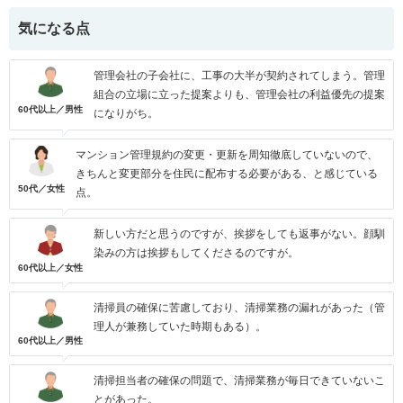
気になる点
管理会社の子会社に、工事の大半が契約されてしまう。管理
組合の立場に立った提案よりも、管理会社の利益優先の提案
60代以上／男性
になりがち。
マンション管理規約の変更・更新を周知徹底していないので、
きちんと変更部分を住民に配布する必要がある、と感じている
50代／女性
点。
新しい方だと思うのですが、挨拶をしても返事がない。顔馴
染みの方は挨拶もしてくださるのですが。
60代以上／女性
清掃員の確保に苦慮しており、清掃業務の漏れがあった（管
理人が兼務していた時期もある）。
60代以上／男性
清掃担当者の確保の問題で、清掃業務が毎日できていないこ
とがあった。