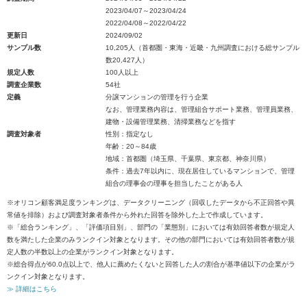
2023/04/07～2023/04/24
2022/04/08～2022/04/22
更新日
2024/09/02
サンプル数
10,205人（首都圏・東海・近畿・九州調査における総サンプル
数20,427人）
規定人数
100人以上
調査企業数
54社
定義
分譲マンションの管理を行う企業
なお、管理業務内容は、管理組合サポート業務、管理員業務、
建物・設備管理業務、清掃業務などを指す
調査対象者
性別：指定なし
年齢：20～84歳
地域：首都圏（埼玉県、千葉県、東京都、神奈川県）
条件：過去7年以内に、現在居住しているマンションで、管理
組合の理事会の理事を担当したことがある人
※オリコン顧客満足度ランキングは、データクリーニング（回収したデータから不正回答や異
常値を排除）および調査対象者条件から外れた回答を除外した上で作成しています。
※「総合ランキング」、「評価項目別」、部門の「業態別」においては有効回答者数が規定人
数を満たした企業のみランクイン対象となります。その他の部門においては有効回答者数が規
定人数の半数以上の企業がランクイン対象となります。
※総合得点が60.0点以上で、他人に薦めたくないと回答した人の割合が基準値以下の企業がラ
ンクイン対象となります。
≫ 詳細はこちら