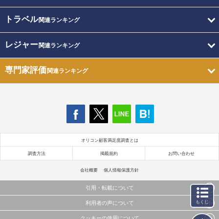
トラベル
関連ランキング
レジャー
関連ランキング
専門家評価
関連ランキング
オリコン顧客満足度調査とは
調査方法
掲載規約
お問い合わせ
会社概要
個人情報保護方針
引用・転載について
もくじ
利用者の声について
当サイトで公開されている情報（文字、写真、イラスト、画像データ等）及びこれらの配置・
編集および構造などについての著作権は株式会社oricon MEに帰属しております。
クッキーの使用について