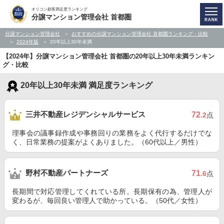
オリコン顧客満足度ランキング
分譲マンション管理会社 首都圏
分譲マンション管理会社
おすすめの分譲マンション管理会社 首都圏ランキング・比較
2024年版
20年以上30年未満
【2024年】分譲マンション管理会社 首都圏の20年以上30年未満ランキン
グ・比較
20年以上30年未満 満足度ランキング
三井不動産レジデンシャルサービス
72
.2
点
理事会の議事録作成や事務回りの業務をよく代行するだけでな
く、日常業務の提案がよくありました。（60代以上／男性）
野村不動産パートナーズ
71
.6
点
長期間で対応管理してくれている所。長期保有の為、管理人が
変わるが、毎回良い管理人で助かっている。（50代／女性）