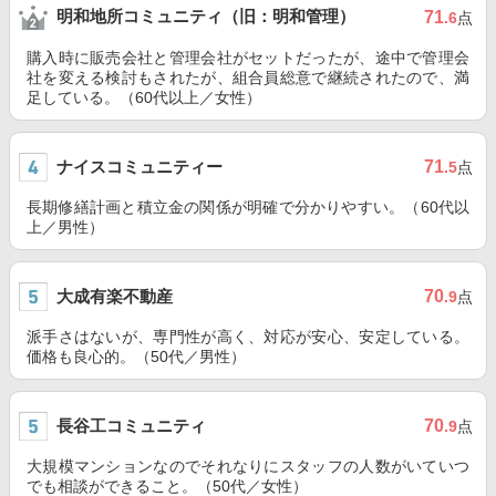
明和地所コミュニティ（旧：明和管理）
71
.6
点
購入時に販売会社と管理会社がセットだったが、途中で管理会
社を変える検討もされたが、組合員総意で継続されたので、満
足している。（60代以上／女性）
ナイスコミュニティー
71
.5
点
長期修繕計画と積立金の関係が明確で分かりやすい。（60代以
上／男性）
大成有楽不動産
70
.9
点
派手さはないが、専門性が高く、対応が安心、安定している。
価格も良心的。（50代／男性）
長谷工コミュニティ
70
.9
点
大規模マンションなのでそれなりにスタッフの人数がいていつ
でも相談ができること。（50代／女性）