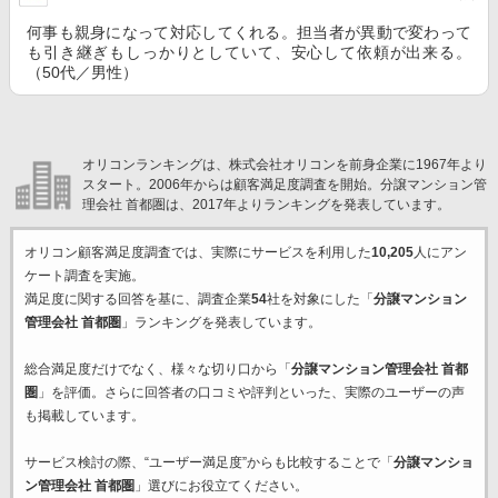
何事も親身になって対応してくれる。担当者が異動で変わって
も引き継ぎもしっかりとしていて、安心して依頼が出来る。
（50代／男性）
オリコンランキングは、株式会社オリコンを前身企業に1967年より
スタート。2006年からは顧客満足度調査を開始。分譲マンション管
理会社 首都圏は、2017年よりランキングを発表しています。
オリコン顧客満足度調査では、実際にサービスを利用した
10,205
人にアン
ケート調査を実施。
満足度に関する回答を基に、調査企業
54
社を対象にした「
分譲マンション
管理会社 首都圏
」ランキングを発表しています。
総合満足度だけでなく、様々な切り口から「
分譲マンション管理会社 首都
圏
」を評価。さらに回答者の口コミや評判といった、実際のユーザーの声
も掲載しています。
サービス検討の際、“ユーザー満足度”からも比較することで「
分譲マンショ
ン管理会社 首都圏
」選びにお役立てください。