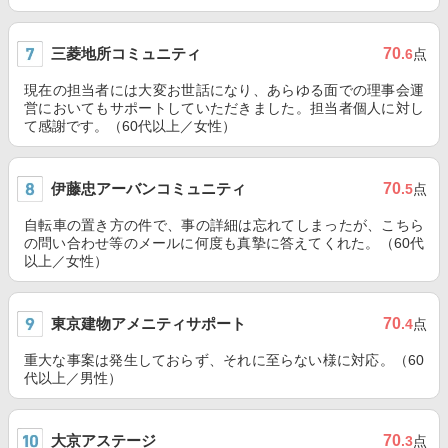
三菱地所コミュニティ
70
.6
点
現在の担当者には大変お世話になり、あらゆる面での理事会運
営においてもサポートしていただきました。担当者個人に対し
て感謝です。（60代以上／女性）
伊藤忠アーバンコミュニティ
70
.5
点
自転車の置き方の件で、事の詳細は忘れてしまったが、こちら
の問い合わせ等のメールに何度も真摯に答えてくれた。（60代
以上／女性）
東京建物アメニティサポート
70
.4
点
重大な事案は発生しておらず、それに至らない様に対応。（60
代以上／男性）
大京アステージ
70
.3
点