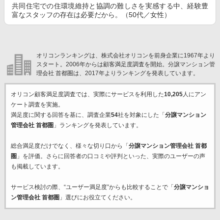
共同住宅での住環境維持と協調の難しさを実感する中、経験豊
富なスタッフの存在は必要だから。（50代／女性）
オリコンランキングは、株式会社オリコンを前身企業に1967年より
スタート。2006年からは顧客満足度調査を開始。分譲マンション管
理会社 首都圏は、2017年よりランキングを発表しています。
オリコン顧客満足度調査では、実際にサービスを利用した
10,205
人にアン
ケート調査を実施。
満足度に関する回答を基に、調査企業
54
社を対象にした「
分譲マンション
管理会社 首都圏
」ランキングを発表しています。
総合満足度だけでなく、様々な切り口から「
分譲マンション管理会社 首都
圏
」を評価。さらに回答者の口コミや評判といった、実際のユーザーの声
も掲載しています。
サービス検討の際、“ユーザー満足度”からも比較することで「
分譲マンショ
ン管理会社 首都圏
」選びにお役立てください。