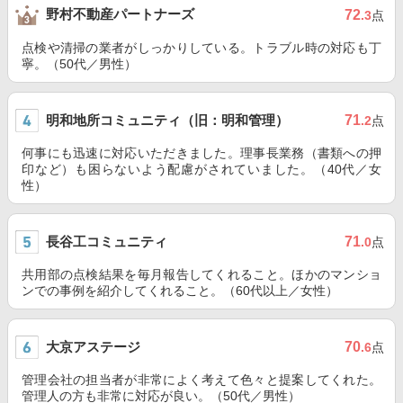
野村不動産パートナーズ
72
.3
点
点検や清掃の業者がしっかりしている。トラブル時の対応も丁
寧。（50代／男性）
明和地所コミュニティ（旧：明和管理）
71
.2
点
何事にも迅速に対応いただきました。理事長業務（書類への押
印など）も困らないよう配慮がされていました。（40代／女
性）
長谷工コミュニティ
71
.0
点
共用部の点検結果を毎月報告してくれること。ほかのマンショ
ンでの事例を紹介してくれること。（60代以上／女性）
大京アステージ
70
.6
点
管理会社の担当者が非常によく考えて色々と提案してくれた。
管理人の方も非常に対応が良い。（50代／男性）