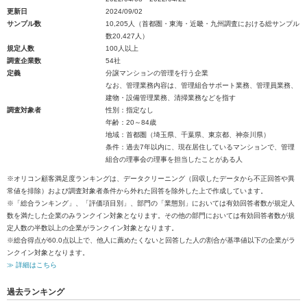
更新日
2024/09/02
サンプル数
10,205人（首都圏・東海・近畿・九州調査における総サンプル
数20,427人）
規定人数
100人以上
調査企業数
54社
定義
分譲マンションの管理を行う企業
なお、管理業務内容は、管理組合サポート業務、管理員業務、
建物・設備管理業務、清掃業務などを指す
調査対象者
性別：指定なし
年齢：20～84歳
地域：首都圏（埼玉県、千葉県、東京都、神奈川県）
条件：過去7年以内に、現在居住しているマンションで、管理
組合の理事会の理事を担当したことがある人
※オリコン顧客満足度ランキングは、データクリーニング（回収したデータから不正回答や異
常値を排除）および調査対象者条件から外れた回答を除外した上で作成しています。
※「総合ランキング」、「評価項目別」、部門の「業態別」においては有効回答者数が規定人
数を満たした企業のみランクイン対象となります。その他の部門においては有効回答者数が規
定人数の半数以上の企業がランクイン対象となります。
※総合得点が60.0点以上で、他人に薦めたくないと回答した人の割合が基準値以下の企業がラ
ンクイン対象となります。
≫ 詳細はこちら
過去ランキング