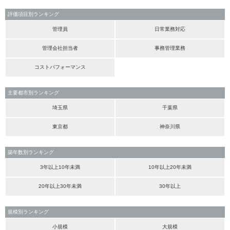
評価項目別ランキング
管理員
日常業務対応
管理会社担当者
事務管理業務
コストパフォーマンス
主要都市別ランキング
埼玉県
千葉県
東京都
神奈川県
築年数別ランキング
3年以上10年未満
10年以上20年未満
20年以上30年未満
30年以上
規模別ランキング
小規模
大規模