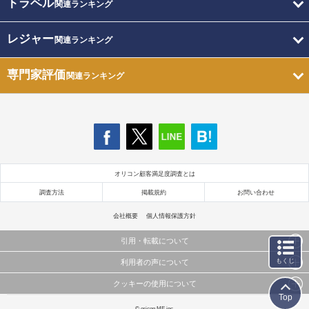
トラベル
関連ランキング
レジャー
関連ランキング
専門家評価
関連ランキング
オリコン顧客満足度調査とは
調査方法
掲載規約
お問い合わせ
会社概要
個人情報保護方針
引用・転載について
もくじ
利用者の声について
当サイトで公開されている情報（文字、写真、イラスト、画像データ等）及びこれらの配置・
編集および構造などについての著作権は株式会社oricon MEに帰属しております。
クッキーの使用について
当サイトに掲載している内容はすべてサービスの利用者が提出された見解・感想です。
これらの情報を権利者の許可なく無断転載・複製などの二次利用を行うことは固く禁じており
Top
弊社が内容について正確性を含め一切保証するものではありません。
ます。
このサイトでは Cookie を使用して、ユーザーに合わせたコンテンツや広告の表示、ソーシャル
© oricon ME inc.