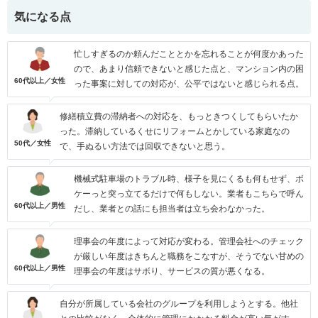
気になる点
忙しすぎるのか頼んだこととかを忘れることが何度かあった
ので、あまり信頼できないと感じた点と、マンション内の困
60代以上／女性
った事案に対しての対応が、公平ではないと感じられる点。
修繕積立費の滞納者への対応を、もっときつくしてもらいたか
った。滞納しているくせにリフォームとかしている家庭なの
50代／女性
で、手ぬるい方法では回収できないと思う。
機械式駐車場のトラブル時、様子を見にくるも何もせず、ボ
ケーっと突っ立てるだけで何もしない。業者もこちらで呼ん
60代以上／男性
だし、業者との話にも担当者は立ち会わなかった。
理事会の年度によって対応が変わる。管理会社へのチェック
が厳しい年度はきちんと職務をこなすが、そうでない甘めの
60代以上／男性
理事会の年度はサボり、サービスの質が悪くなる。
自分が所属している会社のグループを利用しようとする。他社