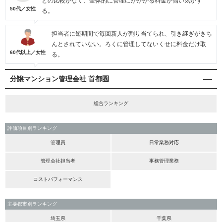
との比較がなく、全体的に管理にかかかる料金が高い気がす
50代／女性
る。
担当者に短期間で毎回新人が割り当てられ、引き継ぎがきち
んとされていない。ろくに管理してないくせに料金だけ取
60代以上／女性
る。
分譲マンション管理会社 首都圏
総合ランキング
評価項目別ランキング
管理員
日常業務対応
管理会社担当者
事務管理業務
コストパフォーマンス
主要都市別ランキング
埼玉県
千葉県