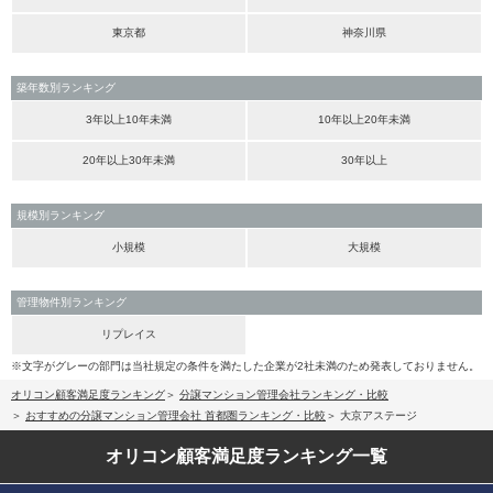
東京都
神奈川県
築年数別ランキング
3年以上10年未満
10年以上20年未満
20年以上30年未満
30年以上
規模別ランキング
小規模
大規模
管理物件別ランキング
リプレイス
※文字がグレーの部門は当社規定の条件を満たした企業が2社未満のため発表しておりません。
オリコン顧客満足度ランキング
分譲マンション管理会社ランキング・比較
おすすめの分譲マンション管理会社 首都圏ランキング・比較
大京アステージ
オリコン顧客満足度
ランキング一覧