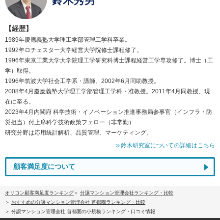
鈴木秀男
【経歴】
1989年慶應義塾大学理工学部管理工学科卒業。
1992年ロチェスター大学経営大学院修士課程修了。
1996年東京工業大学大学院理工学研究科博士課程経営工学専攻修了。博士（工
学）取得。
1996年筑波大学社会工学系・講師。2002年6月同助教授。
2008年4月慶應義塾大学理工学部管理工学科・准教授。2011年4月同教授、現
在に至る。
2023年4月内閣府 科学技術・イノベーション推進事務局参事官（インフラ・防
災担当）付上席科学技術政策フェロー（非常勤）
研究分野は応用統計解析、品質管理、マーケティング。
≫鈴木研究室についての詳細はこちら
顧客満足度について
オリコン顧客満足度ランキング
分譲マンション管理会社ランキング・比較
おすすめの分譲マンション管理会社 首都圏ランキング・比較
分譲マンション管理会社 首都圏の小規模ランキング・口コミ情報