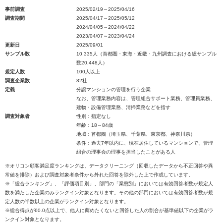
事前調査
2025/02/19～2025/04/16
調査期間
2025/04/17～2025/05/12
2024/04/05～2024/04/22
2023/04/07～2023/04/24
更新日
2025/09/01
サンプル数
10,335人（首都圏・東海・近畿・九州調査における総サンプル
数20,448人）
規定人数
100人以上
調査企業数
82社
定義
分譲マンションの管理を行う企業
なお、管理業務内容は、管理組合サポート業務、管理員業務、
建物・設備管理業務、清掃業務などを指す
調査対象者
性別：指定なし
年齢：18～84歳
地域：首都圏（埼玉県、千葉県、東京都、神奈川県）
条件：過去7年以内に、現在居住しているマンションで、管理
組合の理事会の理事を担当したことがある人
※オリコン顧客満足度ランキングは、データクリーニング（回収したデータから不正回答や異
常値を排除）および調査対象者条件から外れた回答を除外した上で作成しています。
※「総合ランキング」、「評価項目別」、部門の「業態別」においては有効回答者数が規定人
数を満たした企業のみランクイン対象となります。その他の部門においては有効回答者数が規
定人数の半数以上の企業がランクイン対象となります。
※総合得点が60.0点以上で、他人に薦めたくないと回答した人の割合が基準値以下の企業がラ
ンクイン対象となります。