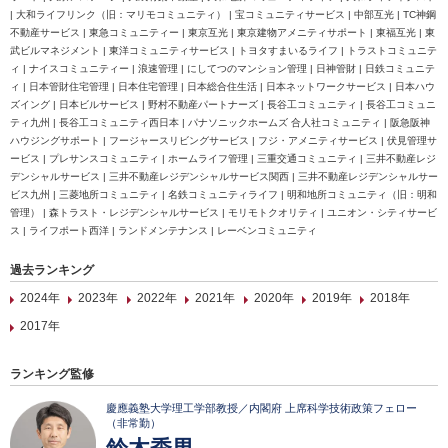
| 大和ライフリンク（旧：マリモコミュニティ） | 宝コミュニティサービス | 中部互光 | TC神鋼
不動産サービス | 東急コミュニティー | 東京互光 | 東京建物アメニティサポート | 東福互光 | 東
武ビルマネジメント | 東洋コミュニティサービス | トヨタすまいるライフ | トラストコミュニテ
ィ | ナイスコミュニティー | 浪速管理 | にしてつのマンション管理 | 日神管財 | 日鉄コミュニテ
ィ | 日本管財住宅管理 | 日本住宅管理 | 日本総合住生活 | 日本ネットワークサービス | 日本ハウ
ズイング | 日本ビルサービス | 野村不動産パートナーズ | 長谷工コミュニティ | 長谷工コミュニ
ティ九州 | 長谷工コミュニティ西日本 | パナソニックホームズ 合人社コミュニティ | 阪急阪神
ハウジングサポート | フージャースリビングサービス | フジ・アメニティサービス | 伏見管理サ
ービス | プレサンスコミュニティ | ホームライフ管理 | 三重交通コミュニティ | 三井不動産レジ
デンシャルサービス | 三井不動産レジデンシャルサービス関西 | 三井不動産レジデンシャルサー
ビス九州 | 三菱地所コミュニティ | 名鉄コミュニティライフ | 明和地所コミュニティ（旧：明和
管理） | 森トラスト・レジデンシャルサービス | モリモトクオリティ | ユニオン・シティサービ
ス | ライフポート西洋 | ランドメンテナンス | レーベンコミュニティ
過去ランキング
2024年
2023年
2022年
2021年
2020年
2019年
2018年
2017年
ランキング監修
慶應義塾大学理工学部教授／内閣府 上席科学技術政策フェロー
（非常勤）