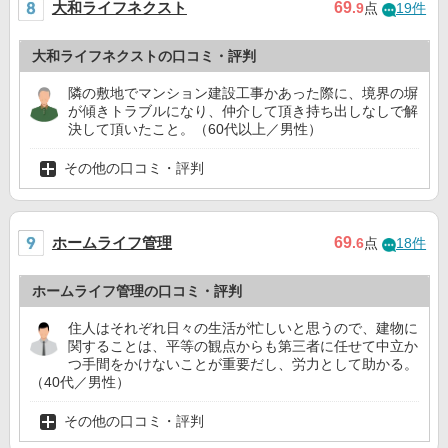
大和ライフネクスト
69
.9
点
19件
大和ライフネクストの口コミ・評判
隣の敷地でマンション建設工事かあった際に、境界の塀
が傾きトラブルになり、仲介して頂き持ち出しなしで解
決して頂いたこと。（60代以上／男性）
その他の口コミ・評判
ホームライフ管理
69
.6
点
18件
ホームライフ管理の口コミ・評判
住人はそれぞれ日々の生活が忙しいと思うので、建物に
関することは、平等の観点からも第三者に任せて中立か
つ手間をかけないことが重要だし、労力として助かる。
（40代／男性）
その他の口コミ・評判