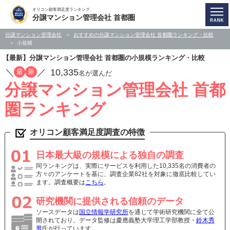
オリコン顧客満足度ランキング
分譲マンション管理会社 首都圏
分譲マンション管理会社
おすすめの分譲マンション管理会社 首都圏ランキング・比較
小規模
【最新】分譲マンション管理会社 首都圏の小規模ランキング・比較
／
／
10,335
最
新
名が選んだ
分譲マンション管理会社 首都
圏ランキング
オリコン顧客満足度調査の特徴
日本最大級の規模による独自の調査
同ランキングは、実際にサービスを利用した10,335名の消費者の
方々のアンケートを基に、調査企業82社を対象に徹底比較してい
ます。調査概要は
こちら
。
研究機関に提供される信頼のデータ
ソースデータは
国立情報学研究所
を通じて学術研究機関に全て公
開されており、データ監修は慶應義塾大学理工学部教授・
鈴木秀
男
氏が行っています。