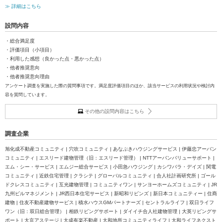
≫ 詳細はこちら
設問内容
・総合満足度
・評価項目（小項目）
・利用した感想（良かった点・悪かった点）
・他者推奨意向
・他者推奨意向理由
アンケート調査を実施した際の質問事項です。満足度評価項目のほか、該当サービスの利用状況や検討内
容を質問しています。
その他の設問内容はこちら
調査企業
旭化成不動産コミュニティ | 穴吹コミュニティ | あなぶきハウジングサービス | 伊藤忠アーバン
コミュニティ | エスリード建物管理（旧：エスリード管理） | NTTアーバンバリューサポート |
エム・シー・サービス | エムジー総合サービス | 小田急ハウジング | カシワバラ・デイズ | 関電
コミュニティ | 近鉄住宅管理 | クラシテ | グローバルコミュニティ | 合人社計画研究所 | ゴール
ドクレスコミュニティ | 互光建物管理 | コミュニティワン | サンヨーホームズコミュニティ | JR
九州ビルマネジメント | JR西日本住宅サービス | 新昭和リビンズ | 新日本コミュニティー | 住商
建物 | 住友不動産建物サービス | 積水ハウスGMパートナーズ | セントラルライフ | 双日ライフ
ワン（旧：双日総合管理） | 相鉄リビングサポート | ダイイチ合人社建物管理 | 大英リビングサ
ポート | 大京アステージ | 大成有楽不動産 | 大和地所コミュニティライフ | 大和ライフネクスト