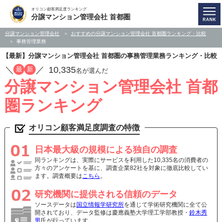
オリコン顧客満足度ランキング
分譲マンション管理会社 首都圏
分譲マンション管理会社
おすすめの分譲マンション管理会社 首都圏ランキング・比較
事務管理業務
【最新】分譲マンション管理会社 首都圏の事務管理業務ランキング・比較
／
／
10,335
最
新
名が選んだ
分譲マンション管理会社 首都
圏ランキング
オリコン顧客満足度調査の特徴
日本最大級の規模による独自の調査
同ランキングは、実際にサービスを利用した10,335名の消費者の
方々のアンケートを基に、調査企業82社を対象に徹底比較してい
ます。調査概要は
こちら
。
研究機関に提供される信頼のデータ
ソースデータは
国立情報学研究所
を通じて学術研究機関に全て公
開されており、データ監修は慶應義塾大学理工学部教授・
鈴木秀
男
氏が行っています。