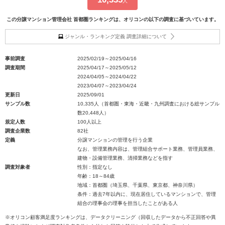
人
この分譲マンション管理会社 首都圏ランキングは、オリコンの以下の調査に基づいています。
ジャンル・ランキング定義 調査詳細について
事前調査
2025/02/19～2025/04/16
調査期間
2025/04/17～2025/05/12
2024/04/05～2024/04/22
2023/04/07～2023/04/24
更新日
2025/09/01
サンプル数
10,335人（首都圏・東海・近畿・九州調査における総サンプル
数20,448人）
規定人数
100人以上
調査企業数
82社
定義
分譲マンションの管理を行う企業
なお、管理業務内容は、管理組合サポート業務、管理員業務、
建物・設備管理業務、清掃業務などを指す
調査対象者
性別：指定なし
年齢：18～84歳
地域：首都圏（埼玉県、千葉県、東京都、神奈川県）
条件：過去7年以内に、現在居住しているマンションで、管理
組合の理事会の理事を担当したことがある人
※オリコン顧客満足度ランキングは、データクリーニング（回収したデータから不正回答や異