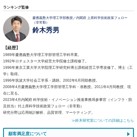
ランキング監修
慶應義塾大学理工学部教授／内閣府 上席科学技術政策フェロー
（非常勤）
鈴木秀男
【経歴】
1989年慶應義塾大学理工学部管理工学科卒業。
1992年ロチェスター大学経営大学院修士課程修了。
1996年東京工業大学大学院理工学研究科博士課程経営工学専攻修了。博士（工
学）取得。
1996年筑波大学社会工学系・講師。2002年6月同助教授。
2008年4月慶應義塾大学理工学部管理工学科・准教授。2011年4月同教授、現
在に至る。
2023年4月内閣府 科学技術・イノベーション推進事務局参事官（インフラ・防
災担当）付上席科学技術政策フェロー（非常勤）
研究分野は応用統計解析、品質管理、マーケティング。
≫鈴木研究室についての詳細はこちら
顧客満足度について