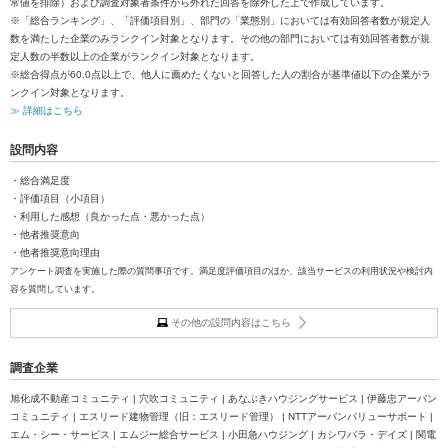
常値を排除）および調査対象者条件から外れた回答を除外した上で作成しています。
※「総合ランキング」、「評価項目別」、部門の「業態別」においては有効回答者数が規定人
数を満たした企業のみランクイン対象となります。その他の部門においては有効回答者数が規
定人数の半数以上の企業がランクイン対象となります。
※総合得点が60.0点以上で、他人に薦めたくないと回答した人の割合が基準値以下の企業がラ
ンクイン対象となります。
≫ 詳細はこちら
設問内容
・総合満足度
・評価項目（小項目）
・利用した感想（良かった点・悪かった点）
・他者推奨意向
・他者推奨意向理由
アンケート調査を実施した際の質問事項です。満足度評価項目のほか、該当サービスの利用状況や検討内
容を質問しています。
その他の設問内容はこちら
調査企業
旭化成不動産コミュニティ | 穴吹コミュニティ | あなぶきハウジングサービス | 伊藤忠アーバン
コミュニティ | エスリード建物管理（旧：エスリード管理） | NTTアーバンバリューサポート |
エム・シー・サービス | エムジー総合サービス | 小田急ハウジング | カシワバラ・デイズ | 関電