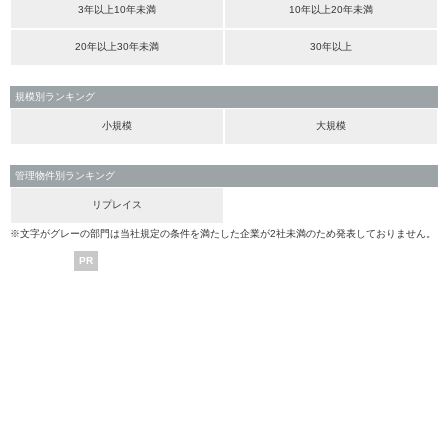
3年以上10年未満
10年以上20年未満
20年以上30年未満
30年以上
規模別ランキング
小規模
大規模
管理物件別ランキング
リプレイス
※文字がグレーの部門は当社規定の条件を満たした企業が2社未満のため発表しておりません。
PR