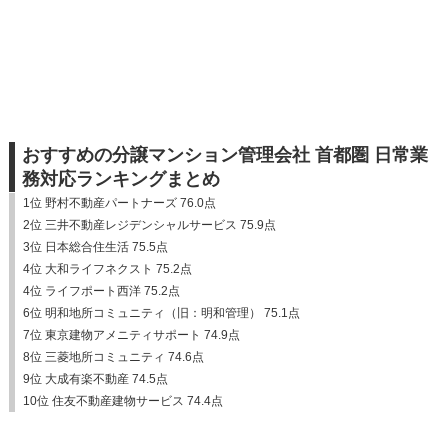
おすすめの分譲マンション管理会社 首都圏 日常業
務対応ランキングまとめ
1位 野村不動産パートナーズ 76.0点
2位 三井不動産レジデンシャルサービス 75.9点
3位 日本総合住生活 75.5点
4位 大和ライフネクスト 75.2点
4位 ライフポート西洋 75.2点
6位 明和地所コミュニティ（旧：明和管理） 75.1点
7位 東京建物アメニティサポート 74.9点
8位 三菱地所コミュニティ 74.6点
9位 大成有楽不動産 74.5点
10位 住友不動産建物サービス 74.4点