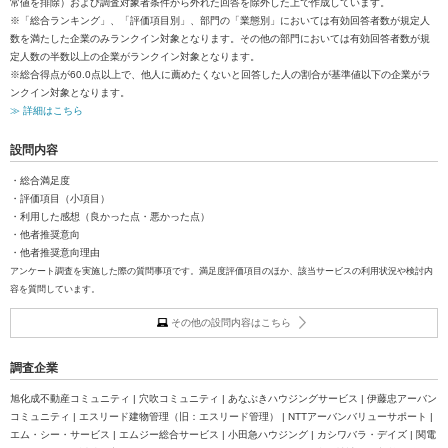
常値を排除）および調査対象者条件から外れた回答を除外した上で作成しています。
※「総合ランキング」、「評価項目別」、部門の「業態別」においては有効回答者数が規定人
数を満たした企業のみランクイン対象となります。その他の部門においては有効回答者数が規
定人数の半数以上の企業がランクイン対象となります。
※総合得点が60.0点以上で、他人に薦めたくないと回答した人の割合が基準値以下の企業がラ
ンクイン対象となります。
≫ 詳細はこちら
設問内容
・総合満足度
・評価項目（小項目）
・利用した感想（良かった点・悪かった点）
・他者推奨意向
・他者推奨意向理由
アンケート調査を実施した際の質問事項です。満足度評価項目のほか、該当サービスの利用状況や検討内
容を質問しています。
その他の設問内容はこちら
調査企業
旭化成不動産コミュニティ | 穴吹コミュニティ | あなぶきハウジングサービス | 伊藤忠アーバン
コミュニティ | エスリード建物管理（旧：エスリード管理） | NTTアーバンバリューサポート |
エム・シー・サービス | エムジー総合サービス | 小田急ハウジング | カシワバラ・デイズ | 関電