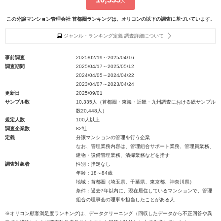
人
この分譲マンション管理会社 首都圏ランキングは、オリコンの以下の調査に基づいています。
ジャンル・ランキング定義 調査詳細について
事前調査
2025/02/19～2025/04/16
調査期間
2025/04/17～2025/05/12
2024/04/05～2024/04/22
2023/04/07～2023/04/24
更新日
2025/09/01
サンプル数
10,335人（首都圏・東海・近畿・九州調査における総サンプル
数20,448人）
規定人数
100人以上
調査企業数
82社
定義
分譲マンションの管理を行う企業
なお、管理業務内容は、管理組合サポート業務、管理員業務、
建物・設備管理業務、清掃業務などを指す
調査対象者
性別：指定なし
年齢：18～84歳
地域：首都圏（埼玉県、千葉県、東京都、神奈川県）
条件：過去7年以内に、現在居住しているマンションで、管理
組合の理事会の理事を担当したことがある人
※オリコン顧客満足度ランキングは、データクリーニング（回収したデータから不正回答や異