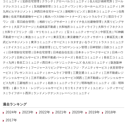
コミュニティ | 近鉄住宅管理 | クラシテ | グローバルコミュニティ | 合人社計画研究所 | ゴール
ドクレスコミュニティ | 互光建物管理 | コミュニティワン | サンヨーホームズコミュニティ | JR
九州ビルマネジメント | JR西日本住宅サービス | 新昭和リビンズ | 新日本コミュニティー | 住商
建物 | 住友不動産建物サービス | 積水ハウスGMパートナーズ | セントラルライフ | 双日ライフ
ワン（旧：双日総合管理） | 相鉄リビングサポート | ダイイチ合人社建物管理 | 大英リビングサ
ポート | 大京アステージ | 大成有楽不動産 | 大和地所コミュニティライフ | 大和ライフネクスト
| 大和ライフリンク（旧：マリモコミュニティ） | 宝コミュニティサービス | 中部互光 | TC神鋼
不動産サービス | 東急コミュニティー | 東京互光 | 東京建物アメニティサポート | 東福互光 | 東
武ビルマネジメント | 東洋コミュニティサービス | トヨタすまいるライフ | トラストコミュニテ
ィ | ナイスコミュニティー | 浪速管理 | にしてつのマンション管理 | 日神管財 | 日鉄コミュニテ
ィ | 日本管財住宅管理 | 日本住宅管理 | 日本総合住生活 | 日本ネットワークサービス | 日本ハウ
ズイング | 日本ビルサービス | 野村不動産パートナーズ | 長谷工コミュニティ | 長谷工コミュニ
ティ九州 | 長谷工コミュニティ西日本 | パナソニックホームズ 合人社コミュニティ | 阪急阪神
ハウジングサポート | フージャースリビングサービス | フジ・アメニティサービス | 伏見管理サ
ービス | プレサンスコミュニティ | ホームライフ管理 | 三重交通コミュニティ | 三井不動産レジ
デンシャルサービス | 三井不動産レジデンシャルサービス関西 | 三井不動産レジデンシャルサー
ビス九州 | 三菱地所コミュニティ | 名鉄コミュニティライフ | 明和地所コミュニティ（旧：明和
管理） | 森トラスト・レジデンシャルサービス | モリモトクオリティ | ユニオン・シティサービ
ス | ライフポート西洋 | ランドメンテナンス | レーベンコミュニティ
過去ランキング
2024年
2023年
2022年
2021年
2020年
2019年
2018年
2017年