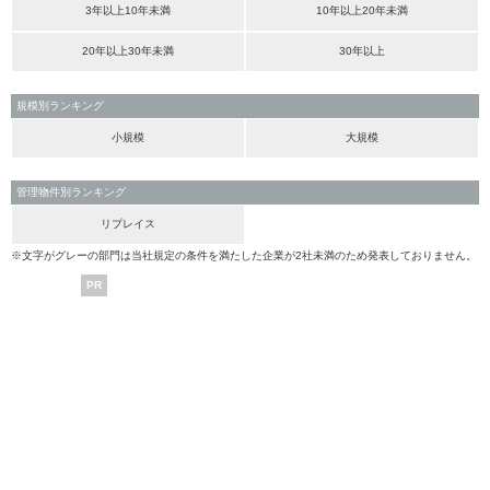
3年以上10年未満
10年以上20年未満
20年以上30年未満
30年以上
規模別ランキング
小規模
大規模
管理物件別ランキング
リプレイス
※文字がグレーの部門は当社規定の条件を満たした企業が2社未満のため発表しておりません。
PR