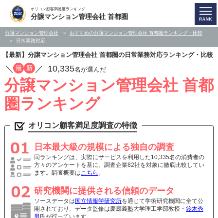
オリコン顧客満足度ランキング
分譲マンション管理会社 首都圏
分譲マンション管理会社
おすすめの分譲マンション管理会社 首都圏ランキング・比較
日常業務対応
【最新】分譲マンション管理会社 首都圏の日常業務対応ランキング・比較
／
／
10,335
最
新
名が選んだ
分譲マンション管理会社 首都
圏ランキング
オリコン顧客満足度調査の特徴
日本最大級の規模による独自の調査
同ランキングは、実際にサービスを利用した10,335名の消費者の
方々のアンケートを基に、調査企業82社を対象に徹底比較してい
ます。調査概要は
こちら
。
研究機関に提供される信頼のデータ
ソースデータは
国立情報学研究所
を通じて学術研究機関に全て公
開されており、データ監修は慶應義塾大学理工学部教授・
鈴木秀
男
氏が行っています。