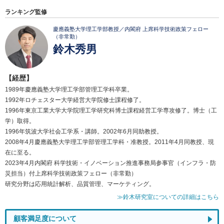
ランキング監修
慶應義塾大学理工学部教授／内閣府 上席科学技術政策フェロー
（非常勤）
鈴木秀男
【経歴】
1989年慶應義塾大学理工学部管理工学科卒業。
1992年ロチェスター大学経営大学院修士課程修了。
1996年東京工業大学大学院理工学研究科博士課程経営工学専攻修了。博士（工
学）取得。
1996年筑波大学社会工学系・講師。2002年6月同助教授。
2008年4月慶應義塾大学理工学部管理工学科・准教授。2011年4月同教授、現
在に至る。
2023年4月内閣府 科学技術・イノベーション推進事務局参事官（インフラ・防
災担当）付上席科学技術政策フェロー（非常勤）
研究分野は応用統計解析、品質管理、マーケティング。
≫鈴木研究室についての詳細はこちら
顧客満足度について