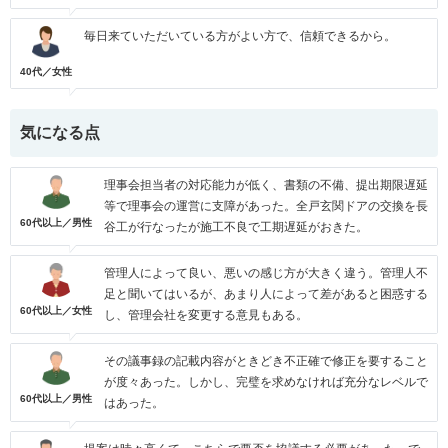
毎日来ていただいている方がよい方で、信頼できるから。
40代／女性
気になる点
理事会担当者の対応能力が低く、書類の不備、提出期限遅延
等で理事会の運営に支障があった。全戸玄関ドアの交換を長
60代以上／男性
谷工が行なったが施工不良で工期遅延がおきた。
管理人によって良い、悪いの感じ方が大きく違う。管理人不
足と聞いてはいるが、あまり人によって差があると困惑する
60代以上／女性
し、管理会社を変更する意見もある。
その議事録の記載内容がときどき不正確で修正を要すること
が度々あった。しかし、完璧を求めなければ充分なレベルで
60代以上／男性
はあった。