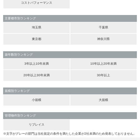
コストパフォーマンス
主要都市別ランキング
埼玉県
千葉県
東京都
神奈川県
築年数別ランキング
3年以上10年未満
10年以上20年未満
20年以上30年未満
30年以上
規模別ランキング
小規模
大規模
管理物件別ランキング
リプレイス
※文字がグレーの部門は当社規定の条件を満たした企業が2社未満のため発表しておりません。