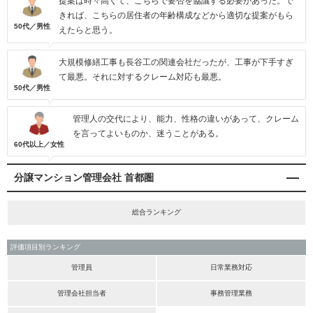
提案は時々高くて、こちらで要否を協議する必要があった。で
きれば、こちらの居住者の年齢構成などから適切な提案がもら
50代／男性
えたらと思う。
大規模修繕工事も長谷工の関連会社だったが、工事が下手すぎ
て最悪。それに対するクレーム対応も最悪。
50代／男性
管理人の交代により、能力、性格の違いがあって、クレーム
を言ってよいものか、迷うことがある。
60代以上／女性
分譲マンション管理会社 首都圏
総合ランキング
評価項目別ランキング
管理員
日常業務対応
管理会社担当者
事務管理業務