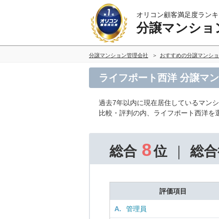
オリコン顧客満足度ランキ
分譲マンショ
分譲マンション管理会社
おすすめの分譲マンショ
ライフポート西洋 分譲マ
過去7年以内に現在居住しているマン
比較・評判の内、ライフポート西洋を
8
総合
位
総合
評価項目
A.
管理員