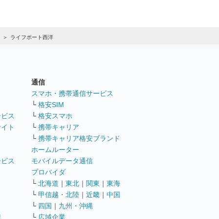
ライフポート西洋
通信
ト
スマホ・携帯通信サービス
└
格安SIM
ービス
└
格安スマホ
サイト
└
携帯キャリア
└
携帯キャリア格安ブランド
ホームルーター
ービス
モバイルデータ通信
ト
プロバイダ
└
北海道
｜
東北
｜
関東
｜
東海
└
甲信越・北陸
｜
近畿
｜
中国
└
四国
｜
九州・沖縄
職
└
広域企業