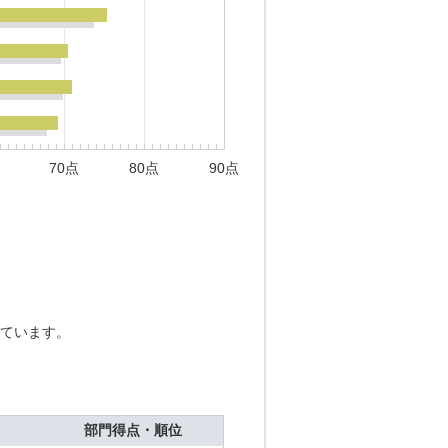
70点
80点
90点
ています。
部門得点・順位