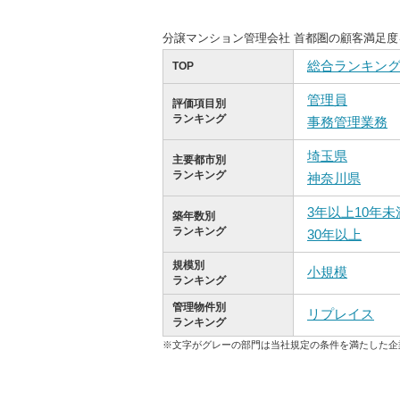
分譲マンション管理会社 首都圏の顧客満足
総合ランキン
TOP
管理員
評価項目別
ランキング
事務管理業務
埼玉県
主要都市別
ランキング
神奈川県
3年以上10年未
築年数別
ランキング
30年以上
規模別
小規模
ランキング
管理物件別
リプレイス
ランキング
※文字がグレーの部門は当社規定の条件を満たした企