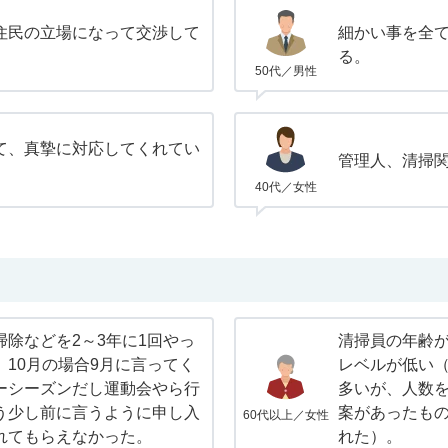
住民の立場になって交渉して
細かい事を全
る。
50代／男性
て、真摯に対応してくれてい
管理人、清掃
40代／女性
除などを2～3年に1回やっ
清掃員の年齢
10月の場合9月に言ってく
レベルが低い
ーシーズンだし運動会やら行
多いが、人数
う少し前に言うように申し入
案があったも
60代以上／女性
れてもらえなかった。
れた）。