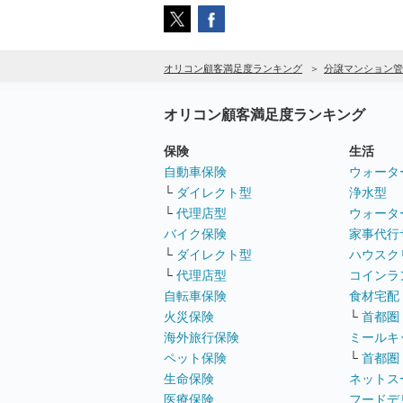
オリコン顧客満足度ランキング
分譲マンション管
オリコン顧客満足度ランキング
保険
生活
自動車保険
ウォータ
└
ダイレクト型
浄水型
└
代理店型
ウォータ
バイク保険
家事代行
└
ダイレクト型
ハウスク
└
代理店型
コインラ
自転車保険
食材宅配
火災保険
└
首都圏
海外旅行保険
ミールキ
ペット保険
└
首都圏
生命保険
ネットス
医療保険
フードデ