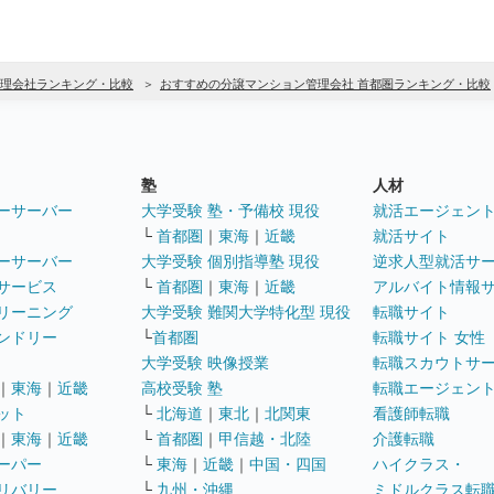
理会社ランキング・比較
おすすめの分譲マンション管理会社 首都圏ランキング・比較
塾
人材
ーサーバー
大学受験 塾・予備校 現役
就活エージェン
└
首都圏
｜
東海
｜
近畿
就活サイト
ーサーバー
大学受験 個別指導塾 現役
逆求人型就活サ
サービス
└
首都圏
｜
東海
｜
近畿
アルバイト情報
リーニング
大学受験 難関大学特化型 現役
転職サイト
ンドリー
└
首都圏
転職サイト 女性
大学受験 映像授業
転職スカウトサ
｜
東海
｜
近畿
高校受験 塾
転職エージェン
ット
└
北海道
｜
東北
｜
北関東
看護師転職
｜
東海
｜
近畿
└
首都圏
｜
甲信越・北陸
介護転職
ーパー
└
東海
｜
近畿
｜
中国・四国
ハイクラス・
リバリー
└
九州・沖縄
ミドルクラス転