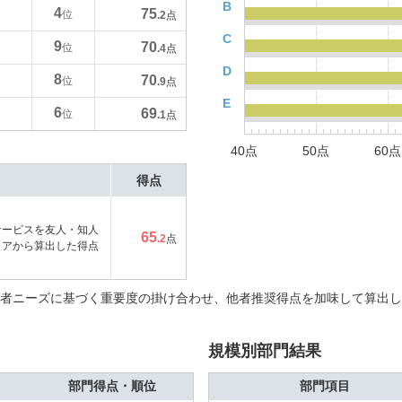
B
4
75
位
.2
点
C
9
70
位
.4
点
D
8
70
位
.9
点
E
6
69
位
.1
点
40点
50点
60点
得点
サービスを友人・知人
65
.2
点
コアから算出した得点
者ニーズに基づく重要度の掛け合わせ、他者推奨得点を加味して算出し
規模別部門結果
部門得点・順位
部門項目