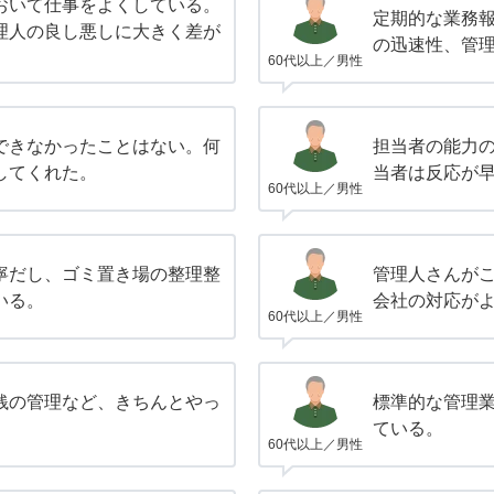
おいて仕事をよくしている。
定期的な業務
理人の良し悪しに大きく差が
の迅速性、管
60代以上／男性
できなかったことはない。何
担当者の能力
してくれた。
当者は反応が
60代以上／男性
寧だし、ゴミ置き場の整理整
管理人さんが
いる。
会社の対応が
60代以上／男性
銭の管理など、きちんとやっ
標準的な管理
ている。
60代以上／男性