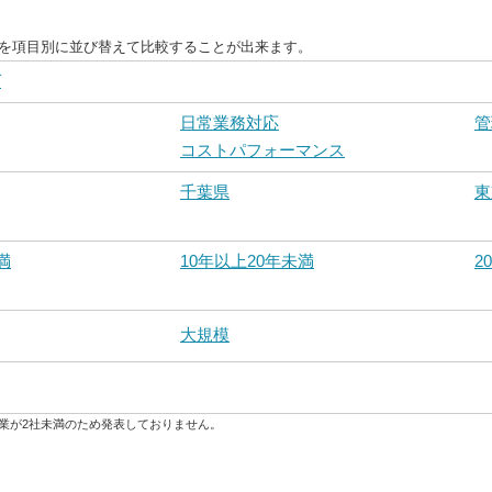
度を項目別に並び替えて比較することが出来ます。
グ
日常業務対応
管
コストパフォーマンス
千葉県
東
満
10年以上20年未満
2
大規模
業が2社未満のため発表しておりません。