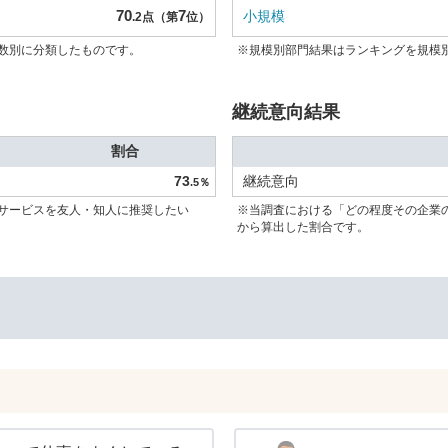
70
7
小規模
.2点（第
位）
数別に分類したものです。
※規模別部門結果はランキングを規模
継続意向結果
割合
73
継続意向
.5％
サービスを友人・知人に推奨したい
※当調査における「どの程度その企業
から算出した割合です。