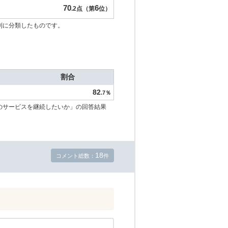
70
6
.2点（第
位）
別に分類したものです。
割合
82
.7％
のサービスを継続したいか」の回答結果
18
コメント総数：
件