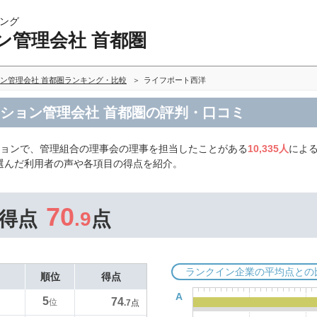
ング
ン管理会社 首都圏
ン管理会社 首都圏ランキング・比較
ライフポート西洋
ンション管理会社 首都圏の評判・口コミ
ションで、管理組合の理事会の理事を担当したことがある
10,335人
によ
選んだ利用者の声や各項目の得点を紹介。
70
得点
.9
点
ランクイン企業の平均点との
順位
得点
A
5
74
位
.7
点