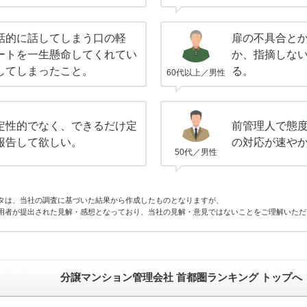
話的に話してしまう口の軽
扉の不具合と
ートを一生懸命してくれてい
か、指摘しな
してしまったこと。
る。
60代以上／男性
定性的でなく、できるだけ定
前管理人で態
報告して欲しい。
の対応が速や
50代／男性
タは、当社の調査に基づいた結果から作成したものとなりますが、
用者が提出された見解・感想となっており、当社の見解・意見ではないことをご理解いただ
分譲マンション管理会社 首都圏ランキング トップへ