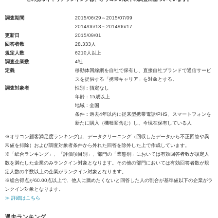
調査期間
2015/06/29～2015/07/09
2014/06/13～2014/06/17
更新日
2015/09/01
回答者数
28,333人
規定人数
6210人以上
調査企業数
4社
定義
移動体回線網を自社で保有し、直接自社ブランドで通信サービ
スを提供する「携帯キャリア」を対象とする。
調査対象者
性別：指定なし
年齢：15歳以上
地域：全国
条件：過去4年以内に従来型携帯電話/PHS、スマートフォンを
新たに購入（機種変含む）し、今現在保有している人
※オリコン顧客満足度ランキングは、データクリーニング（回収したデータから不正回答や異
常値を排除）および調査対象者条件から外れた回答を除外した上で作成しています。
※「総合ランキング」、「評価項目別」、部門の「業態別」においては有効回答者数が規定人
数を満たした企業のみランクイン対象となります。その他の部門においては有効回答者数が規
定人数の半数以上の企業がランクイン対象となります。
※総合得点が60.00点以上で、他人に薦めたくないと回答した人の割合が基準値以下の企業がラ
ンクイン対象となります。
≫ 詳細はこちら
過去ランキング