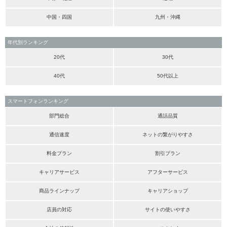
中国・四国
九州・沖縄
年代別ランキング
20代
30代
40代
50代以上
スマートフォンランキング
部門総合
通話品質
通信速度
ネットの繋がりやすさ
料金プラン
割引プラン
キャリアサービス
アフターサービス
商品ラインナップ
キャリアショップ
店員の対応
サイトの使いやすさ