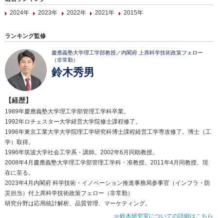
2024年
2023年
2022年
2021年
2015年
ランキング監修
慶應義塾大学理工学部教授／内閣府 上席科学技術政策フェロー
（非常勤）
鈴木秀男
【経歴】
1989年慶應義塾大学理工学部管理工学科卒業。
1992年ロチェスター大学経営大学院修士課程修了。
1996年東京工業大学大学院理工学研究科博士課程経営工学専攻修了。博士（工
学）取得。
1996年筑波大学社会工学系・講師。2002年6月同助教授。
2008年4月慶應義塾大学理工学部管理工学科・准教授。2011年4月同教授、現
在に至る。
2023年4月内閣府 科学技術・イノベーション推進事務局参事官（インフラ・防
災担当）付上席科学技術政策フェロー（非常勤）
研究分野は応用統計解析、品質管理、マーケティング。
≫鈴木研究室についての詳細はこちら