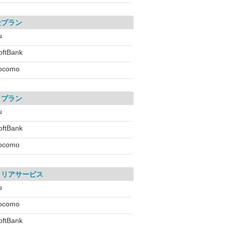
金プラン
u
oftBank
ocomo
引プラン
u
oftBank
ocomo
ャリアサービス
u
ocomo
oftBank