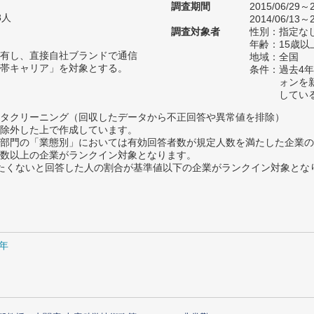
調査期間
2015/06/29～2
3人
2014/06/13～2
調査対象者
性別：指定な
年齢：15歳以
有し、直接自社ブランドで通信
地域：全国
帯キャリア」を対象とする。
条件：過去4年
ォンを
してい
タクリーニング（回収したデータから不正回答や異常値を排除）
除外した上で作成しています。
部門の「業態別」においては有効回答者数が規定人数を満たした企業の
数以上の企業がランクイン対象となります。
薦めたくないと回答した人の割合が基準値以下の企業がランクイン対象とな
5年