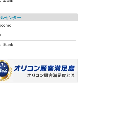
oftBank
ールセンター
ocomo
u
oftBank