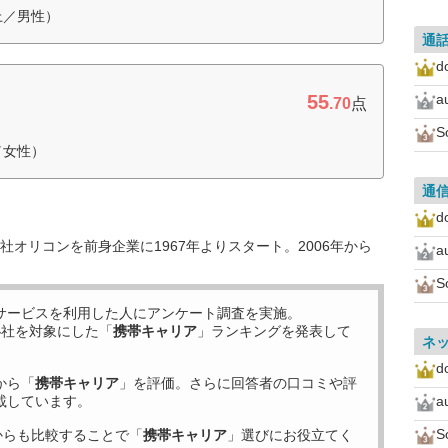
上／男性）
通
d
55
a
.70
点
S
／女性）
通
d
オリコンを前身企業に1967年よりスタート。2006年から
a
S
サービスを利用した
人にアンケート調査を実施。
4
社を対象にした「
携帯キャリア
」ランキングを発表して
ネ
d
から「
携帯キャリア
」を評価。さらに回答者の口コミや評
載しています。
a
S
からも比較することで「
携帯キャリア
」選びにお役立てく