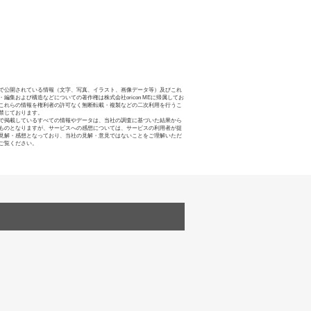
で公開されている情報（文字、写真、イラスト、画像データ等）及びこれ
・編集および構造などについての著作権は株式会社oricon MEに帰属してお
これらの情報を権利者の許可なく無断転載・複製などの二次利用を行うこ
禁じております。
で掲載しているすべての情報やデータは、当社の調査に基づいた結果から
ものとなりますが、サービスへの感想については、サービスの利用者が提
見解・感想となっており、当社の見解・意見ではないことをご理解いただ
ご覧ください。