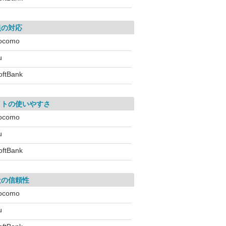
員の対応
ocomo
u
oftBank
イトの使いやすさ
ocomo
u
oftBank
社の信頼性
ocomo
u