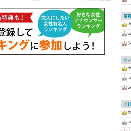
店
d
a
S
サ
d
a
S
会
d
a