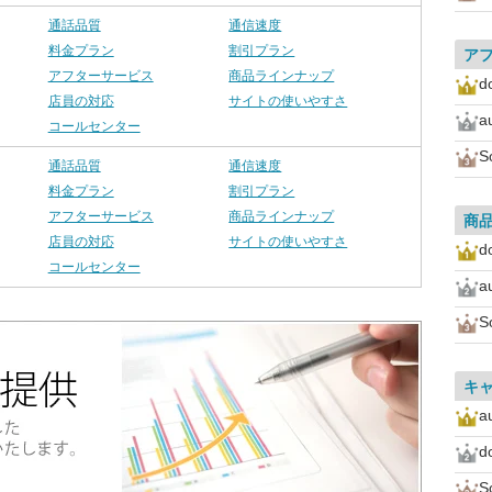
通話品質
通信速度
料金プラン
割引プラン
ア
アフターサービス
商品ラインナップ
d
店員の対応
サイトの使いやすさ
a
コールセンター
S
通話品質
通信速度
料金プラン
割引プラン
アフターサービス
商品ラインナップ
商
店員の対応
サイトの使いやすさ
d
コールセンター
a
S
キ
a
d
S