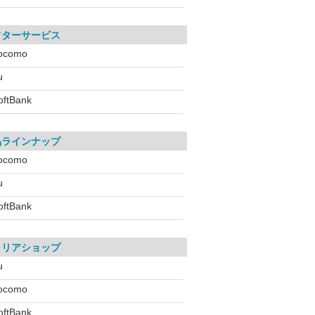
フターサービス
ocomo
u
oftBank
品ラインナップ
ocomo
u
oftBank
ャリアショップ
u
ocomo
oftBank