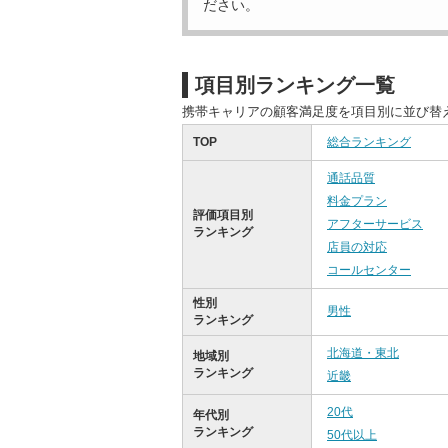
ださい。
項目別ランキング一覧
携帯キャリアの顧客満足度を項目別に並び替
TOP
総合ランキング
通話品質
料金プラン
評価項目別
アフターサービス
ランキング
店員の対応
コールセンター
性別
男性
ランキング
北海道・東北
地域別
ランキング
近畿
20代
年代別
ランキング
50代以上