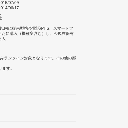
015/07/09
014/06/17
し
上
以内に従来型携帯電話/PHS、スマートフ
新たに購入（機種変含む）し、今現在保有
る人
みランクイン対象となります。その他の部
ります。