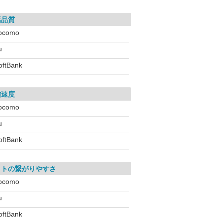
話品質
ocomo
u
oftBank
信速度
ocomo
u
oftBank
ットの繋がりやすさ
ocomo
u
oftBank