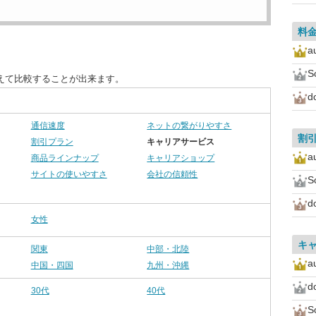
料
a
S
えて比較することが出来ます。
d
通信速度
ネットの繋がりやすさ
割
割引プラン
キャリアサービス
a
商品ラインナップ
キャリアショップ
サイトの使いやすさ
会社の信頼性
S
d
女性
キ
関東
中部・北陸
a
中国・四国
九州・沖縄
d
30代
40代
S