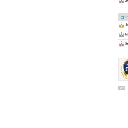
S
コ
d
a
S
PR