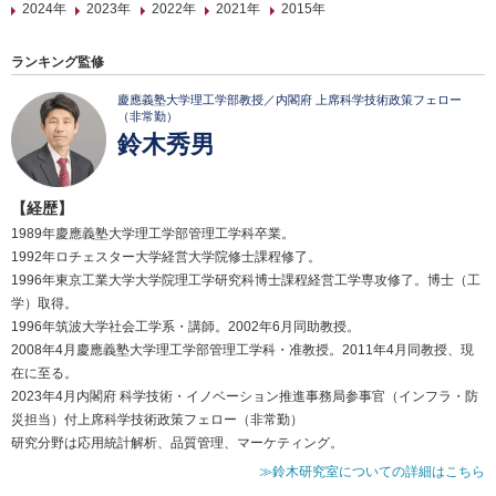
2024年
2023年
2022年
2021年
2015年
ランキング監修
慶應義塾大学理工学部教授／内閣府 上席科学技術政策フェロー
（非常勤）
鈴木秀男
【経歴】
1989年慶應義塾大学理工学部管理工学科卒業。
1992年ロチェスター大学経営大学院修士課程修了。
1996年東京工業大学大学院理工学研究科博士課程経営工学専攻修了。博士（工
学）取得。
1996年筑波大学社会工学系・講師。2002年6月同助教授。
2008年4月慶應義塾大学理工学部管理工学科・准教授。2011年4月同教授、現
在に至る。
2023年4月内閣府 科学技術・イノベーション推進事務局参事官（インフラ・防
災担当）付上席科学技術政策フェロー（非常勤）
研究分野は応用統計解析、品質管理、マーケティング。
≫鈴木研究室についての詳細はこちら