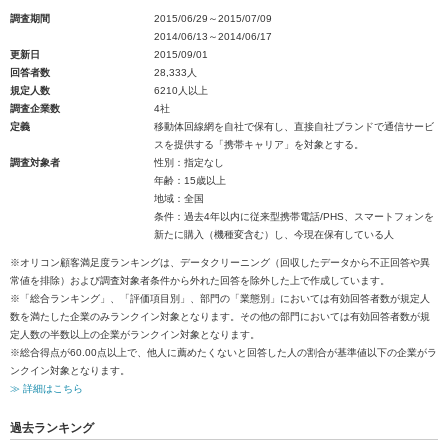
調査期間
2015/06/29～2015/07/09
2014/06/13～2014/06/17
更新日
2015/09/01
回答者数
28,333人
規定人数
6210人以上
調査企業数
4社
定義
移動体回線網を自社で保有し、直接自社ブランドで通信サービ
スを提供する「携帯キャリア」を対象とする。
調査対象者
性別：指定なし
年齢：15歳以上
地域：全国
条件：過去4年以内に従来型携帯電話/PHS、スマートフォンを
新たに購入（機種変含む）し、今現在保有している人
※オリコン顧客満足度ランキングは、データクリーニング（回収したデータから不正回答や異
常値を排除）および調査対象者条件から外れた回答を除外した上で作成しています。
※「総合ランキング」、「評価項目別」、部門の「業態別」においては有効回答者数が規定人
数を満たした企業のみランクイン対象となります。その他の部門においては有効回答者数が規
定人数の半数以上の企業がランクイン対象となります。
※総合得点が60.00点以上で、他人に薦めたくないと回答した人の割合が基準値以下の企業がラ
ンクイン対象となります。
≫ 詳細はこちら
過去ランキング