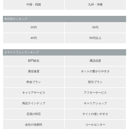
中国・四国
九州・沖縄
年代別ランキング
20代
30代
40代
50代以上
スマートフォンランキング
部門総合
通話品質
通信速度
ネットの繋がりやすさ
料金プラン
割引プラン
キャリアサービス
アフターサービス
商品ラインナップ
キャリアショップ
店員の対応
サイトの使いやすさ
会社の信頼性
コールセンター