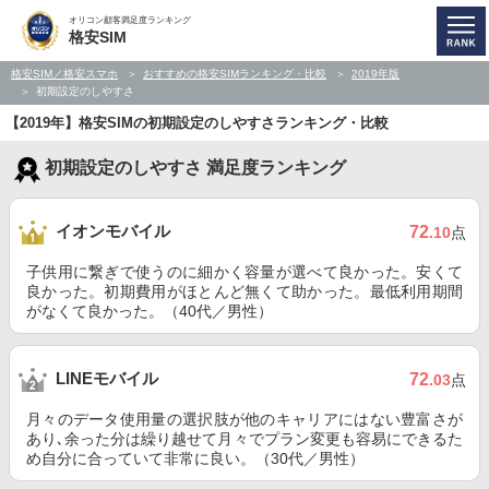
オリコン顧客満足度ランキング
格安SIM
格安SIM／格安スマホ
おすすめの格安SIMランキング・比較
2019年版
初期設定のしやすさ
【2019年】格安SIMの初期設定のしやすさランキング・比較
初期設定のしやすさ 満足度ランキング
イオンモバイル
72
.10
点
子供用に繋ぎで使うのに細かく容量が選べて良かった。安くて
良かった。初期費用がほとんど無くて助かった。最低利用期間
がなくて良かった。（40代／男性）
LINEモバイル
72
.03
点
月々のデータ使用量の選択肢が他のキャリアにはない豊富さが
あり､余った分は繰り越せて月々でプラン変更も容易にできるた
め自分に合っていて非常に良い。（30代／男性）