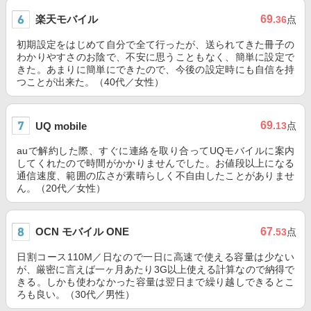
楽天モバイル
69
.36
点
初期設定をはじめて自分で全て行ったが、送られてきた冊子の
わかりやすさのお陰で、不安に思うこともなく、簡単に設定で
きた。あまりに簡単にできたので、今後の設定時にも自信を持
つことが出来た。（40代／女性）
69
UQ mobile
.13
点
auで解約した際、すぐに連絡を取り合ってUQモバイルに案内
してくれたので時間がかかりませんでした。お値段以上になる
通信速度、範囲の広さが素晴らしく不自由したことがありませ
ん。（20代／女性）
OCN モバイル ONE
67
.53
点
日割コース110M／日なので一日に高速で使える容量は少ない
が、厳密に言えば一ヶ月あたり3G以上使える計算なので納得で
きる。しかも使わなかった容量は翌日まで繰り越しできるとこ
ろも良い。（30代／男性）