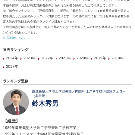
常値を排除）および調査対象者条件から外れた回答を除外した上で作成しています。
※「総合ランキング」、「評価項目別」、部門の「業態別」においては有効回答者数が規定人
数を満たした企業のみランクイン対象となります。その他の部門においては有効回答者数が規
定人数の半数以上の企業がランクイン対象となります。
※総合得点が60.00点以上で、他人に薦めたくないと回答した人の割合が基準値以下の企業がラ
ンクイン対象となります。
≫ 詳細はこちら
過去ランキング
2024年
2023年
2022年
2021年
2020年
2019年
2018年
2017年
ランキング監修
慶應義塾大学理工学部教授／内閣府 上席科学技術政策フェロー
（非常勤）
鈴木秀男
【経歴】
1989年慶應義塾大学理工学部管理工学科卒業。
1992年ロチェスター大学経営大学院修士課程修了。