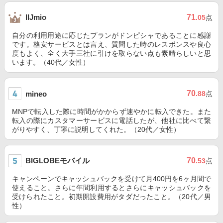
71
IIJmio
.05
点
自分の利用用途に応じたプランがドンピシャであることに感謝
です。格安サービスとは言え、質問した時のレスポンスや良心
度もよく、全く大手三社に引けを取らない点も素晴らしいと思
います。（40代／女性）
70
mineo
.88
点
MNPで転入した際に時間がかからず速やかに転入できた。また
転入の際にカスタマーサービスに電話したが、他社に比べて繋
がりやすく、丁寧に説明してくれた。（20代／女性）
BIGLOBEモバイル
70
.53
点
キャンペーンでキャッシュバックを受けて月400円を6ヶ月間で
使えること。さらに年間利用するとさらにキャッシュバックを
受けられたこと。初期開設費用がタダだったこと。（20代／男
性）