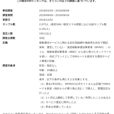
この格安SIMランキングは、オリコンの以下の調査に基づいています。
事前調査
2019/03/28～2019/08/08
調査期間
2019/08/09～2019/09/19
更新日
2019/12/02
サンプル数
2,075人（格安SIM／格安スマホ調査における総サンプル数
4,191人）
規定人数
100人以上
調査企業数
30社
定義
移動通信サービスに関わる自社回線網や無線局を自社で開設、
保有、運営していない「仮想移動体通信事業者（MVNO）」の
うち、移動体通信事業者（MNO）から借り受けたネットワーク
を使い、自社ブランドとしてSIMカードを提供する通信サービ
ス事業が対象。
調査対象者
性別：指定なし
年齢：18歳以上
地域：全国
条件：以下の条件を満たす人を対象とする。
（1）過去1年以内に、MVNOの公式サイトまたは店舗でSIMカ
ードを新規（他社からの乗り換え含む）で購入し、開通設定を
行った人
（2）1ヶ月以上継続して利用している／利用したことがある人
（3）サービス選定に関与した人
（4）料金を把握している人
※オリコン顧客満足度ランキングは、データクリーニング（回収したデータから不正回答や異