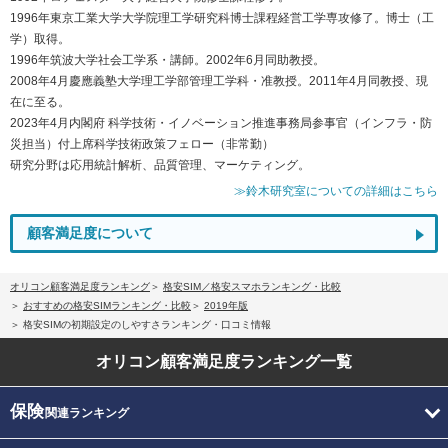
1996年東京工業大学大学院理工学研究科博士課程経営工学専攻修了。博士（工
学）取得。
1996年筑波大学社会工学系・講師。2002年6月同助教授。
2008年4月慶應義塾大学理工学部管理工学科・准教授。2011年4月同教授、現
在に至る。
2023年4月内閣府 科学技術・イノベーション推進事務局参事官（インフラ・防
災担当）付上席科学技術政策フェロー（非常勤）
研究分野は応用統計解析、品質管理、マーケティング。
≫鈴木研究室についての詳細はこちら
顧客満足度について
オリコン顧客満足度ランキング
格安SIM／格安スマホランキング・比較
おすすめの格安SIMランキング・比較
2019年版
格安SIMの初期設定のしやすさランキング・口コミ情報
オリコン顧客満足度
ランキング一覧
保険
関連ランキング