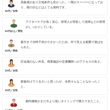
高級感があり立地条件も良かった。一階がスーパーになってお
り、雨の日などはとても便利です。
40代／女性
アフターケアが長く安心。管理人が常駐して清掃などの管理
がしっかりしている。
60代以上／男性
庭付きで当時子供が小さかったため、外で見える範囲で遊ばせ
られた。
50代／男性
圧迫感のない外見。商業施設や交通機関へのアクセスの良さ。
30代／女性
家族向けでうるさいと思ったが、全然そんなことなかったこ
と。
30代／女性
都内価格がまだ今より低いタイミングで購入できたこと。