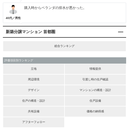
購入時からベランダの排水が悪かった。
40代／男性
新築分譲マンション 首都圏
総合ランキング
評価項目別ランキング
立地
情報提供
周辺環境
引渡し時の住戸確認
デザイン
マンションの構造・設計
住戸の構造・設計
住戸設備
共有設備
価格の納得感
アフターフォロー