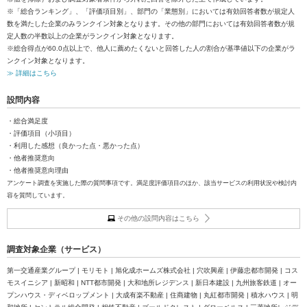
※「総合ランキング」、「評価項目別」、部門の「業態別」においては有効回答者数が規定人
数を満たした企業のみランクイン対象となります。その他の部門においては有効回答者数が規
定人数の半数以上の企業がランクイン対象となります。
※総合得点が60.0点以上で、他人に薦めたくないと回答した人の割合が基準値以下の企業がラ
ンクイン対象となります。
≫ 詳細はこちら
設問内容
・総合満足度
・評価項目（小項目）
・利用した感想（良かった点・悪かった点）
・他者推奨意向
・他者推奨意向理由
アンケート調査を実施した際の質問事項です。満足度評価項目のほか、該当サービスの利用状況や検討内
容を質問しています。
その他の設問内容はこちら
調査対象企業（サービス）
第一交通産業グループ | モリモト | 旭化成ホームズ株式会社 | 穴吹興産 | 伊藤忠都市開発 | コス
モスイニシア | 新昭和 | NTT都市開発 | 大和地所レジデンス | 新日本建設 | 九州旅客鉄道 | オー
プンハウス・ディベロップメント | 大成有楽不動産 | 住商建物 | 丸紅都市開発 | 積水ハウス | 明