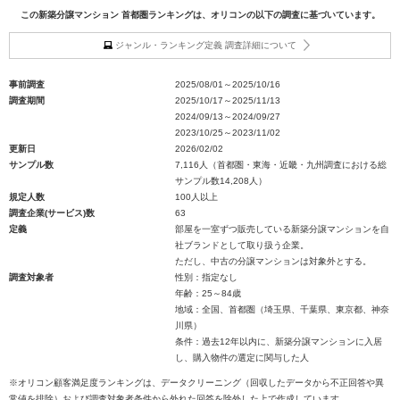
この新築分譲マンション 首都圏ランキングは、オリコンの以下の調査に基づいています。
ジャンル・ランキング定義 調査詳細について
事前調査
2025/08/01～2025/10/16
調査期間
2025/10/17～2025/11/13
2024/09/13～2024/09/27
2023/10/25～2023/11/02
更新日
2026/02/02
サンプル数
7,116人（首都圏・東海・近畿・九州調査における総
サンプル数14,208人）
規定人数
100人以上
調査企業(サービス)数
63
定義
部屋を一室ずつ販売している新築分譲マンションを自
社ブランドとして取り扱う企業。
ただし、中古の分譲マンションは対象外とする。
調査対象者
性別：指定なし
年齢：25～84歳
地域：全国、首都圏（埼玉県、千葉県、東京都、神奈
川県）
条件：過去12年以内に、新築分譲マンションに入居
し、購入物件の選定に関与した人
※オリコン顧客満足度ランキングは、データクリーニング（回収したデータから不正回答や異
常値を排除）および調査対象者条件から外れた回答を除外した上で作成しています。