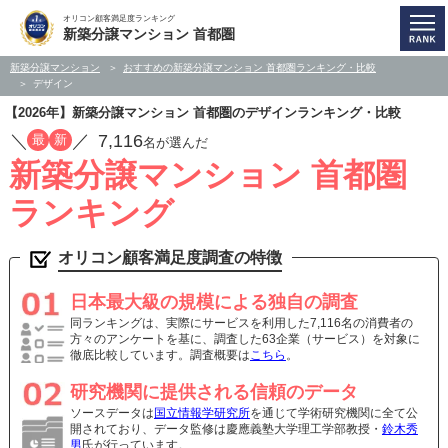
オリコン顧客満足度ランキング
新築分譲マンション 首都圏
新築分譲マンション
おすすめの新築分譲マンション 首都圏ランキング・比較
デザイン
【2026年】新築分譲マンション 首都圏のデザインランキング・比較
／
／
7,116
最
新
名が選んだ
新築分譲マンション 首都圏
ランキング
オリコン顧客満足度調査の特徴
日本最大級の規模による独自の調査
同ランキングは、実際にサービスを利用した7,116名の消費者の
方々のアンケートを基に、調査した63企業（サービス）を対象に
徹底比較しています。調査概要は
こちら
。
研究機関に提供される信頼のデータ
ソースデータは
国立情報学研究所
を通じて学術研究機関に全て公
開されており、データ監修は慶應義塾大学理工学部教授・
鈴木秀
男
氏が行っています。