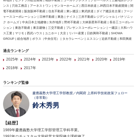
和地所 | セントラル総合開発 | 相鉄不動産 | ゴールドクレスト | グローベルス | 三菱地所レジデ
ンス | 穴吹工務店 | アーネストワン | サンヨーホームズ | 西日本鉄道 | JR西日本不動産開発 | 関
電不動産開発 | 阪急阪神不動産 | 住友不動産 | 東レ建設 | 東武鉄道 | ダイア建設名古屋 | フージ
ャースコーポレーション | 日神不動産 | 東急 | ナイス | 三井不動産レジデンシャル | パナソニッ
ク ホームズ | 中央日本土地建物 | 矢作地所 | 野村不動産 | 大林新星和不動産 | 長谷工コーポレー
ション | 東急不動産 | 東京建物 | 三交不動産 | プレサンスコーポレーション | 一建設 | 大和ハウ
ス工業 | マリモ | 西武ハウス | ユニホー | 大京 | リバー産業 | 日鉄興和不動産 | SHOWA
GROUP | 総合地所 | ポラス（中央住宅） | タカラレーベン | エスコン | 近鉄不動産 | 和田興産
過去ランキング
2025年
2024年
2023年
2022年
2021年
2020年
2019年
2018年
2017年
ランキング監修
慶應義塾大学理工学部教授／内閣府 上席科学技術政策フェロー
（非常勤）
鈴木秀男
【経歴】
1989年慶應義塾大学理工学部管理工学科卒業。
1992年ロチェスター大学経営大学院修士課程修了。