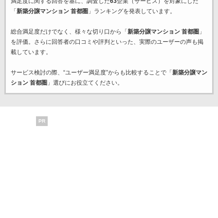
満足度に関する回答を基に、調査した
63
企業（サービス）を対象にした
「
新築分譲マンション 首都圏
」ランキングを発表しています。
総合満足度だけでなく、様々な切り口から「
新築分譲マンション 首都圏
」
を評価。さらに回答者の口コミや評判といった、実際のユーザーの声も掲
載しています。
サービス検討の際、“ユーザー満足度”からも比較することで「
新築分譲マン
ション 首都圏
」選びにお役立てください。
PR