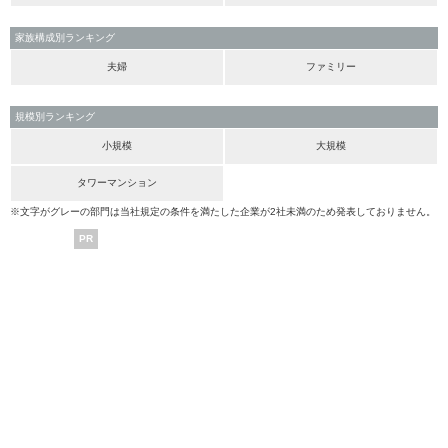
家族構成別ランキング
夫婦
ファミリー
規模別ランキング
小規模
大規模
タワーマンション
※文字がグレーの部門は当社規定の条件を満たした企業が2社未満のため発表しておりません。
PR