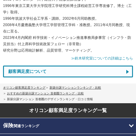
1996年東京工業大学大学院理工学研究科博士課程経営工学専攻修了。博士（工
学）取得。
1996年筑波大学社会工学系・講師。2002年6月同助教授。
2008年4月慶應義塾大学理工学部管理工学科・准教授。2011年4月同教授、現
在に至る。
2023年4月内閣府 科学技術・イノベーション推進事務局参事官（インフラ・防
災担当）付上席科学技術政策フェロー（非常勤）
研究分野は応用統計解析、品質管理、マーケティング。
≫鈴木研究室についての詳細はこちら
顧客満足度について
オリコン顧客満足度ランキング
新築分譲マンションランキング・比較
おすすめの新築分譲マンション 首都圏ランキング・比較
新築分譲マンション 首都圏のデザインランキング・口コミ情報
オリコン顧客満足度
ランキング一覧
保険
関連ランキング