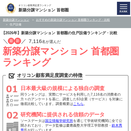
オリコン顧客満足度ランキング
新築分譲マンション 首都圏
新築分譲マンション
おすすめの新築分譲マンション 首都圏ランキング・比較
住戸設備
【2026年】新築分譲マンション 首都圏の住戸設備ランキング・比較
／
／
7,116
最
新
名が選んだ
新築分譲マンション 首都圏
ランキング
オリコン顧客満足度調査の特徴
日本最大級の規模による独自の調査
同ランキングは、実際にサービスを利用した7,116名の消費者の
方々のアンケートを基に、調査した63企業（サービス）を対象に
徹底比較しています。調査概要は
こちら
。
研究機関に提供される信頼のデータ
ソースデータは
国立情報学研究所
を通じて学術研究機関に全て公
開されており、データ監修は慶應義塾大学理工学部教授・
鈴木秀
男
氏が行っています。