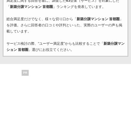
満足度に関する回答を基に、調査した
63
企業（サービス）を対象にした
「
新築分譲マンション 首都圏
」ランキングを発表しています。
総合満足度だけでなく、様々な切り口から「
新築分譲マンション 首都圏
」
を評価。さらに回答者の口コミや評判といった、実際のユーザーの声も掲
載しています。
サービス検討の際、“ユーザー満足度”からも比較することで「
新築分譲マン
ション 首都圏
」選びにお役立てください。
PR