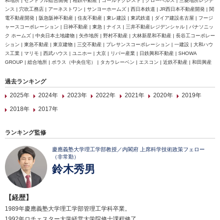
和地所 | セントラル総合開発 | 相鉄不動産 | ゴールドクレスト | グローベルス | 三菱地所レジデ
ンス | 穴吹工務店 | アーネストワン | サンヨーホームズ | 西日本鉄道 | JR西日本不動産開発 | 関
電不動産開発 | 阪急阪神不動産 | 住友不動産 | 東レ建設 | 東武鉄道 | ダイア建設名古屋 | フージ
ャースコーポレーション | 日神不動産 | 東急 | ナイス | 三井不動産レジデンシャル | パナソニッ
ク ホームズ | 中央日本土地建物 | 矢作地所 | 野村不動産 | 大林新星和不動産 | 長谷工コーポレー
ション | 東急不動産 | 東京建物 | 三交不動産 | プレサンスコーポレーション | 一建設 | 大和ハウ
ス工業 | マリモ | 西武ハウス | ユニホー | 大京 | リバー産業 | 日鉄興和不動産 | SHOWA
GROUP | 総合地所 | ポラス（中央住宅） | タカラレーベン | エスコン | 近鉄不動産 | 和田興産
過去ランキング
2025年
2024年
2023年
2022年
2021年
2020年
2019年
2018年
2017年
ランキング監修
慶應義塾大学理工学部教授／内閣府 上席科学技術政策フェロー
（非常勤）
鈴木秀男
【経歴】
1989年慶應義塾大学理工学部管理工学科卒業。
1992年ロチェスター大学経営大学院修士課程修了。