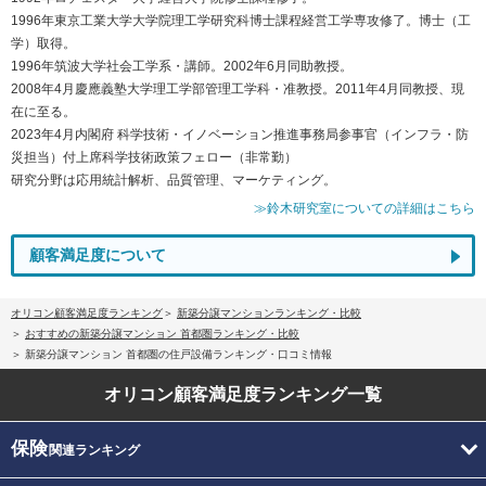
1996年東京工業大学大学院理工学研究科博士課程経営工学専攻修了。博士（工
学）取得。
1996年筑波大学社会工学系・講師。2002年6月同助教授。
2008年4月慶應義塾大学理工学部管理工学科・准教授。2011年4月同教授、現
在に至る。
2023年4月内閣府 科学技術・イノベーション推進事務局参事官（インフラ・防
災担当）付上席科学技術政策フェロー（非常勤）
研究分野は応用統計解析、品質管理、マーケティング。
≫鈴木研究室についての詳細はこちら
顧客満足度について
オリコン顧客満足度ランキング
新築分譲マンションランキング・比較
おすすめの新築分譲マンション 首都圏ランキング・比較
新築分譲マンション 首都圏の住戸設備ランキング・口コミ情報
オリコン顧客満足度
ランキング一覧
保険
関連ランキング