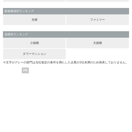
家族構成別ランキング
夫婦
ファミリー
規模別ランキング
小規模
大規模
タワーマンション
※文字がグレーの部門は当社規定の条件を満たした企業が2社未満のため発表しておりません。
PR