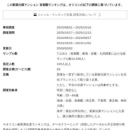
この新築分譲マンション 首都圏ランキングは、オリコンの以下の調査に基づいています。
ジャンル・ランキング定義 調査詳細について
事前調査
2025/08/01～2025/10/16
調査期間
2025/10/17～2025/11/13
2024/09/13～2024/09/27
2023/10/25～2023/11/02
更新日
2026/02/02
サンプル数
7,116人（首都圏・東海・近畿・九州調査における総
サンプル数14,208人）
規定人数
100人以上
調査企業(サービス)数
63
定義
部屋を一室ずつ販売している新築分譲マンションを自
社ブランドとして取り扱う企業。
ただし、中古の分譲マンションは対象外とする。
調査対象者
性別：指定なし
年齢：25～84歳
地域：全国、首都圏（埼玉県、千葉県、東京都、神奈
川県）
条件：過去12年以内に、新築分譲マンションに入居
し、購入物件の選定に関与した人
※オリコン顧客満足度ランキングは、データクリーニング（回収したデータから不正回答や異
常値を排除）および調査対象者条件から外れた回答を除外した上で作成しています。