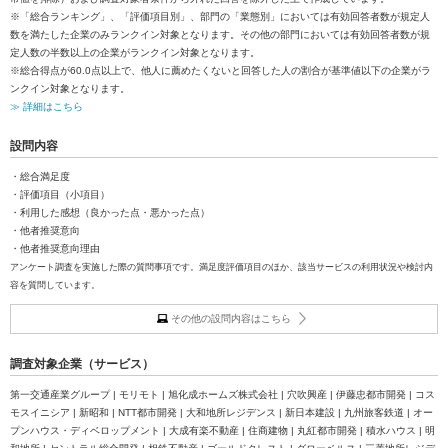
※「総合ランキング」、「評価項目別」、部門の「業態別」においては有効回答者数が規定人
数を満たした企業のみランクイン対象となります。その他の部門においては有効回答者数が規
定人数の半数以上の企業がランクイン対象となります。
※総合得点が60.0点以上で、他人に薦めたくないと回答した人の割合が基準値以下の企業がラ
ンクイン対象となります。
≫ 詳細はこちら
設問内容
・総合満足度
・評価項目（小項目）
・利用した感想（良かった点・悪かった点）
・他者推奨意向
・他者推奨意向理由
アンケート調査を実施した際の質問事項です。満足度評価項目のほか、該当サービスの利用状況や検討内
容を質問しています。
その他の設問内容はこちら
調査対象企業（サービス）
第一交通産業グループ | モリモト | 旭化成ホームズ株式会社 | 穴吹興産 | 伊藤忠都市開発 | コス
モスイニシア | 新昭和 | NTT都市開発 | 大和地所レジデンス | 新日本建設 | 九州旅客鉄道 | オー
プンハウス・ディベロップメント | 大成有楽不動産 | 住商建物 | 丸紅都市開発 | 積水ハウス | 明