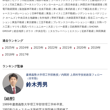
和地所 | セントラル総合開発 | 相鉄不動産 | ゴールドクレスト | グローベルス | 三菱地所レジデ
ンス | 穴吹工務店 | アーネストワン | サンヨーホームズ | 西日本鉄道 | JR西日本不動産開発 | 関
電不動産開発 | 阪急阪神不動産 | 住友不動産 | 東レ建設 | 東武鉄道 | ダイア建設名古屋 | フージ
ャースコーポレーション | 日神不動産 | 東急 | ナイス | 三井不動産レジデンシャル | パナソニッ
ク ホームズ | 中央日本土地建物 | 矢作地所 | 野村不動産 | 大林新星和不動産 | 長谷工コーポレー
ション | 東急不動産 | 東京建物 | 三交不動産 | プレサンスコーポレーション | 一建設 | 大和ハウ
ス工業 | マリモ | 西武ハウス | ユニホー | 大京 | リバー産業 | 日鉄興和不動産 | SHOWA
GROUP | 総合地所 | ポラス（中央住宅） | タカラレーベン | エスコン | 近鉄不動産 | 和田興産
過去ランキング
2025年
2024年
2023年
2022年
2021年
2020年
2019年
2018年
2017年
ランキング監修
慶應義塾大学理工学部教授／内閣府 上席科学技術政策フェロー
（非常勤）
鈴木秀男
【経歴】
1989年慶應義塾大学理工学部管理工学科卒業。
1992年ロチェスター大学経営大学院修士課程修了。