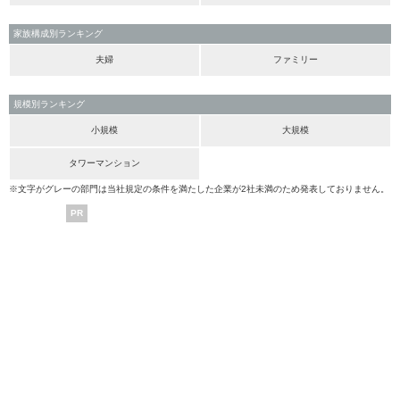
家族構成別ランキング
夫婦
ファミリー
規模別ランキング
小規模
大規模
タワーマンション
※文字がグレーの部門は当社規定の条件を満たした企業が2社未満のため発表しておりません。
PR