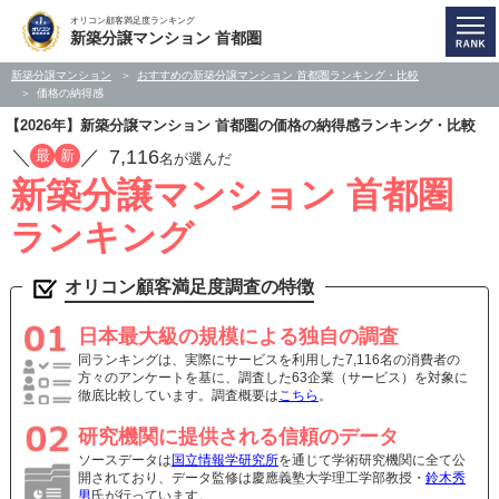
オリコン顧客満足度ランキング
新築分譲マンション 首都圏
新築分譲マンション
おすすめの新築分譲マンション 首都圏ランキング・比較
価格の納得感
【2026年】新築分譲マンション 首都圏の価格の納得感ランキング・比較
／
／
7,116
最
新
名が選んだ
新築分譲マンション 首都圏
ランキング
オリコン顧客満足度調査の特徴
日本最大級の規模による独自の調査
同ランキングは、実際にサービスを利用した7,116名の消費者の
方々のアンケートを基に、調査した63企業（サービス）を対象に
徹底比較しています。調査概要は
こちら
。
研究機関に提供される信頼のデータ
ソースデータは
国立情報学研究所
を通じて学術研究機関に全て公
開されており、データ監修は慶應義塾大学理工学部教授・
鈴木秀
男
氏が行っています。