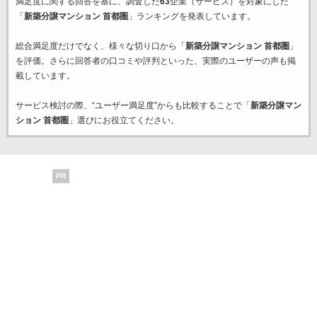
満足度に関する回答を基に、調査した
63
企業（サービス）を対象にした
「
新築分譲マンション 首都圏
」ランキングを発表しています。
総合満足度だけでなく、様々な切り口から「
新築分譲マンション 首都圏
」
を評価。さらに回答者の口コミや評判といった、実際のユーザーの声も掲
載しています。
サービス検討の際、“ユーザー満足度”からも比較することで「
新築分譲マン
ション 首都圏
」選びにお役立てください。
PR