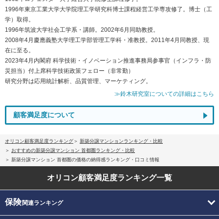
1996年東京工業大学大学院理工学研究科博士課程経営工学専攻修了。博士（工
学）取得。
1996年筑波大学社会工学系・講師。2002年6月同助教授。
2008年4月慶應義塾大学理工学部管理工学科・准教授。2011年4月同教授、現
在に至る。
2023年4月内閣府 科学技術・イノベーション推進事務局参事官（インフラ・防
災担当）付上席科学技術政策フェロー（非常勤）
研究分野は応用統計解析、品質管理、マーケティング。
≫鈴木研究室についての詳細はこちら
顧客満足度について
オリコン顧客満足度ランキング
新築分譲マンションランキング・比較
おすすめの新築分譲マンション 首都圏ランキング・比較
新築分譲マンション 首都圏の価格の納得感ランキング・口コミ情報
オリコン顧客満足度
ランキング一覧
保険
関連ランキング