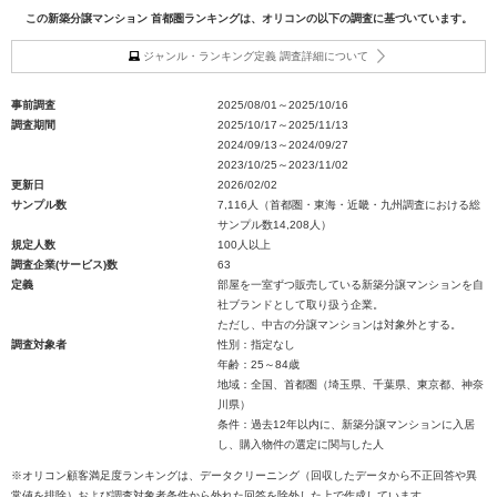
この新築分譲マンション 首都圏ランキングは、オリコンの以下の調査に基づいています。
ジャンル・ランキング定義 調査詳細について
事前調査
2025/08/01～2025/10/16
調査期間
2025/10/17～2025/11/13
2024/09/13～2024/09/27
2023/10/25～2023/11/02
更新日
2026/02/02
サンプル数
7,116人（首都圏・東海・近畿・九州調査における総
サンプル数14,208人）
規定人数
100人以上
調査企業(サービス)数
63
定義
部屋を一室ずつ販売している新築分譲マンションを自
社ブランドとして取り扱う企業。
ただし、中古の分譲マンションは対象外とする。
調査対象者
性別：指定なし
年齢：25～84歳
地域：全国、首都圏（埼玉県、千葉県、東京都、神奈
川県）
条件：過去12年以内に、新築分譲マンションに入居
し、購入物件の選定に関与した人
※オリコン顧客満足度ランキングは、データクリーニング（回収したデータから不正回答や異
常値を排除）および調査対象者条件から外れた回答を除外した上で作成しています。