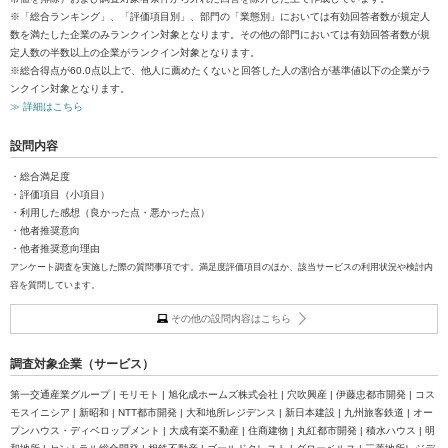
※「総合ランキング」、「評価項目別」、部門の「業態別」においては有効回答者数が規定人
数を満たした企業のみランクイン対象となります。その他の部門においては有効回答者数が規
定人数の半数以上の企業がランクイン対象となります。
※総合得点が60.0点以上で、他人に薦めたくないと回答した人の割合が基準値以下の企業がラ
ンクイン対象となります。
≫ 詳細はこちら
設問内容
・総合満足度
・評価項目（小項目）
・利用した感想（良かった点・悪かった点）
・他者推奨意向
・他者推奨意向理由
アンケート調査を実施した際の質問事項です。満足度評価項目のほか、該当サービスの利用状況や検討内
容を質問しています。
その他の設問内容はこちら
調査対象企業（サービス）
第一交通産業グループ | モリモト | 旭化成ホームズ株式会社 | 穴吹興産 | 伊藤忠都市開発 | コス
モスイニシア | 新昭和 | NTT都市開発 | 大和地所レジデンス | 新日本建設 | 九州旅客鉄道 | オー
プンハウス・ディベロップメント | 大成有楽不動産 | 住商建物 | 丸紅都市開発 | 積水ハウス | 明