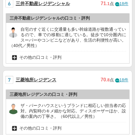
三井不動産レジデンシャル
71
.1
点
18件
三井不動産レジデンシャルの口コミ・評判
自宅のすぐ近くに交通量も多い幹線道路が複数通ってい
るので、車での移動に適している。徒歩で10分圏内に
スーパーやコンビニなどがあり、生活の利便性が高い。
（40代／男性）
その他の口コミ・評判
三菱地所レジデンス
70
.8
点
18件
三菱地所レジデンスの口コミ・評判
ザ・パークハウスというブランドに相応しい担当者の応
対。内覧時のキメ細かな対応。ディスポーザーほか、設
備の案内の丁寧さ。（60代以上／男性）
その他の口コミ・評判