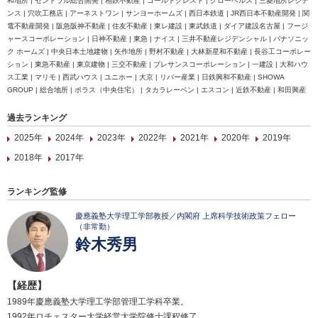
和地所 | セントラル総合開発 | 相鉄不動産 | ゴールドクレスト | グローベルス | 三菱地所レジデ
ンス | 穴吹工務店 | アーネストワン | サンヨーホームズ | 西日本鉄道 | JR西日本不動産開発 | 関
電不動産開発 | 阪急阪神不動産 | 住友不動産 | 東レ建設 | 東武鉄道 | ダイア建設名古屋 | フージ
ャースコーポレーション | 日神不動産 | 東急 | ナイス | 三井不動産レジデンシャル | パナソニッ
ク ホームズ | 中央日本土地建物 | 矢作地所 | 野村不動産 | 大林新星和不動産 | 長谷工コーポレー
ション | 東急不動産 | 東京建物 | 三交不動産 | プレサンスコーポレーション | 一建設 | 大和ハウ
ス工業 | マリモ | 西武ハウス | ユニホー | 大京 | リバー産業 | 日鉄興和不動産 | SHOWA
GROUP | 総合地所 | ポラス（中央住宅） | タカラレーベン | エスコン | 近鉄不動産 | 和田興産
過去ランキング
2025年
2024年
2023年
2022年
2021年
2020年
2019年
2018年
2017年
ランキング監修
慶應義塾大学理工学部教授／内閣府 上席科学技術政策フェロー
（非常勤）
鈴木秀男
【経歴】
1989年慶應義塾大学理工学部管理工学科卒業。
1992年ロチェスター大学経営大学院修士課程修了。