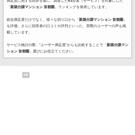
満足度に関する回答を基に、調査した
63
企業（サービス）を対象にした
「
新築分譲マンション 首都圏
」ランキングを発表しています。
総合満足度だけでなく、様々な切り口から「
新築分譲マンション 首都圏
」
を評価。さらに回答者の口コミや評判といった、実際のユーザーの声も掲
載しています。
サービス検討の際、“ユーザー満足度”からも比較することで「
新築分譲マン
ション 首都圏
」選びにお役立てください。
PR