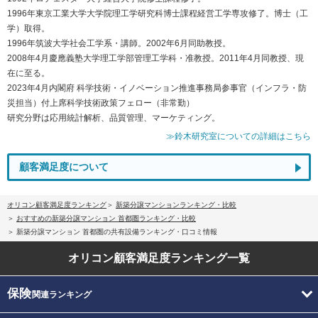
1996年東京工業大学大学院理工学研究科博士課程経営工学専攻修了。博士（工
学）取得。
1996年筑波大学社会工学系・講師。2002年6月同助教授。
2008年4月慶應義塾大学理工学部管理工学科・准教授。2011年4月同教授、現
在に至る。
2023年4月内閣府 科学技術・イノベーション推進事務局参事官（インフラ・防
災担当）付上席科学技術政策フェロー（非常勤）
研究分野は応用統計解析、品質管理、マーケティング。
≫鈴木研究室についての詳細はこちら
顧客満足度について
オリコン顧客満足度ランキング
新築分譲マンションランキング・比較
おすすめの新築分譲マンション 首都圏ランキング・比較
新築分譲マンション 首都圏の共有設備ランキング・口コミ情報
オリコン顧客満足度
ランキング一覧
保険
関連ランキング