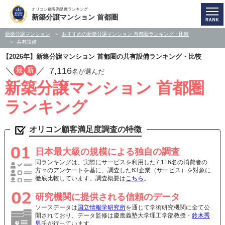
オリコン顧客満足度ランキング
新築分譲マンション 首都圏
新築分譲マンション
おすすめの新築分譲マンション 首都圏ランキング・比較
共有設備
【2026年】新築分譲マンション 首都圏の共有設備ランキング・比較
／
／
7,116
最
新
名が選んだ
新築分譲マンション 首都圏
ランキング
オリコン顧客満足度調査の特徴
日本最大級の規模による独自の調査
同ランキングは、実際にサービスを利用した7,116名の消費者の
方々のアンケートを基に、調査した63企業（サービス）を対象に
徹底比較しています。調査概要は
こちら
。
研究機関に提供される信頼のデータ
ソースデータは
国立情報学研究所
を通じて学術研究機関に全て公
開されており、データ監修は慶應義塾大学理工学部教授・
鈴木秀
男
氏が行っています。