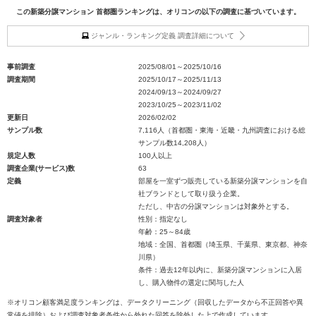
この新築分譲マンション 首都圏ランキングは、オリコンの以下の調査に基づいています。
ジャンル・ランキング定義 調査詳細について
事前調査
2025/08/01～2025/10/16
調査期間
2025/10/17～2025/11/13
2024/09/13～2024/09/27
2023/10/25～2023/11/02
更新日
2026/02/02
サンプル数
7,116人（首都圏・東海・近畿・九州調査における総
サンプル数14,208人）
規定人数
100人以上
調査企業(サービス)数
63
定義
部屋を一室ずつ販売している新築分譲マンションを自
社ブランドとして取り扱う企業。
ただし、中古の分譲マンションは対象外とする。
調査対象者
性別：指定なし
年齢：25～84歳
地域：全国、首都圏（埼玉県、千葉県、東京都、神奈
川県）
条件：過去12年以内に、新築分譲マンションに入居
し、購入物件の選定に関与した人
※オリコン顧客満足度ランキングは、データクリーニング（回収したデータから不正回答や異
常値を排除）および調査対象者条件から外れた回答を除外した上で作成しています。