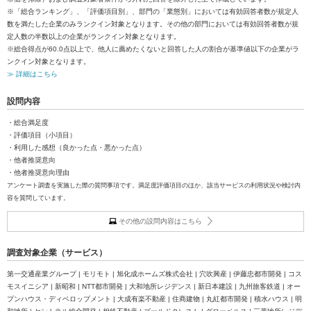
※「総合ランキング」、「評価項目別」、部門の「業態別」においては有効回答者数が規定人
数を満たした企業のみランクイン対象となります。その他の部門においては有効回答者数が規
定人数の半数以上の企業がランクイン対象となります。
※総合得点が60.0点以上で、他人に薦めたくないと回答した人の割合が基準値以下の企業がラ
ンクイン対象となります。
≫ 詳細はこちら
設問内容
・総合満足度
・評価項目（小項目）
・利用した感想（良かった点・悪かった点）
・他者推奨意向
・他者推奨意向理由
アンケート調査を実施した際の質問事項です。満足度評価項目のほか、該当サービスの利用状況や検討内
容を質問しています。
その他の設問内容はこちら
調査対象企業（サービス）
第一交通産業グループ | モリモト | 旭化成ホームズ株式会社 | 穴吹興産 | 伊藤忠都市開発 | コス
モスイニシア | 新昭和 | NTT都市開発 | 大和地所レジデンス | 新日本建設 | 九州旅客鉄道 | オー
プンハウス・ディベロップメント | 大成有楽不動産 | 住商建物 | 丸紅都市開発 | 積水ハウス | 明