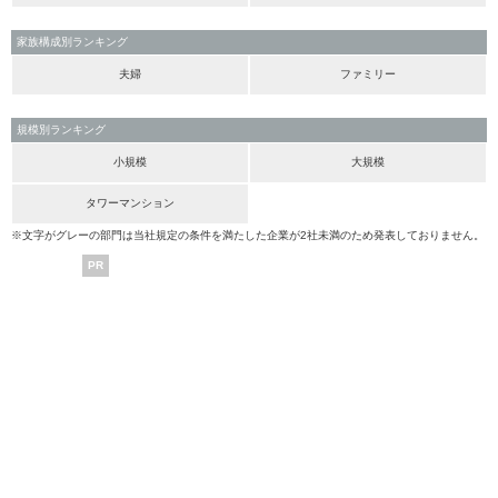
家族構成別ランキング
夫婦
ファミリー
規模別ランキング
小規模
大規模
タワーマンション
※文字がグレーの部門は当社規定の条件を満たした企業が2社未満のため発表しておりません。
PR