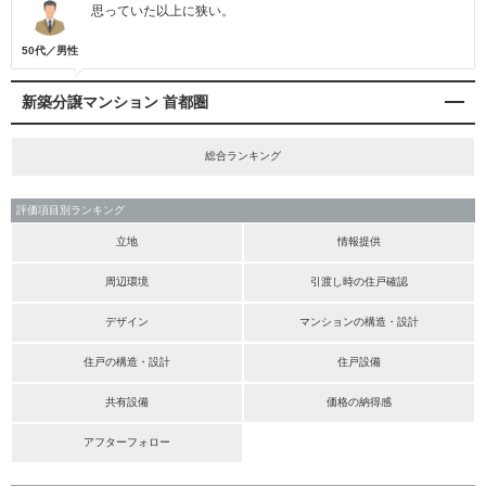
思っていた以上に狭い。
50代／男性
新築分譲マンション 首都圏
総合ランキング
評価項目別ランキング
立地
情報提供
周辺環境
引渡し時の住戸確認
デザイン
マンションの構造・設計
住戸の構造・設計
住戸設備
共有設備
価格の納得感
アフターフォロー