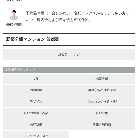
予約駐車場は一台しかない。宅配ボックスがもう少し多い方が
いい。町内会および自治会との関係性。
40代／男性
新築分譲マンション 首都圏
総合ランキング
評価項目別ランキング
立地
情報提供
周辺環境
引渡し時の住戸確認
デザイン
マンションの構造・設計
住戸の構造・設計
住戸設備
共有設備
価格の納得感
アフターフォロー