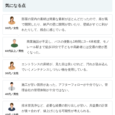
気になる点
部屋の室内の素材は簡素な素材がほとんどだったので、扉が風
で開閉したり、納戸の壁に隙間が空いたり、壁紙がすぐに剥が
30代／女性
れたりして、残念に感じている。
商業施設が不足し、バスの便数も1時間に3～4本程度、モノ
レール駅まで徒歩10分で子どもや高齢者には交通の便が悪
60代以上／男性
くなった。
エントランスの床材が、見た目は良いけれど、汚れが染み込ん
でいくメンテナンスしづらい物を使用している。
30代／女性
施工が甘い箇所があった。アフターフォローが十分でない。管
理会社の管理体制が十分ではない。
40代／男性
排水管洗浄など、必要な経費の割り出しが甘い。共益費の計算
が後々合わず、値上げになる可能性が考えられる。
40代／女性