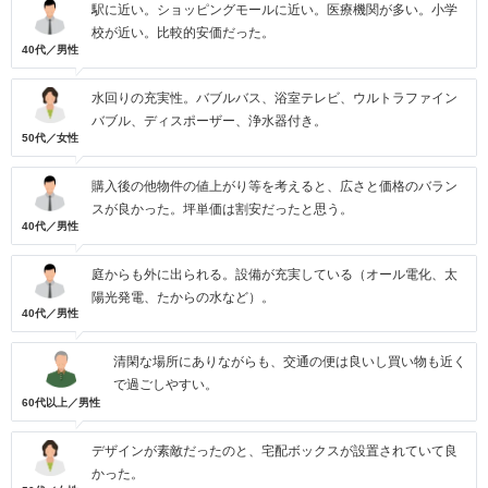
駅に近い。ショッピングモールに近い。医療機関が多い。小学
校が近い。比較的安価だった。
40代／男性
水回りの充実性。バブルバス、浴室テレビ、ウルトラファイン
バブル、ディスポーザー、浄水器付き。
50代／女性
購入後の他物件の値上がり等を考えると、広さと価格のバラン
スが良かった。坪単価は割安だったと思う。
40代／男性
庭からも外に出られる。設備が充実している（オール電化、太
陽光発電、たからの水など）。
40代／男性
清閑な場所にありながらも、交通の便は良いし買い物も近く
で過ごしやすい。
60代以上／男性
デザインが素敵だったのと、宅配ボックスが設置されていて良
かった。