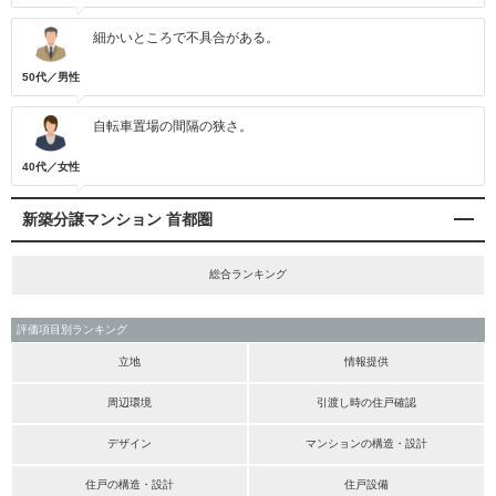
細かいところで不具合がある。
50代／男性
自転車置場の間隔の狭さ。
40代／女性
新築分譲マンション 首都圏
総合ランキング
評価項目別ランキング
立地
情報提供
周辺環境
引渡し時の住戸確認
デザイン
マンションの構造・設計
住戸の構造・設計
住戸設備