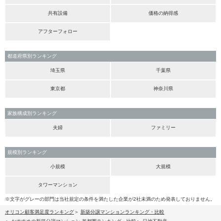
共有設備
価格の納得感
アフターフォロー
都道府県別ランキング
埼玉県
千葉県
東京都
神奈川県
家族構成別ランキング
夫婦
ファミリー
規模別ランキング
小規模
大規模
タワーマンション
※文字がグレーの部門は当社規定の条件を満たした企業が2社未満のため発表しておりません。
オリコン顧客満足度ランキング
新築分譲マンションランキング・比較