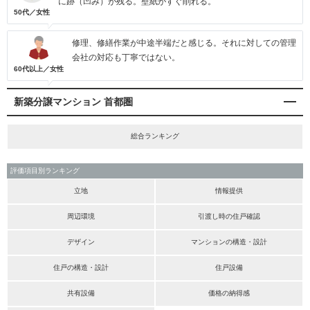
に跡（凹み）が残る。壁紙がすぐ削れる。
50代／女性
修理、修繕作業が中途半端だと感じる。それに対しての管理
会社の対応も丁寧ではない。
60代以上／女性
新築分譲マンション 首都圏
総合ランキング
評価項目別ランキング
立地
情報提供
周辺環境
引渡し時の住戸確認
デザイン
マンションの構造・設計
住戸の構造・設計
住戸設備
共有設備
価格の納得感