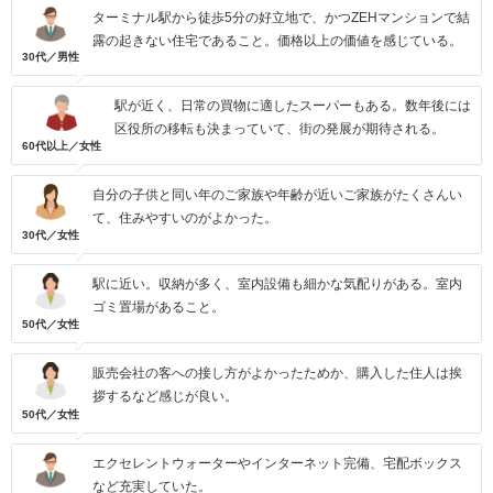
ターミナル駅から徒歩5分の好立地で、かつZEHマンションで結
露の起きない住宅であること。価格以上の価値を感じている。
30代／男性
駅が近く、日常の買物に適したスーパーもある。数年後には
区役所の移転も決まっていて、街の発展が期待される。
60代以上／女性
自分の子供と同い年のご家族や年齢が近いご家族がたくさんい
て、住みやすいのがよかった。
30代／女性
駅に近い。収納が多く、室内設備も細かな気配りがある。室内
ゴミ置場があること。
50代／女性
販売会社の客への接し方がよかったためか、購入した住人は挨
拶するなど感じが良い。
50代／女性
エクセレントウォーターやインターネット完備、宅配ボックス
など充実していた。