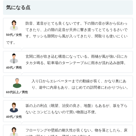
気になる点
防音、遮音がとても良くないです。下の階の音が床から伝わっ
てきたり、上の階の足音が天井に響き渡ってとてもうるさいで
50代／女性
す。サッシも隙間から風が入ってきたり、間取りも使いにくい
です。
玄関に雨が吹き込む構造になっている。雨樋が風が強い日にカ
タカタ鳴る。駐車場のターンテーブルに雨水が流れ込み故障。
40代／男性
入り口からエレベーターまでの動線が長く、かなり奥にあ
り、途中に内扉もあり、はじめての訪問者にわかりづらい。
60代以上／男性
坂の上の利点（眺望、治安の良さ、地盤）もあるが、坂を下ら
ないとコンビニもないので買い物面は不便。
40代／女性
フローリングや壁紙の耐久性が良くない。物を落としたら、床