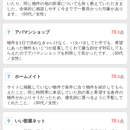
いたり、同じ物件の他の部屋についても快く教えていただきま
した。全体的に相談しやすく今までで一番良かった印象があり
ます。（50代／女性）
アパマンショップ
70
.3
点
物件を1日で決めなきゃいけなく、バタバタしてた中でも、希望
にあった物件をいくつか提案してくれて嫌な顔せず対応しても
らえたのでアパマンショップを利用して良かったです。（30代
／女性）
ホームメイト
70
.3
点
サイトに掲載していない物件で条件に合う物件を紹介してもら
えたこと。同じ時間帯に来店していた別の客と希望する条件の
物件がかぶりそうだったため、優先的に選べるように手配して
くれたこと。（30代／女性）
いい部屋ネット
70
.1
点