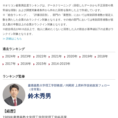
※オリコン顧客満足度ランキングは、データクリーニング（回収したデータから不正回答や異
常値を排除）および調査対象者条件から外れた回答を除外した上で作成しています。
※「総合ランキング」、「評価項目別」、部門の「業態別」においては有効回答者数が規定人
数を満たした企業のみランクイン対象となります。その他の部門においては有効回答者数が規
定人数の半数以上の企業がランクイン対象となります。
※総合得点が60.0点以上で、他人に薦めたくないと回答した人の割合が基準値以下の企業がラ
ンクイン対象となります。
≫ 詳細はこちら
過去ランキング
2024年
2023年
2022年
2021年
2020年
2019年
2018年
2017年
2016年
2015年
2014-2015年
ランキング監修
慶應義塾大学理工学部教授／内閣府 上席科学技術政策フェロー
（非常勤）
鈴木秀男
【経歴】
1989年慶應義塾大学理工学部管理工学科卒業。