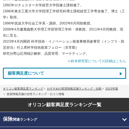
1992年ロチェスター大学経営大学院修士課程修了。
1996年東京工業大学大学院理工学研究科博士課程経営工学専攻修了。博士（工
学）取得。
1996年筑波大学社会工学系・講師。2002年6月同助教授。
2008年4月慶應義塾大学理工学部管理工学科・准教授。2011年4月同教授、現
在に至る。
2023年4月内閣府 科学技術・イノベーション推進事務局参事官（インフラ・防
災担当）付上席科学技術政策フェロー（非常勤）
研究分野は応用統計解析、品質管理、マーケティング。
≫鈴木研究室についての詳細はこちら
顧客満足度について
オリコン顧客満足度ランキング
おすすめの賃貸情報店舗ランキング・比較
2023年版
賃貸情報店舗の女性ランキング・口コミ情報
オリコン顧客満足度
ランキング一覧
保険
関連ランキング