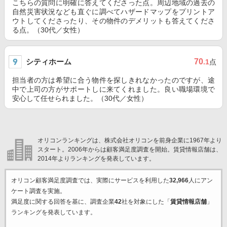
こちらの質問に明確に答えてくださった点。周辺地域の過去の
自然災害状況なども直ぐに調べてハザードマップをプリントア
ウトしてくださったり、その物件のデメリットも答えてくださ
る点。（30代／女性）
シティホーム
70
.1
点
担当者の方は希望に合う物件を探しきれなかったのですが、途
中で上司の方がサポートしに来てくれました。良い職場環境で
安心して任せられました。（30代／女性）
オリコンランキングは、株式会社オリコンを前身企業に1967年より
スタート。2006年からは顧客満足度調査を開始。賃貸情報店舗は、
2014年よりランキングを発表しています。
オリコン顧客満足度調査では、実際にサービスを利用した
32,966
人にアン
ケート調査を実施。
満足度に関する回答を基に、調査企業
42
社を対象にした「
賃貸情報店舗
」
ランキングを発表しています。