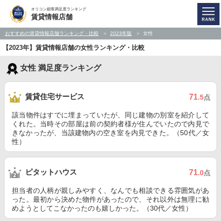
オリコン顧客満足度ランキング
賃貸情報店舗
おすすめの賃貸情報店舗ランキング・比較
2023年版
女性
【2023年】賃貸情報店舗の女性ランキング・比較
女性 満足度ランキング
賃貸住宅サービス
71
.5
点
該当物件はすでに埋まっていたが、同じ建物の別室を紹介して
くれた。当時その部屋は前の契約者様が住んでいたので内見で
きなかったが、当該建物内の空き室を内見できた。（50代／女
性）
ピタットハウス
71
.0
点
担当者の人柄が親しみやすく、なんでも相談できる雰囲気があ
った。最初から決めた物件があったので、それ以外は無理に勧
めようとしてこなかったのも嬉しかった。（30代／女性）