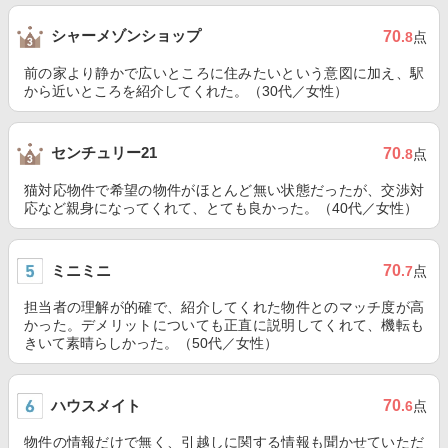
シャーメゾンショップ
70
.8
点
前の家より静かで広いところに住みたいという意図に加え、駅
から近いところを紹介してくれた。（30代／女性）
センチュリー21
70
.8
点
猫対応物件で希望の物件がほとんど無い状態だったが、交渉対
応など親身になってくれて、とても良かった。（40代／女性）
ミニミニ
70
.7
点
担当者の理解が的確で、紹介してくれた物件とのマッチ度が高
かった。デメリットについても正直に説明してくれて、機転も
きいて素晴らしかった。（50代／女性）
ハウスメイト
70
.6
点
物件の情報だけで無く、引越しに関する情報も聞かせていただ