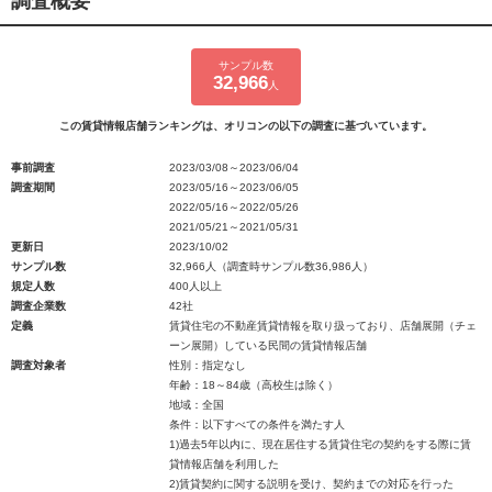
調査概要
サンプル数
32,966
人
この賃貸情報店舗ランキングは、オリコンの以下の調査に基づいています。
事前調査
2023/03/08～2023/06/04
調査期間
2023/05/16～2023/06/05
2022/05/16～2022/05/26
2021/05/21～2021/05/31
更新日
2023/10/02
サンプル数
32,966人（調査時サンプル数36,986人）
規定人数
400人以上
調査企業数
42社
定義
賃貸住宅の不動産賃貸情報を取り扱っており、店舗展開（チェ
ーン展開）している民間の賃貸情報店舗
調査対象者
性別：指定なし
年齢：18～84歳（高校生は除く）
地域：全国
条件：以下すべての条件を満たす人
1)過去5年以内に、現在居住する賃貸住宅の契約をする際に賃
貸情報店舗を利用した
2)賃貸契約に関する説明を受け、契約までの対応を行った