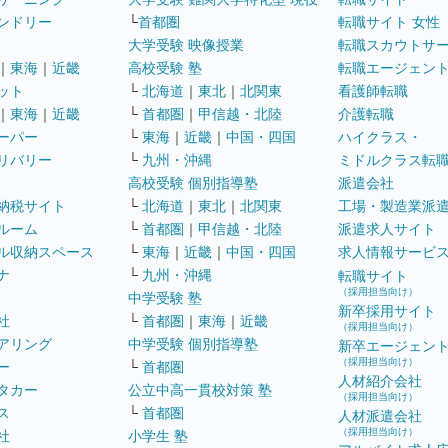
ンドリー
└
首都圏
転職サイト 女性
大学受験 映像授業
転職スカウトサ
｜
東海
｜
近畿
高校受験 塾
転職エージェン
ット
└
北海道
｜
東北
｜
北関東
看護師転職
｜
東海
｜
近畿
└
首都圏
｜
甲信越・北陸
介護転職
ーパー
└
東海
｜
近畿
｜
中国・四国
ハイクラス・
リバリー
└
九州・沖縄
ミドルクラス転
高校受験 個別指導塾
派遣会社
納税サイト
└
北海道
｜
東北
｜
北関東
工場・製造業派
ルーム
└
首都圏
｜
甲信越・北陸
派遣求人サイト
ル収納スペース
└
東海
｜
近畿
｜
中国・四国
求人情報サービ
ナ
└
九州・沖縄
転職サイト
（採用担当向け）
中学受験 塾
新卒採用サイト
社
└
首都圏
｜
東海
｜
近畿
（採用担当向け）
アリング
中学受験 個別指導塾
新卒エージェン
（採用担当向け）
ー
└
首都圏
人材紹介会社
タカー
公立中高一貫校対策 塾
（採用担当向け）
ス
└
首都圏
人材派遣会社
（採用担当向け）
社
小学生 塾