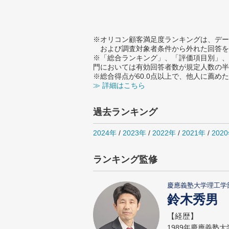
※オリコン顧客満足度ランキングは、デー
および調査対象者条件から外れた回答を
※「総合ランキング」、「評価項目別」、
門においては有効回答者数が規定人数の半
※総合得点が60.0点以上で、他人に薦
≫ 詳細はこちら
過去ランキング
2024年
/
2023年
/
2022年
/
2021年
/
202
ランキング監修
慶應義塾大学理工学
鈴木秀男
【経歴】
1989年慶應義塾