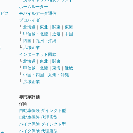
ホームルーター
ービス
モバイルデータ通信
ト
プロバイダ
└
北海道
｜
東北
｜
関東
｜
東海
└
甲信越・北陸
｜
近畿
｜
中国
└
四国
｜
九州・沖縄
職
└
広域企業
インターネット回線
遣
└
北海道
｜
東北
｜
関東
└
甲信越・北陸
｜
東海
｜
近畿
ス
└
中国・四国
｜
九州・沖縄
└
広域企業
専門家評価
ト
保険
自動車保険 ダイレクト型
自動車保険 代理店型
バイク保険 ダイレクト型
バイク保険 代理店型