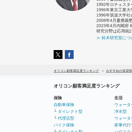
1992年ロチェス
1996年東京工業
1996年筑波大学
2008年4月慶應
2023年4月内閣
研究分野は応用統
≫ 鈴木研究室につ
オリコン顧客満足度ランキング
おすすめの賃貸情
オリコン顧客満足度ランキング
保険
生活
自動車保険
ウォータ
└
ダイレクト型
浄水型
└
代理店型
ウォータ
バイク保険
家事代行
└
ダイレクト型
ハウスク