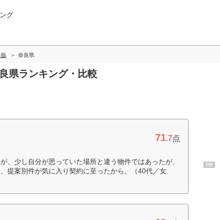
ング
年版
奈良県
奈良県ランキング・比較
71
.7
点
たが、少し自分が思っていた場所と違う物件ではあったが、
PR
、提案別件が気に入り契約に至ったから。（40代／女