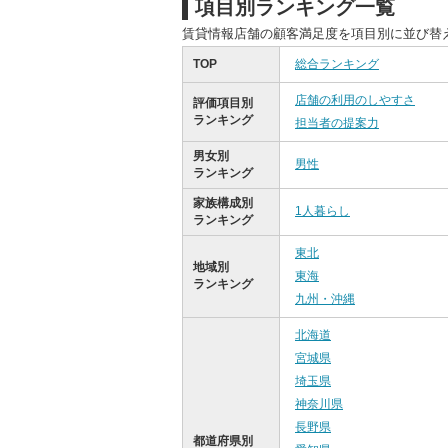
項目別ランキング一覧
賃貸情報店舗の顧客満足度を項目別に並び替
TOP
総合ランキング
店舗の利用のしやすさ
評価項目別
ランキング
担当者の提案力
男女別
男性
ランキング
家族構成別
1人暮らし
ランキング
東北
地域別
東海
ランキング
九州・沖縄
北海道
宮城県
埼玉県
神奈川県
長野県
都道府県別