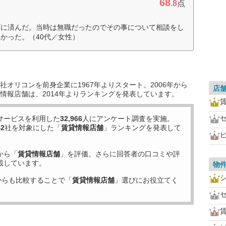
68
.8
点
ズに済んだ。当時は無職だったのでその事について相談をし
かった。（40代／女性）
オリコンを前身企業に1967年よりスタート。2006年から
店
情報店舗は、2014年よりランキングを発表しています。
サービスを利用した
32,966
人にアンケート調査を実施。
42
社を対象にした「
賃貸情報店舗
」ランキングを発表して
から「
賃貸情報店舗
」を評価。さらに回答者の口コミや評
載しています。
物
からも比較することで「
賃貸情報店舗
」選びにお役立てく