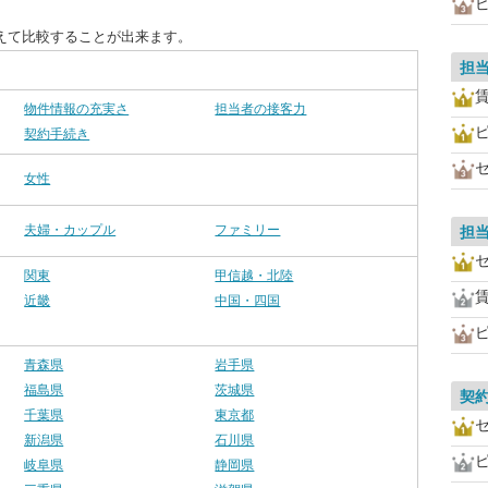
えて比較することが出来ます。
担
物件情報の充実さ
担当者の接客力
契約手続き
女性
夫婦・カップル
ファミリー
担
関東
甲信越・北陸
近畿
中国・四国
青森県
岩手県
福島県
茨城県
契
千葉県
東京都
新潟県
石川県
岐阜県
静岡県