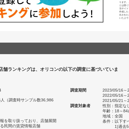
ります。
とは固く
当サイト
作成した
出された
いた上で
店舗ランキングは、オリコンの以下の調査に基づいていま
4
調査期間
2023/05/16～2
2022/05/16～2
66人（調査時サンプル数36,986
2021/05/21～2
調査対象者
性別：指定な
年齢：18～8
地域：全国
報を取り扱っており、店舗展開
条件：以下す
る民間の賃貸情報店舗
1)過