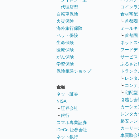
└
代理店型
コインラ
自転車保険
食材宅配
火災保険
└
首都圏
海外旅行保険
ミールキ
ペット保険
└
首都圏
生命保険
ネットス
医療保険
フードデ
がん保険
サービス
学資保険
ふるさと
保険相談ショップ
トランク
└
レンタ
└
コンテ
金融
└
宅配型
ネット証券
引越し会
NISA
カーシェ
└
証券会社
レンタカ
└
銀行
格安レン
スマホ専業証券
カーリー
iDeCo 証券会社
車買取会
ネット銀行