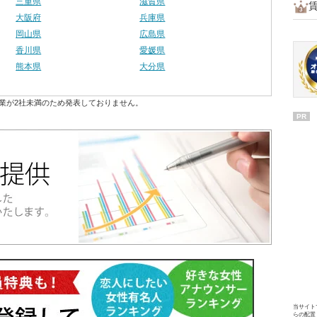
三重県
滋賀県
大阪府
兵庫県
岡山県
広島県
香川県
愛媛県
熊本県
大分県
業が2社未満のため発表しておりません。
PR
当サイト
らの配置