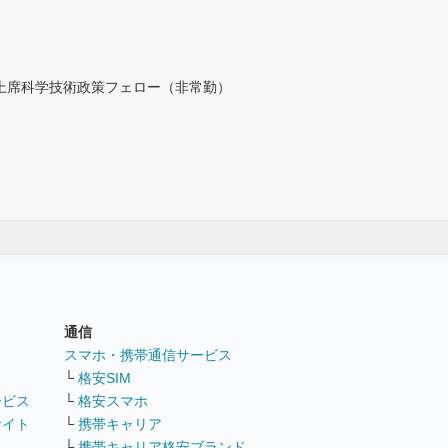
付上席科学技術政策フェロー（非常勤）
通信
ト
スマホ・携帯通信サービス
└
格安SIM
ービス
└
格安スマホ
サイト
└
携帯キャリア
└
携帯キャリア格安ブランド