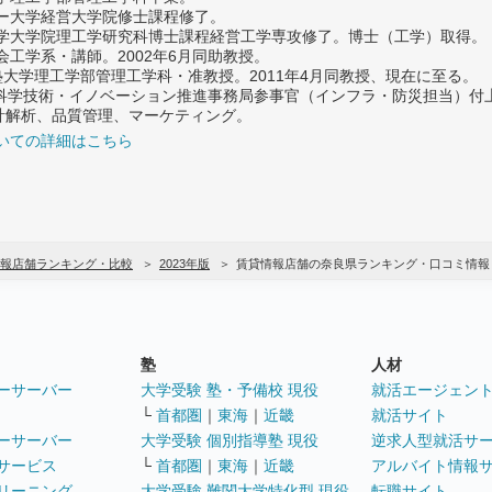
ター大学経営大学院修士課程修了。
大学大学院理工学研究科博士課程経営工学専攻修了。博士（工学）取得。
社会工学系・講師。2002年6月同助教授。
義塾大学理工学部管理工学科・准教授。2011年4月同教授、現在に至る。
府 科学技術・イノベーション推進事務局参事官（インフラ・防災担当）
計解析、品質管理、マーケティング。
いての詳細はこちら
報店舗ランキング・比較
2023年版
賃貸情報店舗の奈良県ランキング・口コミ情報
塾
人材
ーサーバー
大学受験 塾・予備校 現役
就活エージェン
└
首都圏
｜
東海
｜
近畿
就活サイト
ーサーバー
大学受験 個別指導塾 現役
逆求人型就活サ
サービス
└
首都圏
｜
東海
｜
近畿
アルバイト情報
リーニング
大学受験 難関大学特化型 現役
転職サイト