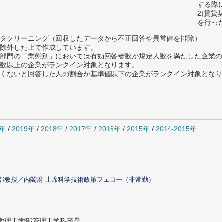
する際
2)賃
を行っ
タクリーニング（回収したデータから不正回答や異常値を排除）
除外した上で作成しています。
部門の「業態別」においては有効回答者数が規定人数を満たした企業の
数以上の企業がランクイン対象となります。
めたくないと回答した人の割合が基準値以下の企業がランクイン対象とな
0年
/
2019年
/
2018年
/
2017年
/
2016年
/
2015年
/
2014-2015年
部教授／内閣府 上席科学技術政策フェロー（非常勤）
大学理工学部管理工学科卒業。