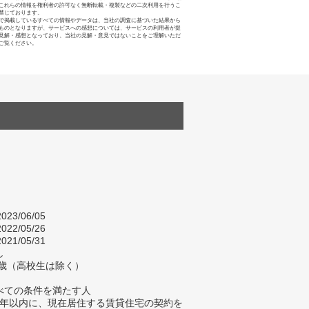
これらの情報を権利者の許可なく無断転載・複製などの二次利用を行うこ
禁じております。
で掲載しているすべての情報やデータは、当社の調査に基づいた結果から
ものとなりますが、サービスへの感想については、サービスの利用者が提
見解・感想となっており、当社の見解・意見ではないことをご理解いただ
ご覧ください。
023/06/05
022/05/26
021/05/31
し
4歳（高校生は除く）
べての条件を満たす人
去5年以内に、現在居住する賃貸住宅の契約を