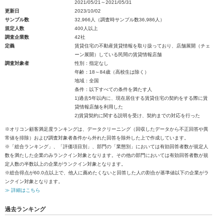
2021/05/21～2021/05/31
更新日
2023/10/02
サンプル数
32,966人（調査時サンプル数36,986人）
規定人数
400人以上
調査企業数
42社
定義
賃貸住宅の不動産賃貸情報を取り扱っており、店舗展開（チェ
ーン展開）している民間の賃貸情報店舗
調査対象者
性別：指定なし
年齢：18～84歳（高校生は除く）
地域：全国
条件：以下すべての条件を満たす人
1)過去5年以内に、現在居住する賃貸住宅の契約をする際に賃
貸情報店舗を利用した
2)賃貸契約に関する説明を受け、契約までの対応を行った
※オリコン顧客満足度ランキングは、データクリーニング（回収したデータから不正回答や異
常値を排除）および調査対象者条件から外れた回答を除外した上で作成しています。
※「総合ランキング」、「評価項目別」、部門の「業態別」においては有効回答者数が規定人
数を満たした企業のみランクイン対象となります。その他の部門においては有効回答者数が規
定人数の半数以上の企業がランクイン対象となります。
※総合得点が60.0点以上で、他人に薦めたくないと回答した人の割合が基準値以下の企業がラ
ンクイン対象となります。
≫ 詳細はこちら
過去ランキング