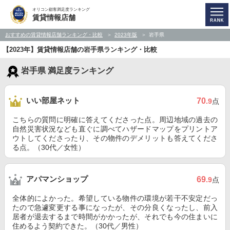
オリコン顧客満足度ランキング
賃貸情報店舗
おすすめの賃貸情報店舗ランキング・比較
2023年版
岩手県
【2023年】賃貸情報店舗の岩手県ランキング・比較
岩手県 満足度ランキング
いい部屋ネット
70
.9
点
こちらの質問に明確に答えてくださった点。周辺地域の過去の
自然災害状況なども直ぐに調べてハザードマップをプリントア
ウトしてくださったり、その物件のデメリットも答えてくださ
る点。（30代／女性）
アパマンショップ
69
.9
点
全体的によかった。希望している物件の環境が若干不安定だっ
たので急遽変更する事になったが、その分良くなったし、前入
居者が退去するまで時間がかかったが、それでも今の住まいに
住めるよう契約できた。（30代／男性）