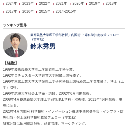
2024年
2023年
2022年
2021年
2020年
2019年
2018年
2017年
2016年
2015年
2014-2015年
ランキング監修
慶應義塾大学理工学部教授／内閣府 上席科学技術政策フェロー
（非常勤）
鈴木秀男
【経歴】
1989年慶應義塾大学理工学部管理工学科卒業。
1992年ロチェスター大学経営大学院修士課程修了。
1996年東京工業大学大学院理工学研究科博士課程経営工学専攻修了。博士（工
学）取得。
1996年筑波大学社会工学系・講師。2002年6月同助教授。
2008年4月慶應義塾大学理工学部管理工学科・准教授。2011年4月同教授、現
在に至る。
2023年4月内閣府 科学技術・イノベーション推進事務局参事官（インフラ・防
災担当）付上席科学技術政策フェロー（非常勤）
研究分野は応用統計解析、品質管理、マーケティング。