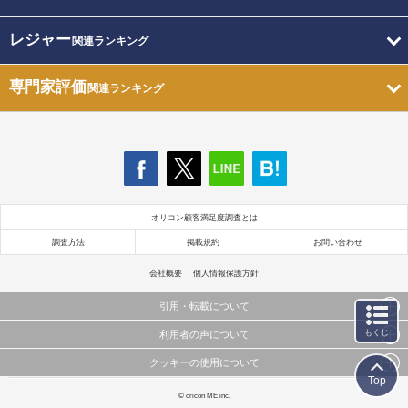
レジャー
関連ランキング
専門家評価
関連ランキング
オリコン顧客満足度調査とは
調査方法
掲載規約
お問い合わせ
会社概要
個人情報保護方針
引用・転載について
もくじ
利用者の声について
当サイトで公開されている情報（文字、写真、イラスト、画像データ等）及びこれらの配置・
編集および構造などについての著作権は株式会社oricon MEに帰属しております。
クッキーの使用について
当サイトに掲載している内容はすべてサービスの利用者が提出された見解・感想です。
これらの情報を権利者の許可なく無断転載・複製などの二次利用を行うことは固く禁じており
Top
弊社が内容について正確性を含め一切保証するものではありません。
ます。
このサイトでは Cookie を使用して、ユーザーに合わせたコンテンツや広告の表示、ソーシャル
© oricon ME inc.
弊社の見解・ 意見ではないことをご理解いただいた上でご覧ください。