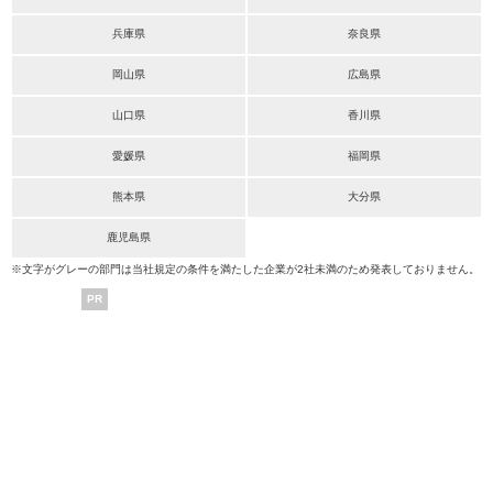
兵庫県
奈良県
岡山県
広島県
山口県
香川県
愛媛県
福岡県
熊本県
大分県
鹿児島県
※文字がグレーの部門は当社規定の条件を満たした企業が2社未満のため発表しておりません。
PR