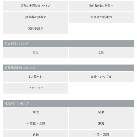
店舗の利用のしやすさ
物件情報の充実さ
担当者の接客力
担当者の提案力
契約手続き
男女別ランキング
男性
女性
家族構成別ランキング
1人暮らし
夫婦・カップル
ファミリー
地域別ランキング
東北
関東
甲信越・北陸
東海
近畿
中国・四国