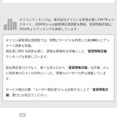
オリコンランキングは、株式会社オリコンを前身企業に1967年より
スタート。2006年からは顧客満足度調査を開始。賃貸情報店舗は、
2014年よりランキングを発表しています。
オリコン顧客満足度調査では、実際にサービスを利用した
32,966
人にアン
ケート調査を実施。
満足度に関する回答を基に、調査企業
42
社を対象にした「
賃貸情報店舗
」
ランキングを発表しています。
総合満足度だけでなく、様々な切り口から「
賃貸情報店舗
」を評価。さら
に回答者の口コミや評判といった、実際のユーザーの声も掲載していま
す。
サービス検討の際、“ユーザー満足度”からも比較することで「
賃貸情報店
舗
」選びにお役立てください。
PR