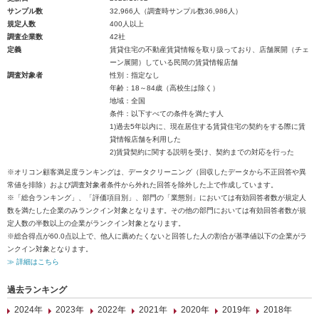
サンプル数
32,966人（調査時サンプル数36,986人）
規定人数
400人以上
調査企業数
42社
定義
賃貸住宅の不動産賃貸情報を取り扱っており、店舗展開（チェ
ーン展開）している民間の賃貸情報店舗
調査対象者
性別：指定なし
年齢：18～84歳（高校生は除く）
地域：全国
条件：以下すべての条件を満たす人
1)過去5年以内に、現在居住する賃貸住宅の契約をする際に賃
貸情報店舗を利用した
2)賃貸契約に関する説明を受け、契約までの対応を行った
※オリコン顧客満足度ランキングは、データクリーニング（回収したデータから不正回答や異
常値を排除）および調査対象者条件から外れた回答を除外した上で作成しています。
※「総合ランキング」、「評価項目別」、部門の「業態別」においては有効回答者数が規定人
数を満たした企業のみランクイン対象となります。その他の部門においては有効回答者数が規
定人数の半数以上の企業がランクイン対象となります。
※総合得点が60.0点以上で、他人に薦めたくないと回答した人の割合が基準値以下の企業がラ
ンクイン対象となります。
≫ 詳細はこちら
過去ランキング
2024年
2023年
2022年
2021年
2020年
2019年
2018年