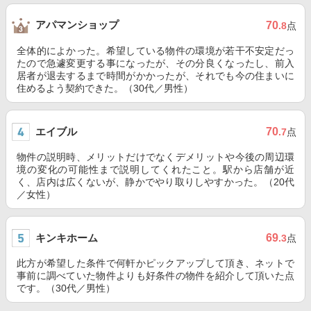
アパマンショップ
70
.8
点
全体的によかった。希望している物件の環境が若干不安定だっ
たので急遽変更する事になったが、その分良くなったし、前入
居者が退去するまで時間がかかったが、それでも今の住まいに
住めるよう契約できた。（30代／男性）
エイブル
70
.7
点
物件の説明時、メリットだけでなくデメリットや今後の周辺環
境の変化の可能性まで説明してくれたこと。駅から店舗が近
く、店内は広くないが、静かでやり取りしやすかった。（20代
／女性）
キンキホーム
69
.3
点
此方が希望した条件で何軒かピックアップして頂き、ネットで
事前に調べていた物件よりも好条件の物件を紹介して頂いた点
です。（30代／男性）