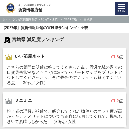
オリコン顧客満足度ランキング
賃貸情報店舗
おすすめの賃貸情報店舗ランキング・比較
2023年版
宮城県
【2023年】賃貸情報店舗の宮城県ランキング・比較
宮城県 満足度ランキング
いい部屋ネット
71
.3
点
こちらの質問に明確に答えてくださった点。周辺地域の過去の
自然災害状況なども直ぐに調べてハザードマップをプリントア
ウトしてくださったり、その物件のデメリットも答えてくださ
る点。（30代／女性）
ミニミニ
71
.2
点
担当者の理解が的確で、紹介してくれた物件とのマッチ度が高
かった。デメリットについても正直に説明してくれて、機転も
きいて素晴らしかった。（50代／女性）