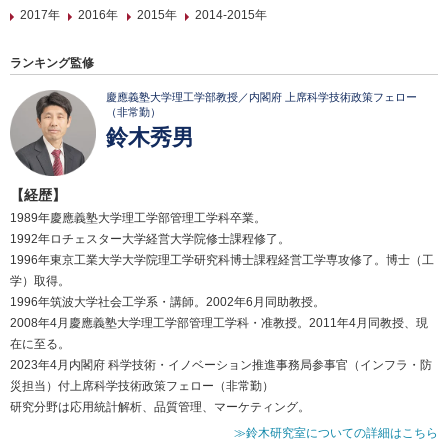
2017年
2016年
2015年
2014-2015年
ランキング監修
慶應義塾大学理工学部教授／内閣府 上席科学技術政策フェロー
（非常勤）
鈴木秀男
【経歴】
1989年慶應義塾大学理工学部管理工学科卒業。
1992年ロチェスター大学経営大学院修士課程修了。
1996年東京工業大学大学院理工学研究科博士課程経営工学専攻修了。博士（工
学）取得。
1996年筑波大学社会工学系・講師。2002年6月同助教授。
2008年4月慶應義塾大学理工学部管理工学科・准教授。2011年4月同教授、現
在に至る。
2023年4月内閣府 科学技術・イノベーション推進事務局参事官（インフラ・防
災担当）付上席科学技術政策フェロー（非常勤）
研究分野は応用統計解析、品質管理、マーケティング。
≫鈴木研究室についての詳細はこちら