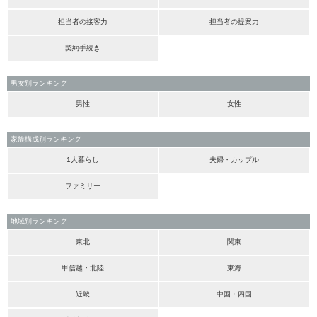
担当者の接客力
担当者の提案力
契約手続き
男女別ランキング
男性
女性
家族構成別ランキング
1人暮らし
夫婦・カップル
ファミリー
地域別ランキング
東北
関東
甲信越・北陸
東海
近畿
中国・四国