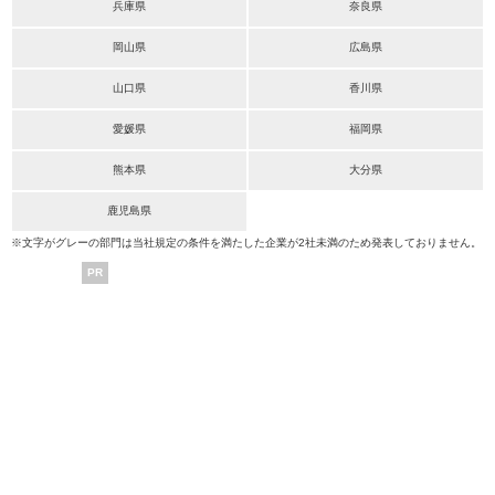
兵庫県
奈良県
岡山県
広島県
山口県
香川県
愛媛県
福岡県
熊本県
大分県
鹿児島県
※文字がグレーの部門は当社規定の条件を満たした企業が2社未満のため発表しておりません。
PR