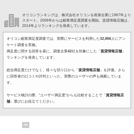
オリコンランキングは、株式会社オリコンを前身企業に1967年より
スタート。2006年からは顧客満足度調査を開始。賃貸情報店舗は、
2014年よりランキングを発表しています。
オリコン顧客満足度調査では、実際にサービスを利用した
32,966
人にアン
ケート調査を実施。
満足度に関する回答を基に、調査企業
42
社を対象にした「
賃貸情報店舗
」
ランキングを発表しています。
総合満足度だけでなく、様々な切り口から「
賃貸情報店舗
」を評価。さら
に回答者の口コミや評判といった、実際のユーザーの声も掲載していま
す。
サービス検討の際、“ユーザー満足度”からも比較することで「
賃貸情報店
舗
」選びにお役立てください。
PR