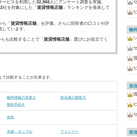
サービスを利用した
32,966
人にアンケート調査を実施。
42
社を対象にした「
賃貸情報店舗
」ランキングを発表して
から「
賃貸情報店舗
」を評価。さらに回答者の口コミや評
載しています。
物
からも比較することで「
賃貸情報店舗
」選びにお役立てく
えて比較することが出来ます。
担
物件情報の充実さ
担当者の接客力
契約手続き
女性
夫婦・カップル
ファミリー
担