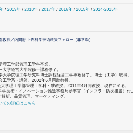
0年
/
2019年
/
2018年
/
2017年
/
2016年
/
2015年
/
2014-2015年
部教授／内閣府 上席科学技術政策フェロー（非常勤）
大学理工学部管理工学科卒業。
ター大学経営大学院修士課程修了。
大学大学院理工学研究科博士課程経営工学専攻修了。博士（工学）取得。
社会工学系・講師。2002年6月同助教授。
義塾大学理工学部管理工学科・准教授。2011年4月同教授、現在に至る。
府 科学技術・イノベーション推進事務局参事官（インフラ・防災担当）
計解析、品質管理、マーケティング。
いての詳細はこちら