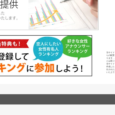
当サイト
らの配置
ります。
とは固く
当サイト
作成した
出された
いた上で