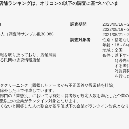
店舗ランキングは、オリコンの以下の調査に基づいていま
4
調査期間
2023/05/16～2
2022/05/16～2
66人（調査時サンプル数36,986
2021/05/21～2
調査対象者
性別：指定な
年齢：18～8
地域：全国
報を取り扱っており、店舗展開
条件：以下す
る民間の賃貸情報店舗
1)過
する際
2)賃
を行っ
タクリーニング（回収したデータから不正回答や異常値を排除）
除外した上で作成しています。
部門の「業態別」においては有効回答者数が規定人数を満たした企業の
数以上の企業がランクイン対象となります。
めたくないと回答した人の割合が基準値以下の企業がランクイン対象とな