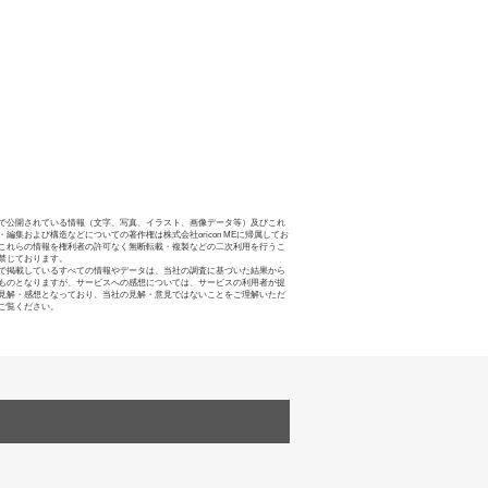
で公開されている情報（文字、写真、イラスト、画像データ等）及びこれ
・編集および構造などについての著作権は株式会社oricon MEに帰属してお
これらの情報を権利者の許可なく無断転載・複製などの二次利用を行うこ
禁じております。
で掲載しているすべての情報やデータは、当社の調査に基づいた結果から
ものとなりますが、サービスへの感想については、サービスの利用者が提
見解・感想となっており、当社の見解・意見ではないことをご理解いただ
ご覧ください。