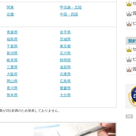
関東
甲信越・北陸
近畿
中国・四国
青森県
岩手県
福島県
茨城県
契
千葉県
東京都
新潟県
石川県
岐阜県
静岡県
三重県
滋賀県
大阪府
兵庫県
岡山県
広島県
香川県
愛媛県
熊本県
大分県
業が2社未満のため発表しておりません。
PR