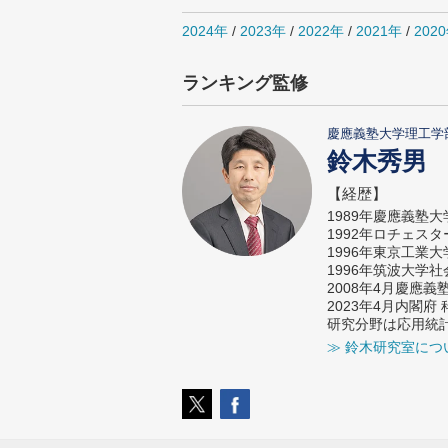
2024年
/
2023年
/
2022年
/
2021年
/
202
ランキング監修
慶應義塾大学理工学
鈴木秀男
【経歴】
1989年慶應義塾
1992年ロチェス
1996年東京工業
1996年筑波大学
2008年4月慶應
2023年4月内閣
研究分野は応用統
≫ 鈴木研究室につ