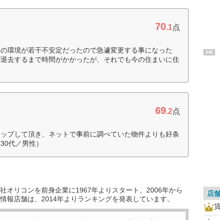
70
.1
点
件の環境が若干不安定だったので急遽変更する事になった
PR
が退去するまで時間がかかったが、それでも今の住まいに住
）
69
.2
点
アップして頂き、ネットで事前に調べていた物件よりも好条
30代／男性）
オリコンを前身企業に1967年よりスタート。2006年から
店
情報店舗は、2014年よりランキングを発表しています。