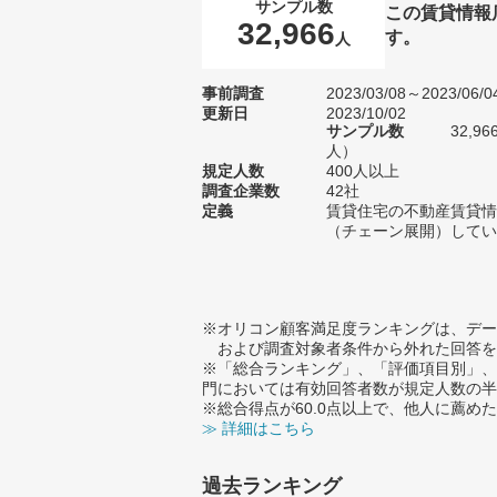
サンプル数
この賃貸情報
32,966
す。
人
事前調査
2023/03/08～2023/06/0
更新日
2023/10/02
サンプル数
32,9
人）
規定人数
400人以上
調査企業数
42社
定義
賃貸住宅の不動産賃貸情
（チェーン展開）してい
※オリコン顧客満足度ランキングは、デー
および調査対象者条件から外れた回答を
※「総合ランキング」、「評価項目別」、
門においては有効回答者数が規定人数の半
※総合得点が60.0点以上で、他人に薦
≫ 詳細はこちら
過去ランキング