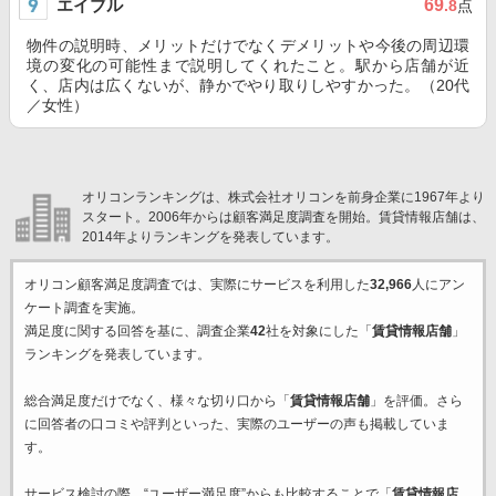
エイブル
69
.8
点
物件の説明時、メリットだけでなくデメリットや今後の周辺環
境の変化の可能性まで説明してくれたこと。駅から店舗が近
く、店内は広くないが、静かでやり取りしやすかった。（20代
／女性）
オリコンランキングは、株式会社オリコンを前身企業に1967年より
スタート。2006年からは顧客満足度調査を開始。賃貸情報店舗は、
2014年よりランキングを発表しています。
オリコン顧客満足度調査では、実際にサービスを利用した
32,966
人にアン
ケート調査を実施。
満足度に関する回答を基に、調査企業
42
社を対象にした「
賃貸情報店舗
」
ランキングを発表しています。
総合満足度だけでなく、様々な切り口から「
賃貸情報店舗
」を評価。さら
に回答者の口コミや評判といった、実際のユーザーの声も掲載していま
す。
サービス検討の際、“ユーザー満足度”からも比較することで「
賃貸情報店