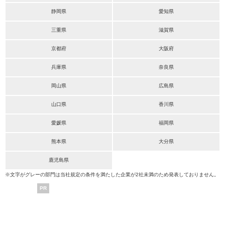
静岡県
愛知県
三重県
滋賀県
京都府
大阪府
兵庫県
奈良県
岡山県
広島県
山口県
香川県
愛媛県
福岡県
熊本県
大分県
鹿児島県
※文字がグレーの部門は当社規定の条件を満たした企業が2社未満のため発表しておりません。
PR