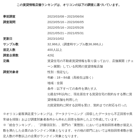
この賃貸情報店舗ランキングは、オリコンの以下の調査に基づいています。
事前調査
2023/03/08～2023/06/04
調査期間
2023/05/16～2023/06/05
2022/05/16～2022/05/26
2021/05/21～2021/05/31
更新日
2023/10/02
サンプル数
32,966人（調査時サンプル数36,986人）
規定人数
400人以上
調査企業数
42社
定義
賃貸住宅の不動産賃貸情報を取り扱っており、店舗展開（チェ
ーン展開）している民間の賃貸情報店舗
調査対象者
性別：指定なし
年齢：18～84歳（高校生は除く）
地域：全国
条件：以下すべての条件を満たす人
1)過去5年以内に、現在居住する賃貸住宅の契約をする際に賃
貸情報店舗を利用した
2)賃貸契約に関する説明を受け、契約までの対応を行った
※オリコン顧客満足度ランキングは、データクリーニング（回収したデータから不正回答や異
常値を排除）および調査対象者条件から外れた回答を除外した上で作成しています。
※「総合ランキング」、「評価項目別」、部門の「業態別」においては有効回答者数が規定人
数を満たした企業のみランクイン対象となります。その他の部門においては有効回答者数が規
定人数の半数以上の企業がランクイン対象となります。