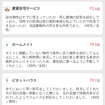
賃貸住宅サービス
71
.6
点
該当物件はすでに埋まっていたが、同じ建物の別室を紹介して
くれた。当時その部屋は前の契約者様が住んでいたので内見で
きなかったが、当該建物内の空き室を内見できた。（50代／女
性）
ホームメイト
70
.9
点
サイトに掲載していない物件で条件に合う物件を紹介してもら
えたこと。同じ時間帯に来店していた別の客と希望する条件の
物件がかぶりそうだったため、優先的に選べるように手配して
くれたこと。（30代／女性）
ピタットハウス
70
.7
点
全てにおいて早い対応をしてくださいました。担当してくれた
方が別の店舗へ異動になった際にも、元の店舗で情報共有がさ
れていたようでスムーズな対応をしてくださいました。（40代
／男性）