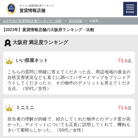
オリコン顧客満足度ランキング
賃貸情報店舗
おすすめの賃貸情報店舗ランキング・比較
2023年版
大阪府
【2023年】賃貸情報店舗の大阪府ランキング・比較
大阪府 満足度ランキング
いい部屋ネット
71
.8
点
こちらの質問に明確に答えてくださった点。周辺地域の過去の
自然災害状況なども直ぐに調べてハザードマップをプリントア
ウトしてくださったり、その物件のデメリットも答えてくださ
る点。（30代／女性）
ミニミニ
71
.8
点
担当者の理解が的確で、紹介してくれた物件とのマッチ度が高
かった。デメリットについても正直に説明してくれて、機転も
きいて素晴らしかった。（50代／女性）