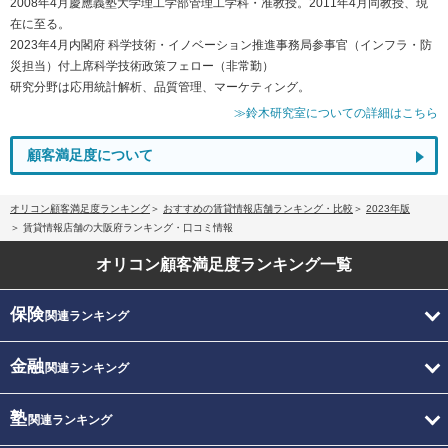
2008年4月慶應義塾大学理工学部管理工学科・准教授。2011年4月同教授、現
在に至る。
2023年4月内閣府 科学技術・イノベーション推進事務局参事官（インフラ・防
災担当）付上席科学技術政策フェロー（非常勤）
研究分野は応用統計解析、品質管理、マーケティング。
≫鈴木研究室についての詳細はこちら
顧客満足度について
オリコン顧客満足度ランキング
おすすめの賃貸情報店舗ランキング・比較
2023年版
賃貸情報店舗の大阪府ランキング・口コミ情報
オリコン顧客満足度
ランキング一覧
保険
関連ランキング
金融
関連ランキング
塾
関連ランキング