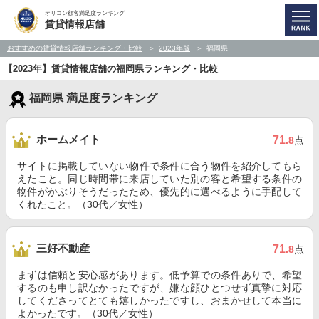
オリコン顧客満足度ランキング
賃貸情報店舗
おすすめの賃貸情報店舗ランキング・比較
2023年版
福岡県
【2023年】賃貸情報店舗の福岡県ランキング・比較
福岡県 満足度ランキング
ホームメイト
71
.8
点
サイトに掲載していない物件で条件に合う物件を紹介してもら
えたこと。同じ時間帯に来店していた別の客と希望する条件の
物件がかぶりそうだったため、優先的に選べるように手配して
くれたこと。（30代／女性）
三好不動産
71
.8
点
まずは信頼と安心感があります。低予算での条件ありで、希望
するのも申し訳なかったですが、嫌な顔ひとつせず真摯に対応
してくださってとても嬉しかったですし、おまかせして本当に
よかったです。（30代／女性）