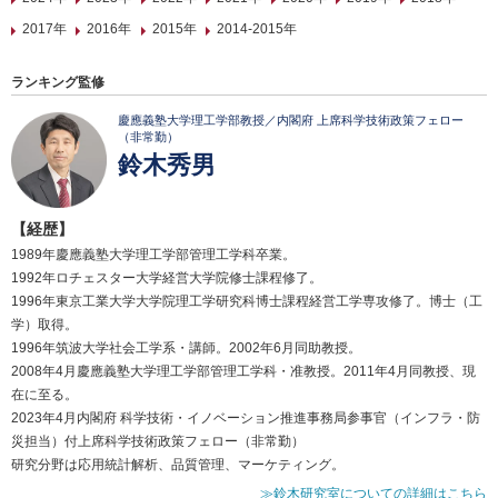
2017年
2016年
2015年
2014-2015年
ランキング監修
慶應義塾大学理工学部教授／内閣府 上席科学技術政策フェロー
（非常勤）
鈴木秀男
【経歴】
1989年慶應義塾大学理工学部管理工学科卒業。
1992年ロチェスター大学経営大学院修士課程修了。
1996年東京工業大学大学院理工学研究科博士課程経営工学専攻修了。博士（工
学）取得。
1996年筑波大学社会工学系・講師。2002年6月同助教授。
2008年4月慶應義塾大学理工学部管理工学科・准教授。2011年4月同教授、現
在に至る。
2023年4月内閣府 科学技術・イノベーション推進事務局参事官（インフラ・防
災担当）付上席科学技術政策フェロー（非常勤）
研究分野は応用統計解析、品質管理、マーケティング。
≫鈴木研究室についての詳細はこちら