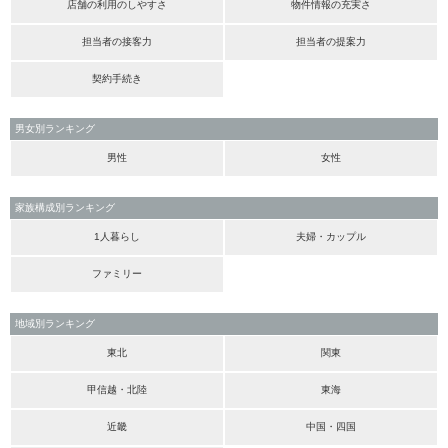
店舗の利用のしやすさ
物件情報の充実さ
担当者の接客力
担当者の提案力
契約手続き
男女別ランキング
男性
女性
家族構成別ランキング
1人暮らし
夫婦・カップル
ファミリー
地域別ランキング
東北
関東
甲信越・北陸
東海
近畿
中国・四国