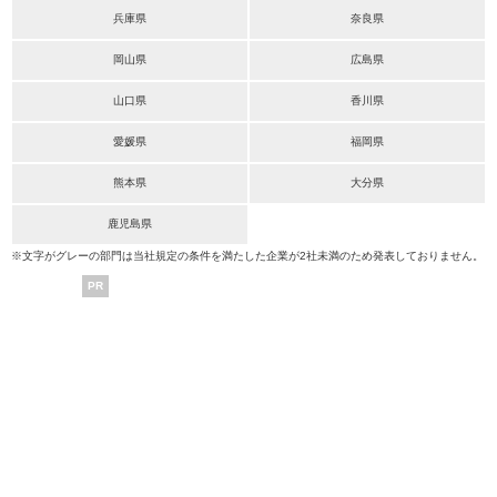
兵庫県
奈良県
岡山県
広島県
山口県
香川県
愛媛県
福岡県
熊本県
大分県
鹿児島県
※文字がグレーの部門は当社規定の条件を満たした企業が2社未満のため発表しておりません。
PR