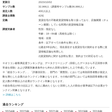
更新日
2023/10/02
サンプル数
32,966人（調査時サンプル数36,986人）
規定人数
400人以上
調査企業数
42社
定義
賃貸住宅の不動産賃貸情報を取り扱っており、店舗展開（チェ
ーン展開）している民間の賃貸情報店舗
調査対象者
性別：指定なし
年齢：18～84歳（高校生は除く）
地域：全国
条件：以下すべての条件を満たす人
1)過去5年以内に、現在居住する賃貸住宅の契約をする際に賃
貸情報店舗を利用した
2)賃貸契約に関する説明を受け、契約までの対応を行った
※オリコン顧客満足度ランキングは、データクリーニング（回収したデータから不正回答や異
常値を排除）および調査対象者条件から外れた回答を除外した上で作成しています。
※「総合ランキング」、「評価項目別」、部門の「業態別」においては有効回答者数が規定人
数を満たした企業のみランクイン対象となります。その他の部門においては有効回答者数が規
定人数の半数以上の企業がランクイン対象となります。
※総合得点が60.0点以上で、他人に薦めたくないと回答した人の割合が基準値以下の企業がラ
ンクイン対象となります。
≫ 詳細はこちら
過去ランキング
2024年
2023年
2022年
2021年
2020年
2019年
2018年