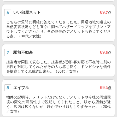
いい部屋ネット
69
.7
点
こちらの質問に明確に答えてくださった点。周辺地域の過去の
自然災害状況なども直ぐに調べてハザードマップをプリントア
ウトしてくださったり、その物件のデメリットも答えてくださ
る点。（30代／女性）
駅前不動産
69
.6
点
担当者が同性で安心した。担当者が別件客対応で不在時に別の
男性が対応してくれたがその人も感じ良く、ドンピシャな物件
を提案してくれ成約出来た。（50代／女性）
エイブル
69
.3
点
物件の説明時、メリットだけでなくデメリットや今後の周辺環
境の変化の可能性まで説明してくれたこと。駅から店舗が近
く、店内は広くないが、静かでやり取りしやすかった。（20代
／女性）