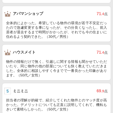
アパマンショップ
71
.4
点
全体的によかった。希望している物件の環境が若干不安定だっ
たので急遽変更する事になったが、その分良くなったし、前入
居者が退去するまで時間がかかったが、それでも今の住まいに
住めるよう契約できた。（30代／男性）
ハウスメイト
71
.4
点
物件の情報だけで無く、引越しに関する情報も聞かせていただ
いたり、同じ物件の他の部屋についても快く教えていただきま
した。全体的に相談しやすく今までで一番良かった印象があり
ます。（50代／女性）
ミニミニ
69
.9
点
担当者の理解が的確で、紹介してくれた物件とのマッチ度が高
かった。デメリットについても正直に説明してくれて、機転も
きいて素晴らしかった。（50代／女性）