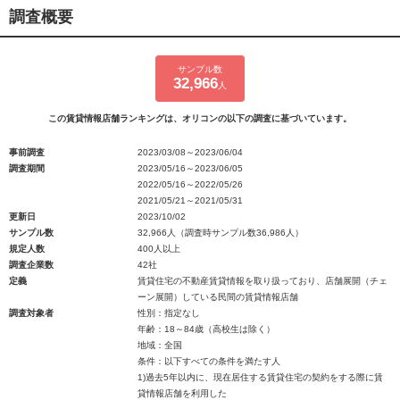
調査概要
サンプル数
32,966
人
この賃貸情報店舗ランキングは、オリコンの以下の調査に基づいています。
事前調査
2023/03/08～2023/06/04
調査期間
2023/05/16～2023/06/05
2022/05/16～2022/05/26
2021/05/21～2021/05/31
更新日
2023/10/02
サンプル数
32,966人（調査時サンプル数36,986人）
規定人数
400人以上
調査企業数
42社
定義
賃貸住宅の不動産賃貸情報を取り扱っており、店舗展開（チェ
ーン展開）している民間の賃貸情報店舗
調査対象者
性別：指定なし
年齢：18～84歳（高校生は除く）
地域：全国
条件：以下すべての条件を満たす人
1)過去5年以内に、現在居住する賃貸住宅の契約をする際に賃
貸情報店舗を利用した