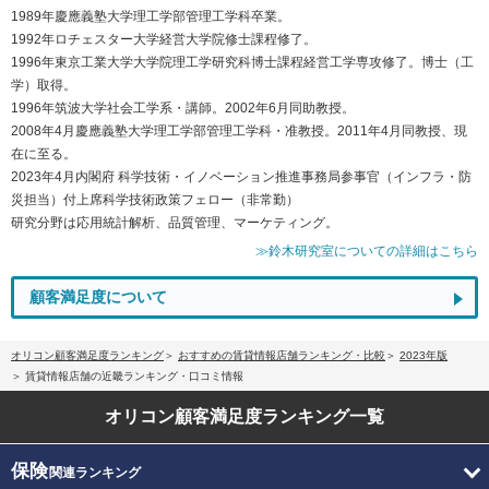
1989年慶應義塾大学理工学部管理工学科卒業。
1992年ロチェスター大学経営大学院修士課程修了。
1996年東京工業大学大学院理工学研究科博士課程経営工学専攻修了。博士（工
学）取得。
1996年筑波大学社会工学系・講師。2002年6月同助教授。
2008年4月慶應義塾大学理工学部管理工学科・准教授。2011年4月同教授、現
在に至る。
2023年4月内閣府 科学技術・イノベーション推進事務局参事官（インフラ・防
災担当）付上席科学技術政策フェロー（非常勤）
研究分野は応用統計解析、品質管理、マーケティング。
≫鈴木研究室についての詳細はこちら
顧客満足度について
オリコン顧客満足度ランキング
おすすめの賃貸情報店舗ランキング・比較
2023年版
賃貸情報店舗の近畿ランキング・口コミ情報
オリコン顧客満足度
ランキング一覧
保険
関連ランキング