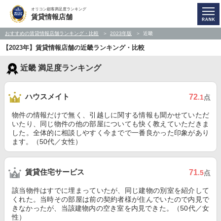
オリコン顧客満足度ランキング
賃貸情報店舗
おすすめの賃貸情報店舗ランキング・比較
2023年版
近畿
【2023年】賃貸情報店舗の近畿ランキング・比較
近畿 満足度ランキング
ハウスメイト
72
.1
点
物件の情報だけで無く、引越しに関する情報も聞かせていただ
いたり、同じ物件の他の部屋についても快く教えていただきま
した。全体的に相談しやすく今までで一番良かった印象があり
ます。（50代／女性）
賃貸住宅サービス
71
.5
点
該当物件はすでに埋まっていたが、同じ建物の別室を紹介して
くれた。当時その部屋は前の契約者様が住んでいたので内見で
きなかったが、当該建物内の空き室を内見できた。（50代／女
性）