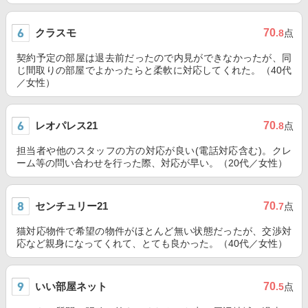
クラスモ
70
.8
点
契約予定の部屋は退去前だったので内見ができなかったが、同
じ間取りの部屋でよかったらと柔軟に対応してくれた。（40代
／女性）
レオパレス21
70
.8
点
担当者や他のスタッフの方の対応が良い(電話対応含む)。クレ
ーム等の問い合わせを行った際、対応が早い。（20代／女性）
センチュリー21
70
.7
点
猫対応物件で希望の物件がほとんど無い状態だったが、交渉対
応など親身になってくれて、とても良かった。（40代／女性）
いい部屋ネット
70
.5
点