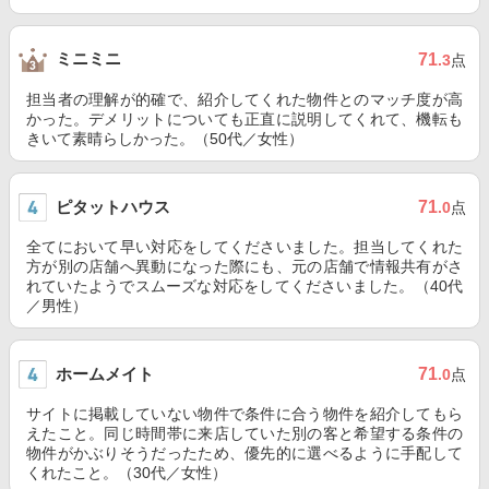
ミニミニ
71
.3
点
担当者の理解が的確で、紹介してくれた物件とのマッチ度が高
かった。デメリットについても正直に説明してくれて、機転も
きいて素晴らしかった。（50代／女性）
ピタットハウス
71
.0
点
全てにおいて早い対応をしてくださいました。担当してくれた
方が別の店舗へ異動になった際にも、元の店舗で情報共有がさ
れていたようでスムーズな対応をしてくださいました。（40代
／男性）
ホームメイト
71
.0
点
サイトに掲載していない物件で条件に合う物件を紹介してもら
えたこと。同じ時間帯に来店していた別の客と希望する条件の
物件がかぶりそうだったため、優先的に選べるように手配して
くれたこと。（30代／女性）