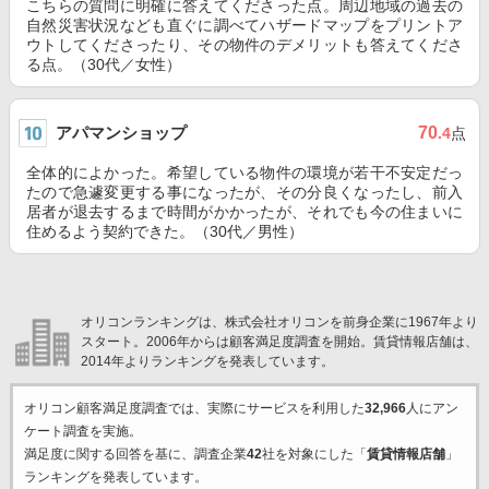
こちらの質問に明確に答えてくださった点。周辺地域の過去の
自然災害状況なども直ぐに調べてハザードマップをプリントア
ウトしてくださったり、その物件のデメリットも答えてくださ
る点。（30代／女性）
アパマンショップ
70
.4
点
全体的によかった。希望している物件の環境が若干不安定だっ
たので急遽変更する事になったが、その分良くなったし、前入
居者が退去するまで時間がかかったが、それでも今の住まいに
住めるよう契約できた。（30代／男性）
オリコンランキングは、株式会社オリコンを前身企業に1967年より
スタート。2006年からは顧客満足度調査を開始。賃貸情報店舗は、
2014年よりランキングを発表しています。
オリコン顧客満足度調査では、実際にサービスを利用した
32,966
人にアン
ケート調査を実施。
満足度に関する回答を基に、調査企業
42
社を対象にした「
賃貸情報店舗
」
ランキングを発表しています。