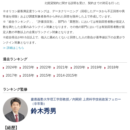
2)賃貸契約に関する説明を受け、契約までの対応を行った
※オリコン顧客満足度ランキングは、データクリーニング（回収したデータから不正回答や異
常値を排除）および調査対象者条件から外れた回答を除外した上で作成しています。
※「総合ランキング」、「評価項目別」、部門の「業態別」においては有効回答者数が規定人
数を満たした企業のみランクイン対象となります。その他の部門においては有効回答者数が規
定人数の半数以上の企業がランクイン対象となります。
※総合得点が60.0点以上で、他人に薦めたくないと回答した人の割合が基準値以下の企業がラ
ンクイン対象となります。
≫ 詳細はこちら
過去ランキング
2024年
2023年
2022年
2021年
2020年
2019年
2018年
2017年
2016年
2015年
2014-2015年
ランキング監修
慶應義塾大学理工学部教授／内閣府 上席科学技術政策フェロー
（非常勤）
鈴木秀男
【経歴】