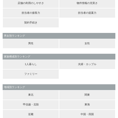
店舗の利用のしやすさ
物件情報の充実さ
担当者の接客力
担当者の提案力
契約手続き
男女別ランキング
男性
女性
家族構成別ランキング
1人暮らし
夫婦・カップル
ファミリー
地域別ランキング
東北
関東
甲信越・北陸
東海
近畿
中国・四国