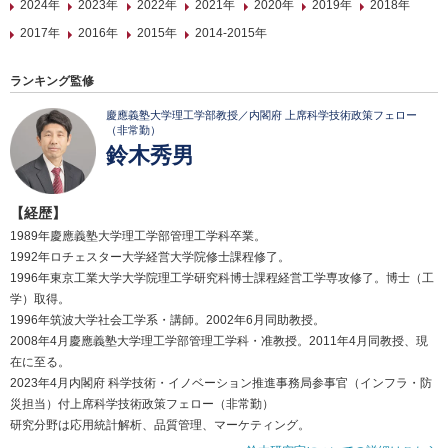
2024年
2023年
2022年
2021年
2020年
2019年
2018年
2017年
2016年
2015年
2014-2015年
ランキング監修
慶應義塾大学理工学部教授／内閣府 上席科学技術政策フェロー
（非常勤）
鈴木秀男
【経歴】
1989年慶應義塾大学理工学部管理工学科卒業。
1992年ロチェスター大学経営大学院修士課程修了。
1996年東京工業大学大学院理工学研究科博士課程経営工学専攻修了。博士（工
学）取得。
1996年筑波大学社会工学系・講師。2002年6月同助教授。
2008年4月慶應義塾大学理工学部管理工学科・准教授。2011年4月同教授、現
在に至る。
2023年4月内閣府 科学技術・イノベーション推進事務局参事官（インフラ・防
災担当）付上席科学技術政策フェロー（非常勤）
研究分野は応用統計解析、品質管理、マーケティング。