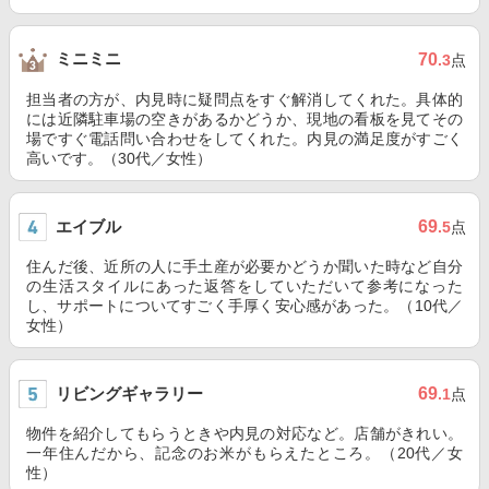
ミニミニ
70
.3
点
担当者の方が、内見時に疑問点をすぐ解消してくれた。具体的
には近隣駐車場の空きがあるかどうか、現地の看板を見てその
場ですぐ電話問い合わせをしてくれた。内見の満足度がすごく
高いです。（30代／女性）
エイブル
69
.5
点
住んだ後、近所の人に手土産が必要かどうか聞いた時など自分
の生活スタイルにあった返答をしていただいて参考になった
し、サポートについてすごく手厚く安心感があった。（10代／
女性）
リビングギャラリー
69
.1
点
物件を紹介してもらうときや内見の対応など。店舗がきれい。
一年住んだから、記念のお米がもらえたところ。（20代／女
性）