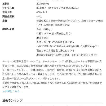
更新日
2024/10/01
サンプル数
32,104人（調査時サンプル数36,874人）
規定人数
400人以上
調査企業数
44社
定義
賃貸住宅の不動産仲介業務を行っており、店舗をチェーン展開
している民間の不動産仲介企業
調査対象者
性別：指定なし
年齢：18～84歳（高校生は除く）
地域：全国
条件：以下すべての条件を満たす人
1)過去5年以内に不動産仲介企業を利用して賃貸契約を行い、
現在もその賃貸住宅に居住している
2)賃貸契約に関する説明を受け、契約までの対応を行った
※オリコン顧客満足度ランキングは、データクリーニング（回収したデータから不正回答や異
常値を排除）および調査対象者条件から外れた回答を除外した上で作成しています。
※「総合ランキング」、「評価項目別」、部門の「業態別」においては有効回答者数が規定人
数を満たした企業のみランクイン対象となります。その他の部門においては有効回答者数が規
定人数の半数以上の企業がランクイン対象となります。
※総合得点が60.0点以上で、他人に薦めたくないと回答した人の割合が基準値以下の企業がラ
ンクイン対象となります。
≫ 詳細はこちら
過去ランキング