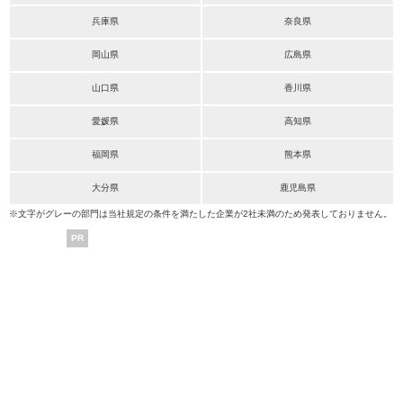
兵庫県
奈良県
岡山県
広島県
山口県
香川県
愛媛県
高知県
福岡県
熊本県
大分県
鹿児島県
※文字がグレーの部門は当社規定の条件を満たした企業が2社未満のため発表しておりません。
PR