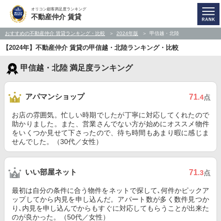
オリコン顧客満足度ランキング
不動産仲介 賃貸
おすすめの不動産仲介 賃貸ランキング・比較
2024年版
甲信越・北陸
【2024年】不動産仲介 賃貸の甲信越・北陸ランキング・比較
甲信越・北陸 満足度ランキング
アパマンショップ
71
.4
点
お店の雰囲気。忙しい時期でしたが丁寧に対応してくれたので
助かりました。また、営業さんでない方が始めにオススメ物件
をいくつか見せて下さったので、待ち時間もあまり暇に感じま
せんでした。（30代／女性）
いい部屋ネット
71
.3
点
最初は自分の条件に合う物件をネットで探して､何件かピックア
ップしてから内見を申し込んだ。アパート数が多く数件見つか
り､内見を申し込んでからもすぐに対応してもらうことが出来た
のが良かった。（50代／女性）