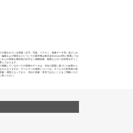
で公開されている情報（文字、写真、イラスト、画像データ等）及びこれ
・編集および構造などについての著作権は株式会社oricon MEに帰属してお
これらの情報を権利者の許可なく無断転載・複製などの二次利用を行うこ
禁じております。
で掲載しているすべての情報やデータは、当社の調査に基づいた結果から
ものとなりますが、サービスへの感想については、サービスの利用者が提
見解・感想となっており、当社の見解・意見ではないことをご理解いただ
ご覧ください。