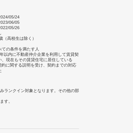
024/05/24
023/06/05
022/05/26
し
4歳（高校生は除く）
べての条件を満たす人
去5年以内に不動産仲介企業を利用して賃貸契
い、現在もその賃貸住宅に居住している
貸契約に関する説明を受け、契約までの対応
た
みランクイン対象となります。その他の部
ります。