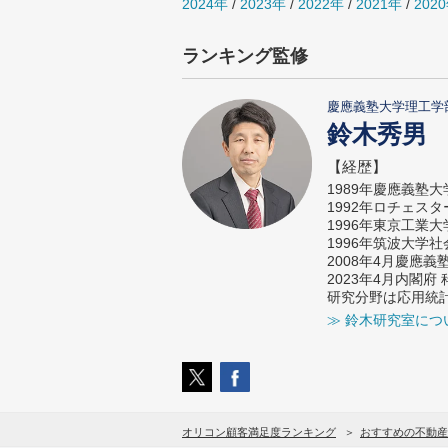
2024年
/
2023年
/
2022年
/
2021年
/
202
ランキング監修
慶應義塾大学理工学
鈴木秀男
【経歴】
1989年慶應義塾
1992年ロチェス
1996年東京工業
1996年筑波大学
2008年4月慶應
2023年4月内閣
研究分野は応用統
≫ 鈴木研究室につ
オリコン顧客満足度ランキング
おすすめの不動産