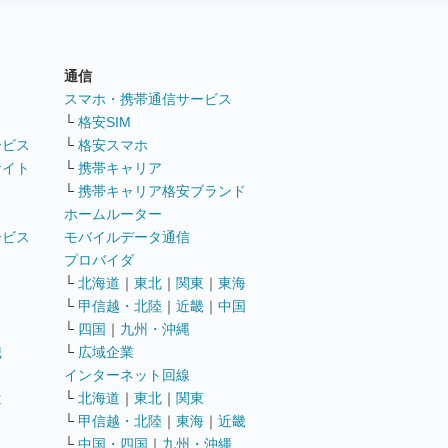
通信
ト
スマホ・携帯通信サービス
└
格安SIM
ービス
└
格安スマホ
サイト
└
携帯キャリア
└
携帯キャリア格安ブランド
ホームルーター
ービス
モバイルデータ通信
ト
プロバイダ
└
北海道
｜
東北
｜
関東
｜
東海
└
甲信越・北陸
｜
近畿
｜
中国
└
四国
｜
九州・沖縄
職
└
広域企業
インターネット回線
遣
└
北海道
｜
東北
｜
関東
└
甲信越・北陸
｜
東海
｜
近畿
ス
└
中国・四国
｜
九州・沖縄