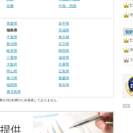
近畿
中国・四国
青森県
岩手県
福島県
茨城県
契
千葉県
東京都
新潟県
石川県
岐阜県
静岡県
三重県
滋賀県
大阪府
兵庫県
岡山県
広島県
香川県
愛媛県
福岡県
熊本県
鹿児島県
業が2社未満のため発表しておりません。
PR