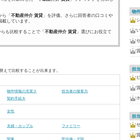
物
から「
不動産仲介 賃貸
」を評価。さらに回答者の口コミや
掲載しています。
からも比較することで「
不動産仲介 賃貸
」選びにお役立て
担
び替えて比較することが出来ます。
物件情報の充実さ
担当者の接客力
契約手続き
女性
担
夫婦・カップル
ファミリー
関東
甲信越・北陸