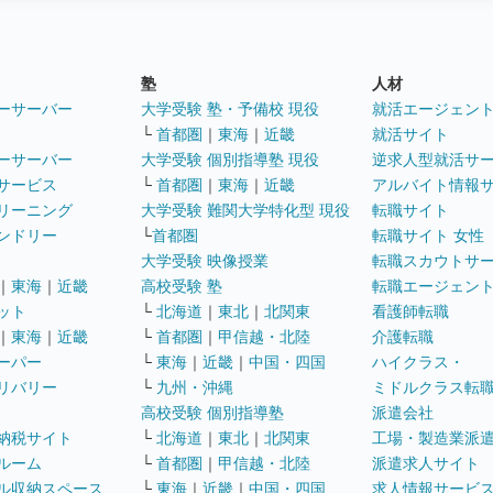
塾
人材
ーサーバー
大学受験 塾・予備校 現役
就活エージェン
└
首都圏
｜
東海
｜
近畿
就活サイト
ーサーバー
大学受験 個別指導塾 現役
逆求人型就活サ
サービス
└
首都圏
｜
東海
｜
近畿
アルバイト情報
リーニング
大学受験 難関大学特化型 現役
転職サイト
ンドリー
└
首都圏
転職サイト 女性
大学受験 映像授業
転職スカウトサ
｜
東海
｜
近畿
高校受験 塾
転職エージェン
ット
└
北海道
｜
東北
｜
北関東
看護師転職
｜
東海
｜
近畿
└
首都圏
｜
甲信越・北陸
介護転職
ーパー
└
東海
｜
近畿
｜
中国・四国
ハイクラス・
リバリー
└
九州・沖縄
ミドルクラス転
高校受験 個別指導塾
派遣会社
納税サイト
└
北海道
｜
東北
｜
北関東
工場・製造業派
ルーム
└
首都圏
｜
甲信越・北陸
派遣求人サイト
ル収納スペース
└
東海
｜
近畿
｜
中国・四国
求人情報サービ