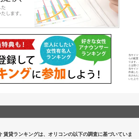
当サイト
らの配置
ります。
とは固く
当サイト
作成した
出された
いた上で
介 賃貸ランキングは、オリコンの以下の調査に基づいていま