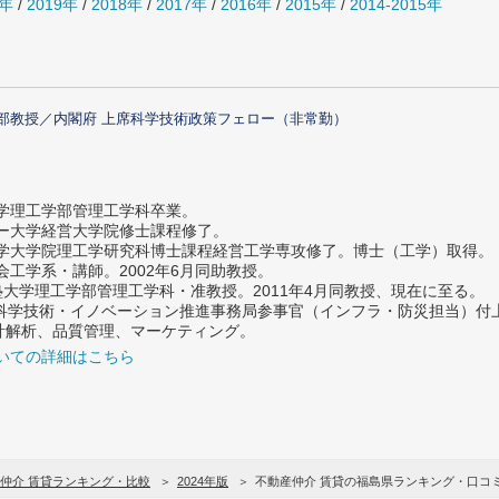
0年
/
2019年
/
2018年
/
2017年
/
2016年
/
2015年
/
2014-2015年
部教授／内閣府 上席科学技術政策フェロー（非常勤）
大学理工学部管理工学科卒業。
ター大学経営大学院修士課程修了。
大学大学院理工学研究科博士課程経営工学専攻修了。博士（工学）取得。
社会工学系・講師。2002年6月同助教授。
義塾大学理工学部管理工学科・准教授。2011年4月同教授、現在に至る。
府 科学技術・イノベーション推進事務局参事官（インフラ・防災担当）
計解析、品質管理、マーケティング。
いての詳細はこちら
仲介 賃貸ランキング・比較
2024年版
不動産仲介 賃貸の福島県ランキング・口コ