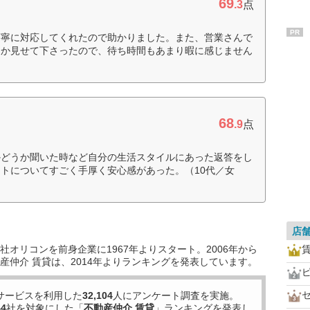
69
.3
点
PR
丁寧に対応してくれたので助かりました。また、営業さんで
つか見せて下さったので、待ち時間もあまり暇に感じません
68
.9
点
かどうか聞いた時など自分の生活スタイルにあった返答をし
トについてすごく手厚く安心感があった。（10代／女
店
オリコンを前身企業に1967年よりスタート。2006年から
産仲介 賃貸は、2014年よりランキングを発表しています。
サービスを利用した
32,104
人にアンケート調査を実施。
44
社を対象にした「
不動産仲介 賃貸
」ランキングを発表し