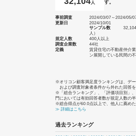
32,104
す。
人
事前調査
2024/03/07～2024/05/0
更新日
2024/10/01
サンプル数
32,1
人）
規定人数
400人以上
調査企業数
44社
定義
賃貸住宅の不動産仲介業
ン展開している民間の不
※オリコン顧客満足度ランキングは、デー
および調査対象者条件から外れた回答を
※「総合ランキング」、「評価項目別」、
門においては有効回答者数が規定人数の半
※総合得点が60.0点以上で、他人に薦
≫ 詳細はこちら
過去ランキング