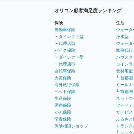
オリコン顧客満足度ランキング
保険
生活
自動車保険
ウォータ
└
ダイレクト型
浄水型
└
代理店型
ウォータ
バイク保険
家事代行
└
ダイレクト型
ハウスク
└
代理店型
コインラ
自転車保険
食材宅配
火災保険
└
首都圏
海外旅行保険
ミールキ
ペット保険
└
首都圏
生命保険
ネットス
医療保険
フードデ
がん保険
サービス
学資保険
ふるさと
保険相談ショップ
トランク
└
レンタ