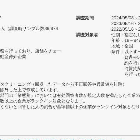
7
調査期間
2024/05/08～2
2023/05/16～2
04人（調査時サンプル数36,874
2022/05/16～2
調査対象者
性別：指定な
年齢：18～8
地域：全国
務を行っており、店舗をチェー
条件：以下す
動産仲介企業
1)過
約を行
2)賃
を行っ
タクリーニング（回収したデータから不正回答や異常値を排除）
除外した上で作成しています。
部門の「業態別」においては有効回答者数が規定人数を満たした企業の
数以上の企業がランクイン対象となります。
めたくないと回答した人の割合が基準値以下の企業がランクイン対象とな