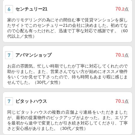
センチュリー21
70
.2
点
家のリモデリングの為にその間住む事で賃貸マンションを探し
たサイトでこのセンチュリー21の会社に決めました。初めてな
ので心配も有ったけれど、迅速で丁寧な対応で感謝です。（60
代以上／女性）
アパマンショップ
70
.1
点
お店の雰囲気。忙しい時期でしたが丁寧に対応してくれたので
助かりました。また、営業さんでない方が始めにオススメ物件
をいくつか見せて下さったので、待ち時間もあまり暇に感じま
せんでした。（30代／女性）
ピタットハウス
70
.1
点
同じピタットハウスの複数の店舗より連絡をいただきました
が、最初の提案物件のピックアップがよかった。また、エリア
を最初から途中で変更したが引き続き対応してくださり、丁寧
さと安心感がありました。（30代／女性）