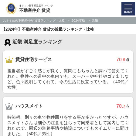
オリコン顧客満足度ランキング
不動産仲介 賃貸
おすすめの不動産仲介 賃貸ランキング・比較
2024年版
近畿
【2024年】不動産仲介 賃貸の近畿ランキング・比較
近畿 満足度ランキング
賃貸住宅サービス
70
.9
点
担当者がすごく感じが良く、質問にもちゃんと調べて答えてく
れた。物件への道中の車内でも、スーパーや神社やゴミ出しな
ど、色々説明してくれて、今の生活に役立っている。（40代／
女性）
ハウスメイト
70
.7
点
時節柄、別々の車で物件回りをする事が多かったですが、ハウ
スメイトさんは細心の注意をはらって同乗者として案内してく
れたので、周辺の道路事情や施設についてもタイムリーに聞け
ました。（50代／男性）