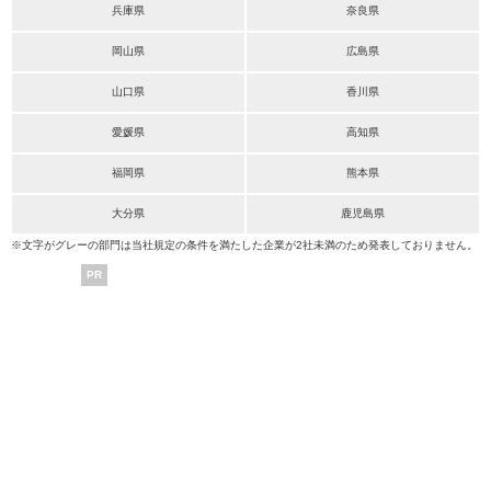
兵庫県
奈良県
岡山県
広島県
山口県
香川県
愛媛県
高知県
福岡県
熊本県
大分県
鹿児島県
※文字がグレーの部門は当社規定の条件を満たした企業が2社未満のため発表しておりません。
PR