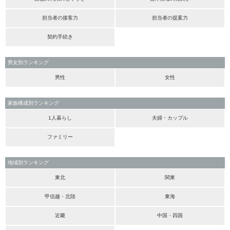
担当者の接客力
担当者の提案力
契約手続き
男女別ランキング
男性
女性
家族構成別ランキング
1人暮らし
夫婦・カップル
ファミリー
地域別ランキング
東北
関東
甲信越・北陸
東海
近畿
中国・四国