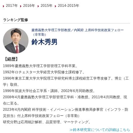
2017年
2016年
2015年
2014-2015年
ランキング監修
慶應義塾大学理工学部教授／内閣府 上席科学技術政策フェロー
（非常勤）
鈴木秀男
【経歴】
1989年慶應義塾大学理工学部管理工学科卒業。
1992年ロチェスター大学経営大学院修士課程修了。
1996年東京工業大学大学院理工学研究科博士課程経営工学専攻修了。博士（工
学）取得。
1996年筑波大学社会工学系・講師。2002年6月同助教授。
2008年4月慶應義塾大学理工学部管理工学科・准教授。2011年4月同教授、現
在に至る。
2023年4月内閣府 科学技術・イノベーション推進事務局参事官（インフラ・防
災担当）付上席科学技術政策フェロー（非常勤）
研究分野は応用統計解析、品質管理、マーケティング。
≫鈴木研究室についての詳細はこちら