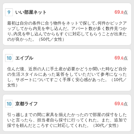
いい部屋ネット
69
.8
点
最初は自分の条件に合う物件をネットで探して､何件かピックア
ップしてから内見を申し込んだ。アパート数が多く数件見つか
り､内見を申し込んでからもすぐに対応してもらうことが出来た
のが良かった。（50代／女性）
エイブル
69
.6
点
住んだ後、近所の人に手土産が必要かどうか聞いた時など自分
の生活スタイルにあった返答をしていただいて参考になった
し、サポートについてすごく手厚く安心感があった。（10代／
女性）
京都ライフ
69
.6
点
引っ越しまでの間に家具を揃えたかったので部屋の採寸をした
いと言ったら、担当者自ら採寸に行ってくれた。また、追加で
採寸を頼んだところすぐに対応してくれた。（30代／女性）