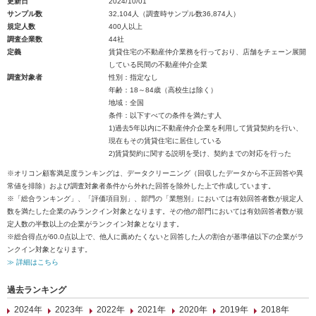
更新日
2024/10/01
サンプル数
32,104人（調査時サンプル数36,874人）
規定人数
400人以上
調査企業数
44社
定義
賃貸住宅の不動産仲介業務を行っており、店舗をチェーン展開
している民間の不動産仲介企業
調査対象者
性別：指定なし
年齢：18～84歳（高校生は除く）
地域：全国
条件：以下すべての条件を満たす人
1)過去5年以内に不動産仲介企業を利用して賃貸契約を行い、
現在もその賃貸住宅に居住している
2)賃貸契約に関する説明を受け、契約までの対応を行った
※オリコン顧客満足度ランキングは、データクリーニング（回収したデータから不正回答や異
常値を排除）および調査対象者条件から外れた回答を除外した上で作成しています。
※「総合ランキング」、「評価項目別」、部門の「業態別」においては有効回答者数が規定人
数を満たした企業のみランクイン対象となります。その他の部門においては有効回答者数が規
定人数の半数以上の企業がランクイン対象となります。
※総合得点が60.0点以上で、他人に薦めたくないと回答した人の割合が基準値以下の企業がラ
ンクイン対象となります。
≫ 詳細はこちら
過去ランキング
2024年
2023年
2022年
2021年
2020年
2019年
2018年