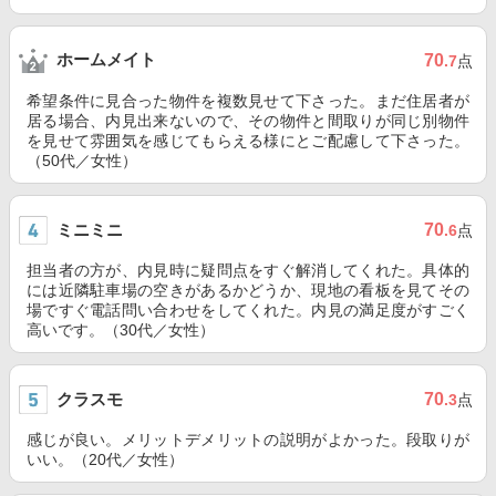
ホームメイト
70
.7
点
希望条件に見合った物件を複数見せて下さった。まだ住居者が
居る場合、内見出来ないので、その物件と間取りが同じ別物件
を見せて雰囲気を感じてもらえる様にとご配慮して下さった。
（50代／女性）
ミニミニ
70
.6
点
担当者の方が、内見時に疑問点をすぐ解消してくれた。具体的
には近隣駐車場の空きがあるかどうか、現地の看板を見てその
場ですぐ電話問い合わせをしてくれた。内見の満足度がすごく
高いです。（30代／女性）
クラスモ
70
.3
点
感じが良い。メリットデメリットの説明がよかった。段取りが
いい。（20代／女性）