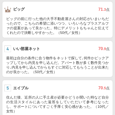
ビッグ
71
.3
点
ビッグの前に行った他の大手不動産屋さんの対応がいまいちだ
ったので、こちらの希望に添いつつ、いろいろなプラスアルフ
ァの提案があって良かった。特にデメリットもちゃんと伝えて
くれたので決断しやすかった。（50代／女性）
いい部屋ネット
70
.9
点
最初は自分の条件に合う物件をネットで探して､何件かピックア
ップしてから内見を申し込んだ。アパート数が多く数件見つか
り､内見を申し込んでからもすぐに対応してもらうことが出来た
のが良かった。（50代／女性）
エイブル
70
.5
点
住んだ後、近所の人に手土産が必要かどうか聞いた時など自分
の生活スタイルにあった返答をしていただいて参考になった
し、サポートについてすごく手厚く安心感があった。（10代／
女性）