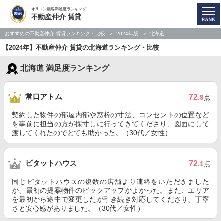
オリコン顧客満足度ランキング
不動産仲介 賃貸
おすすめの不動産仲介 賃貸ランキング・比較
2024年版
北海道
【2024年】不動産仲介 賃貸の北海道ランキング・比較
北海道 満足度ランキング
常口アトム
72
.9
点
契約した物件の部屋内部や窓枠の寸法、コンセントの位置など
を事前に担当の方が採寸しに行ってきてくださり、図面にして
渡してくれたのでとても助かった。（30代／女性）
ピタットハウス
72
.1
点
同じピタットハウスの複数の店舗より連絡をいただきました
が、最初の提案物件のピックアップがよかった。また、エリア
を最初から途中で変更したが引き続き対応してくださり、丁寧
さと安心感がありました。（30代／女性）