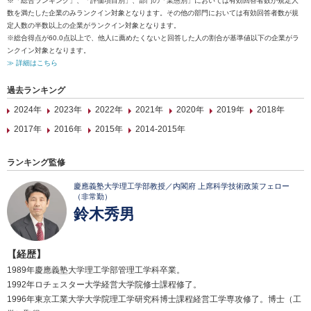
※「総合ランキング」、「評価項目別」、部門の「業態別」においては有効回答者数が規定人
数を満たした企業のみランクイン対象となります。その他の部門においては有効回答者数が規
定人数の半数以上の企業がランクイン対象となります。
※総合得点が60.0点以上で、他人に薦めたくないと回答した人の割合が基準値以下の企業がラ
ンクイン対象となります。
≫ 詳細はこちら
過去ランキング
2024年
2023年
2022年
2021年
2020年
2019年
2018年
2017年
2016年
2015年
2014-2015年
ランキング監修
慶應義塾大学理工学部教授／内閣府 上席科学技術政策フェロー
（非常勤）
鈴木秀男
【経歴】
1989年慶應義塾大学理工学部管理工学科卒業。
1992年ロチェスター大学経営大学院修士課程修了。
1996年東京工業大学大学院理工学研究科博士課程経営工学専攻修了。博士（工