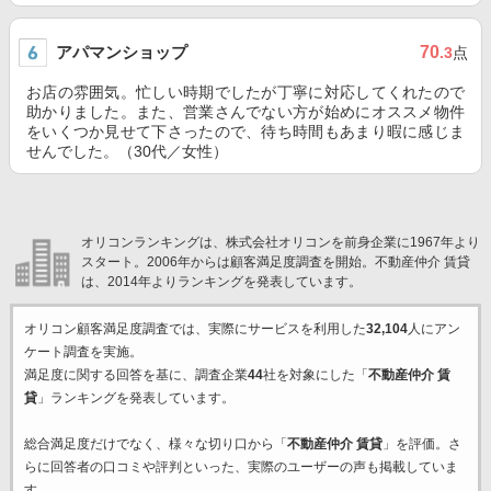
アパマンショップ
70
.3
点
お店の雰囲気。忙しい時期でしたが丁寧に対応してくれたので
助かりました。また、営業さんでない方が始めにオススメ物件
をいくつか見せて下さったので、待ち時間もあまり暇に感じま
せんでした。（30代／女性）
オリコンランキングは、株式会社オリコンを前身企業に1967年より
スタート。2006年からは顧客満足度調査を開始。不動産仲介 賃貸
は、2014年よりランキングを発表しています。
オリコン顧客満足度調査では、実際にサービスを利用した
32,104
人にアン
ケート調査を実施。
満足度に関する回答を基に、調査企業
44
社を対象にした「
不動産仲介 賃
貸
」ランキングを発表しています。
総合満足度だけでなく、様々な切り口から「
不動産仲介 賃貸
」を評価。さ
らに回答者の口コミや評判といった、実際のユーザーの声も掲載していま
す。