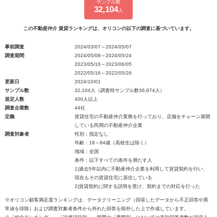
サンプル数
32,104
人
この不動産仲介 賃貸ランキングは、オリコンの以下の調査に基づいています。
事前調査
2024/03/07～2024/05/07
調査期間
2024/05/08～2024/05/24
2023/05/16～2023/06/05
2022/05/16～2022/05/26
更新日
2024/10/01
サンプル数
32,104人（調査時サンプル数36,874人）
規定人数
400人以上
調査企業数
44社
定義
賃貸住宅の不動産仲介業務を行っており、店舗をチェーン展開
している民間の不動産仲介企業
調査対象者
性別：指定なし
年齢：18～84歳（高校生は除く）
地域：全国
条件：以下すべての条件を満たす人
1)過去5年以内に不動産仲介企業を利用して賃貸契約を行い、
現在もその賃貸住宅に居住している
2)賃貸契約に関する説明を受け、契約までの対応を行った
※オリコン顧客満足度ランキングは、データクリーニング（回収したデータから不正回答や異
常値を排除）および調査対象者条件から外れた回答を除外した上で作成しています。