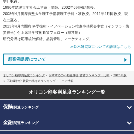
学）取得。
1996年筑波大学社会工学系・講師。2002年6月同助教授。
2008年4月慶應義塾大学理工学部管理工学科・准教授。2011年4月同教授、現
在に至る。
2023年4月内閣府 科学技術・イノベーション推進事務局参事官（インフラ・防
災担当）付上席科学技術政策フェロー（非常勤）
研究分野は応用統計解析、品質管理、マーケティング。
≫鈴木研究室についての詳細はこちら
顧客満足度について
オリコン顧客満足度ランキング
おすすめの不動産仲介 賃貸ランキング・比較
2024年版
不動産仲介 賃貸の北海道ランキング・口コミ情報
オリコン顧客満足度
ランキング一覧
保険
関連ランキング
金融
関連ランキング