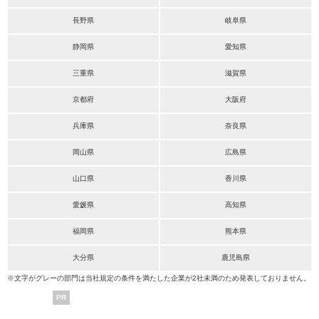
長野県
岐阜県
静岡県
愛知県
三重県
滋賀県
京都府
大阪府
兵庫県
奈良県
岡山県
広島県
山口県
香川県
愛媛県
高知県
福岡県
熊本県
大分県
鹿児島県
※文字がグレーの部門は当社規定の条件を満たした企業が2社未満のため発表しておりません。
PR