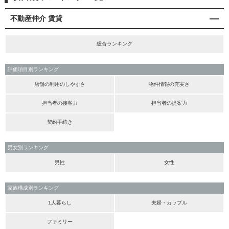
不動産仲介 賃貸
総合ランキング
評価項目別ランキング
店舗の利用のしやすさ
物件情報の充実さ
担当者の接客力
担当者の提案力
契約手続き
男女別ランキング
男性
女性
家族構成別ランキング
1人暮らし
夫婦・カップル
ファミリー