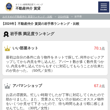
オリコン顧客満足度ランキング
不動産仲介 賃貸
おすすめの不動産仲介 賃貸ランキング・比較
2024年版
岩手県
【2024年】不動産仲介 賃貸の岩手県ランキング・比較
岩手県 満足度ランキング
いい部屋ネット
70
.1
点
最初は自分の条件に合う物件をネットで探して､何件かピックア
ップしてから内見を申し込んだ。アパート数が多く数件見つか
り､内見を申し込んでからもすぐに対応してもらうことが出来た
のが良かった。（50代／女性）
アパマンショップ
67
.2
点
お店の雰囲気。忙しい時期でしたが丁寧に対応してくれたので
助かりました。また、営業さんでない方が始めにオススメ物件
をいくつか見せて下さったので、待ち時間もあまり暇に感じま
せんでした。（30代／女性）