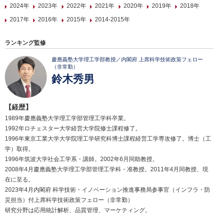
2024年
2023年
2022年
2021年
2020年
2019年
2018年
2017年
2016年
2015年
2014-2015年
ランキング監修
慶應義塾大学理工学部教授／内閣府 上席科学技術政策フェロー
（非常勤）
鈴木秀男
【経歴】
1989年慶應義塾大学理工学部管理工学科卒業。
1992年ロチェスター大学経営大学院修士課程修了。
1996年東京工業大学大学院理工学研究科博士課程経営工学専攻修了。博士（工
学）取得。
1996年筑波大学社会工学系・講師。2002年6月同助教授。
2008年4月慶應義塾大学理工学部管理工学科・准教授。2011年4月同教授、現
在に至る。
2023年4月内閣府 科学技術・イノベーション推進事務局参事官（インフラ・防
災担当）付上席科学技術政策フェロー（非常勤）
研究分野は応用統計解析、品質管理、マーケティング。