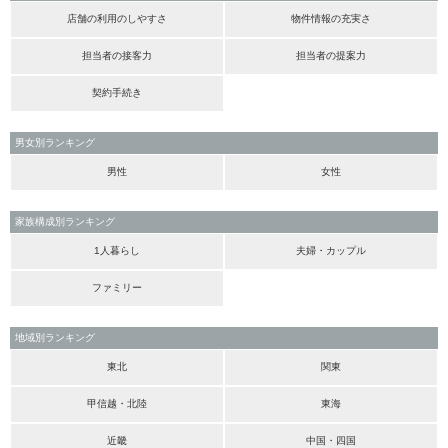
店舗の利用のしやすさ
物件情報の充実さ
担当者の接客力
担当者の提案力
契約手続き
男女別ランキング
男性
女性
家族構成別ランキング
1人暮らし
夫婦・カップル
ファミリー
地域別ランキング
東北
関東
甲信越・北陸
東海
近畿
中国・四国