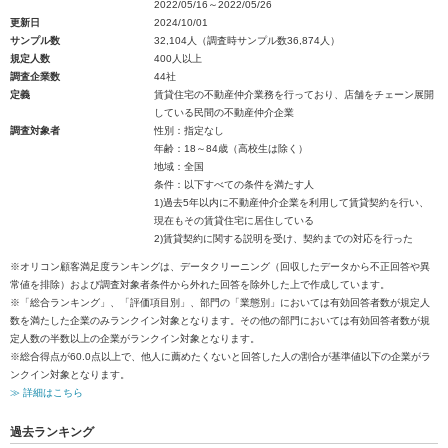
2022/05/16～2022/05/26
更新日
2024/10/01
サンプル数
32,104人（調査時サンプル数36,874人）
規定人数
400人以上
調査企業数
44社
定義
賃貸住宅の不動産仲介業務を行っており、店舗をチェーン展開
している民間の不動産仲介企業
調査対象者
性別：指定なし
年齢：18～84歳（高校生は除く）
地域：全国
条件：以下すべての条件を満たす人
1)過去5年以内に不動産仲介企業を利用して賃貸契約を行い、
現在もその賃貸住宅に居住している
2)賃貸契約に関する説明を受け、契約までの対応を行った
※オリコン顧客満足度ランキングは、データクリーニング（回収したデータから不正回答や異
常値を排除）および調査対象者条件から外れた回答を除外した上で作成しています。
※「総合ランキング」、「評価項目別」、部門の「業態別」においては有効回答者数が規定人
数を満たした企業のみランクイン対象となります。その他の部門においては有効回答者数が規
定人数の半数以上の企業がランクイン対象となります。
※総合得点が60.0点以上で、他人に薦めたくないと回答した人の割合が基準値以下の企業がラ
ンクイン対象となります。
≫ 詳細はこちら
過去ランキング