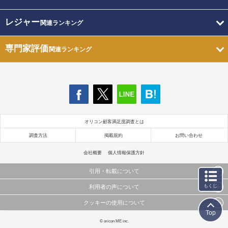
レジャー
関連ランキング
専門家評価
関連ランキング
オリコン顧客満足度調査とは
調査方法
掲載規約
お問い合わせ
会社概要
個人情報保護方針
引用・転載について
もくじ
利用者の声について
当サイトで公開されている情報（文字、写真、イラスト、画像データ等）及びこれらの配置・
編集および構造などについての著作権は株式会社oricon MEに帰属しております。
クッキーの使用について
当サイトに掲載している内容はすべてサービスの利用者が提出された見解・感想です。
これらの情報を権利者の許可なく無断転載・複製などの二次利用を行うことは固く禁じており
Top
弊社が内容について正確性を含め一切保証するものではありません。
ます。
このサイトでは Cookie を使用して、ユーザーに合わせたコンテンツや広告の表示、ソーシャル
© oricon ME inc.
弊社の見解・ 意見ではないことをご理解いただいた上でご覧ください。