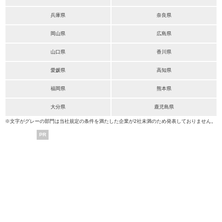
兵庫県
奈良県
岡山県
広島県
山口県
香川県
愛媛県
高知県
福岡県
熊本県
大分県
鹿児島県
※文字がグレーの部門は当社規定の条件を満たした企業が2社未満のため発表しておりません。
PR