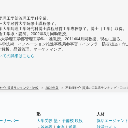
大学理工学部管理工学科卒業。
ター大学経営大学院修士課程修了。
大学大学院理工学研究科博士課程経営工学専攻修了。博士（工学）取得。
社会工学系・講師。2002年6月同助教授。
義塾大学理工学部管理工学科・准教授。2011年4月同教授、現在に至る。
府 科学技術・イノベーション推進事務局参事官（インフラ・防災担当）
計解析、品質管理、マーケティング。
いての詳細はこちら
仲介 賃貸ランキング・比較
2024年版
不動産仲介 賃貸の広島県ランキング・口コ
塾
人材
ーサーバー
大学受験 塾・予備校 現役
就活エージェン
└
首都圏
｜
東海
｜
近畿
就活サイト