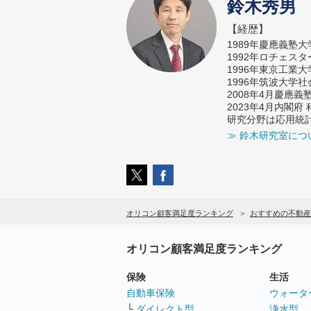
鈴木秀男
【経歴】
1989年慶應義塾
1992年ロチェス
1996年東京工業
1996年筑波大学
2008年4月慶應
2023年4月内閣
研究分野は応用統
≫ 鈴木研究室につ
オリコン顧客満足度ランキング
おすすめの不動産
オリコン顧客満足度ランキング
保険
生活
自動車保険
ウォータ
└
ダイレクト型
浄水型