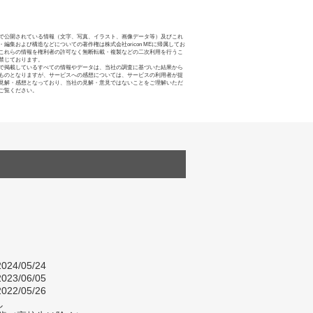
で公開されている情報（文字、写真、イラスト、画像データ等）及びこれ
・編集および構造などについての著作権は株式会社oricon MEに帰属してお
これらの情報を権利者の許可なく無断転載・複製などの二次利用を行うこ
禁じております。
で掲載しているすべての情報やデータは、当社の調査に基づいた結果から
ものとなりますが、サービスへの感想については、サービスの利用者が提
見解・感想となっており、当社の見解・意見ではないことをご理解いただ
ご覧ください。
024/05/24
023/06/05
022/05/26
し