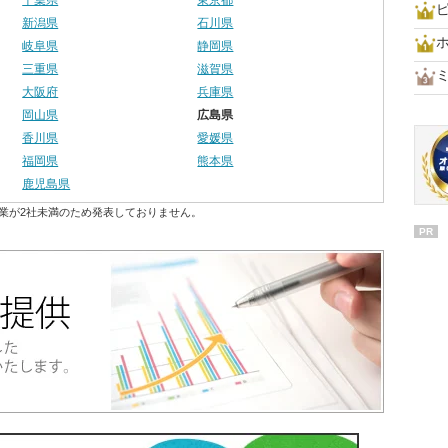
千葉県
東京都
新潟県
石川県
岐阜県
静岡県
三重県
滋賀県
大阪府
兵庫県
岡山県
広島県
香川県
愛媛県
福岡県
熊本県
鹿児島県
業が2社未満のため発表しておりません。
PR