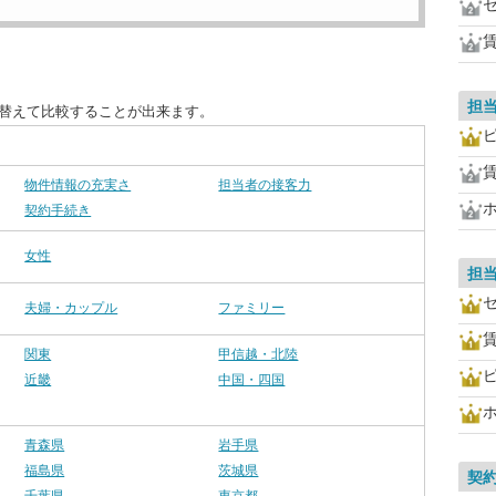
担
び替えて比較することが出来ます。
物件情報の充実さ
担当者の接客力
契約手続き
女性
担
夫婦・カップル
ファミリー
関東
甲信越・北陸
近畿
中国・四国
青森県
岩手県
福島県
茨城県
契