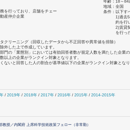
年齢：18～8
地域：全国
務を行っており、店舗をチェー
条件：以下す
動産仲介企業
1)過
約を行
2)賃
を行っ
タクリーニング（回収したデータから不正回答や異常値を排除）
除外した上で作成しています。
部門の「業態別」においては有効回答者数が規定人数を満たした企業の
数以上の企業がランクイン対象となります。
めたくないと回答した人の割合が基準値以下の企業がランクイン対象とな
0年
/
2019年
/
2018年
/
2017年
/
2016年
/
2015年
/
2014-2015年
部教授／内閣府 上席科学技術政策フェロー（非常勤）