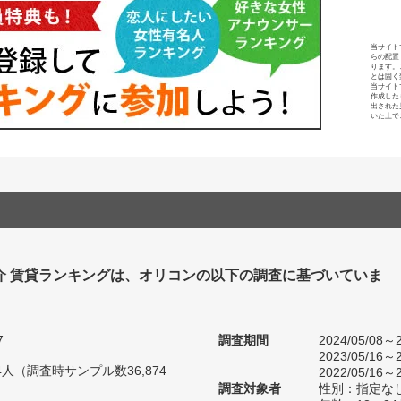
当サイト
らの配置
ります。
とは固く
当サイト
作成した
出された
いた上で
介 賃貸ランキングは、オリコンの以下の調査に基づいていま
7
調査期間
2024/05/08～2
2023/05/16～2
04人（調査時サンプル数36,874
2022/05/16～2
調査対象者
性別：指定な