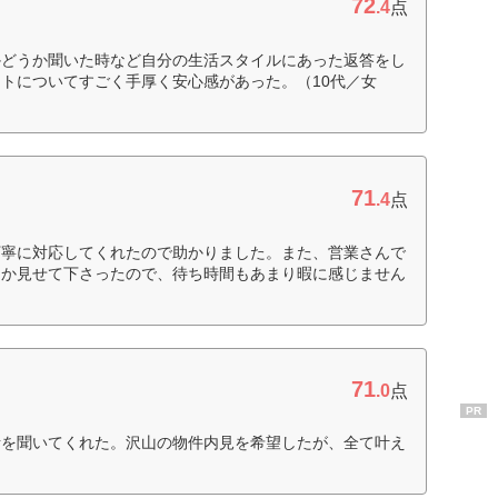
72
.4
点
かどうか聞いた時など自分の生活スタイルにあった返答をし
トについてすごく手厚く安心感があった。（10代／女
71
.4
点
丁寧に対応してくれたので助かりました。また、営業さんで
つか見せて下さったので、待ち時間もあまり暇に感じません
71
.0
点
PR
話を聞いてくれた。沢山の物件内見を希望したが、全て叶え