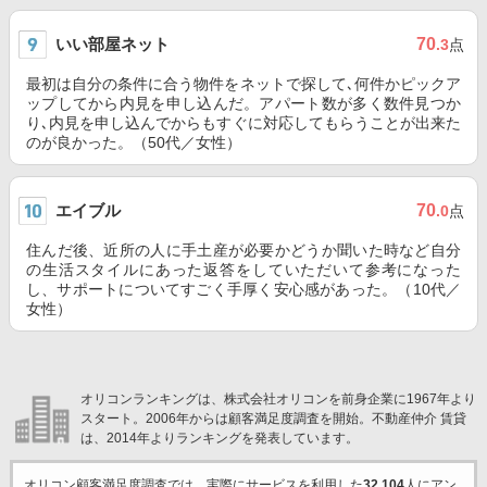
いい部屋ネット
70
.3
点
最初は自分の条件に合う物件をネットで探して､何件かピックア
ップしてから内見を申し込んだ。アパート数が多く数件見つか
り､内見を申し込んでからもすぐに対応してもらうことが出来た
のが良かった。（50代／女性）
エイブル
70
.0
点
住んだ後、近所の人に手土産が必要かどうか聞いた時など自分
の生活スタイルにあった返答をしていただいて参考になった
し、サポートについてすごく手厚く安心感があった。（10代／
女性）
オリコンランキングは、株式会社オリコンを前身企業に1967年より
スタート。2006年からは顧客満足度調査を開始。不動産仲介 賃貸
は、2014年よりランキングを発表しています。
オリコン顧客満足度調査では、実際にサービスを利用した
32,104
人にアン