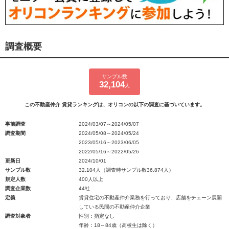
調査概要
サンプル数
32,104
人
この不動産仲介 賃貸ランキングは、オリコンの以下の調査に基づいています。
事前調査
2024/03/07～2024/05/07
調査期間
2024/05/08～2024/05/24
2023/05/16～2023/06/05
2022/05/16～2022/05/26
更新日
2024/10/01
サンプル数
32,104人（調査時サンプル数36,874人）
規定人数
400人以上
調査企業数
44社
定義
賃貸住宅の不動産仲介業務を行っており、店舗をチェーン展開
している民間の不動産仲介企業
調査対象者
性別：指定なし
年齢：18～84歳（高校生は除く）