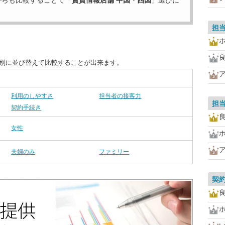
からも比較することで「
賃貸情報店舗 中国・四国
」選びに
担
目別に並び替えて比較することが出来ます。
利用のしやすさ
担当者の接客力
担
契約手続き
女性
夫婦のみ
ファミリー
契