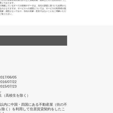
これらの情報を権利者の許可なく無断転載・複製などの二次利用を行うこ
禁じております。
で掲載しているすべての情報やデータは、当社の調査に基づいた結果から
ものとなりますが、サービスへの感想については、サービスの利用者が提
見解・感想となっており、当社の見解・意見ではないことをご理解いただ
ご覧ください。
017/06/05
016/07/22
015/07/23
し
以上（高校生を除く）
年以内に中国・四国にある不動産屋（街の不
を除く）を利用して住居賃貸契約をしたこ