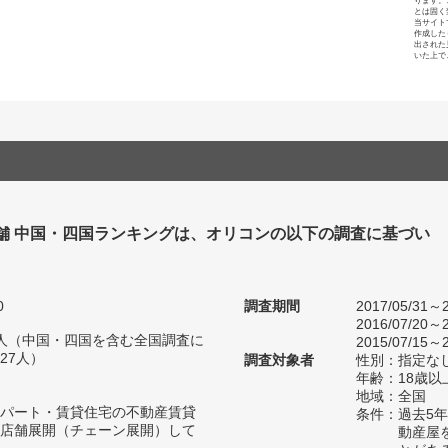
ります。
とは固く
当サイト
作成した
出された
いた上で
舗 中国・四国ランキングは、オリコンの以下の調査に基づい
0
調査期間
2017/05/31～2
2016/07/20～2
45人（中国・四国を含む全国調査に
2015/07/15～2
27人）
調査対象者
性別：指定な
年齢：18歳
地域：全国
パート・賃貸住宅の不動産賃貸
条件：過去5
店舗展開（チェーン展開）して
動産屋