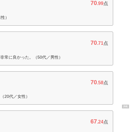
70
.99
点
男性）
70
.71
点
非常に良かった。（50代／男性）
70
.58
点
（20代／女性）
PR
67
.24
点