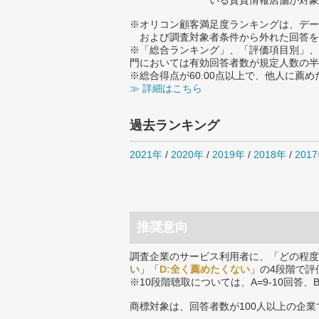
いる賃貸情報店舗が対象
※オリコン顧客満足度ランキングは、デー
および調査対象者条件から外れた回答を
※「総合ランキング」、「評価項目別」、
門においては有効回答者数が規定人数の半
※総合得点が60.00点以上で、他人に
≫ 詳細はこちら
過去ランキング
2021年
/
2020年
/
2019年
/
2018年
/
201
推奨意向
調査企業のサービス利用者に、「どの程度
い
」「
D:全く薦めたくない
」の4段階で評
※10段階聴取については、A=9-10回答、
商標対象は、回答者数が100人以上の企業