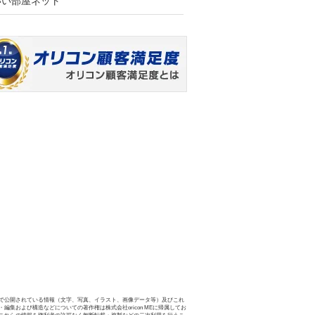
いい部屋ネット
で公開されている情報（文字、写真、イラスト、画像データ等）及びこれ
・編集および構造などについての著作権は株式会社oricon MEに帰属してお