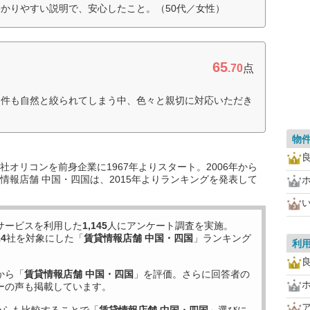
かりやすい説明で、安心したこと。（50代／女性）
65
.70
点
物件も自然と絞られてしまう中、色々と親切に対応いただき
物
オリコンを前身企業に1967年よりスタート。2006年から
情報店舗 中国・四国は、2015年よりランキングを発表して
サービスを利用した
1,145
人にアンケート調査を実施。
14
社を対象にした「
賃貸情報店舗 中国・四国
」ランキング
利
から「
賃貸情報店舗 中国・四国
」を評価。さらに回答者の
ーの声も掲載しています。