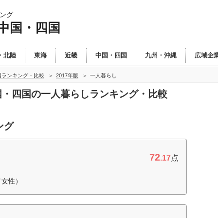
ング
 中国・四国
・北陸
東海
近畿
中国・四国
九州・沖縄
広域企
国ランキング・比較
2017年版
一人暮らし
中国・四国の一人暮らしランキング・比較
ング
72
.17
点
／女性）